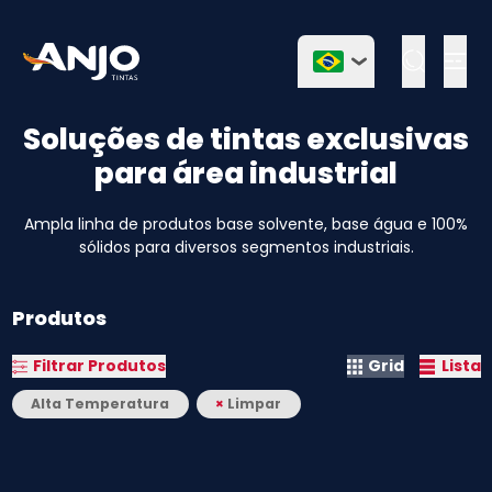
Togg
Soluções de tintas exclusivas
para área industrial
Ampla linha de produtos base solvente, base água e 100%
sólidos para diversos segmentos industriais.
Produtos
Filtrar Produtos
Grid
Lista
Alta Temperatura
×
Limpar