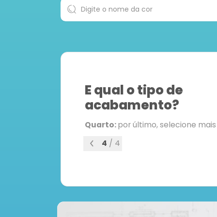
E qual o tipo de
acabamento?
Quarto:
por último, selecione mai
4
/
4