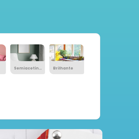
Semiacetinado
Brilhante