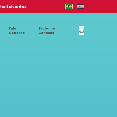
nha Solventes
Mudar para Português (pt-b
Cambia al Español (e
Fale
Trabalhe
Conosco
Conosco