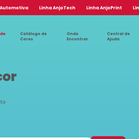
 Automotiva
Linha AnjoTech
Linha AnjoPrint
Li
 de
Catálogo de
Onde
Central de
Cores
Encontrar
Ajuda
cor
eto