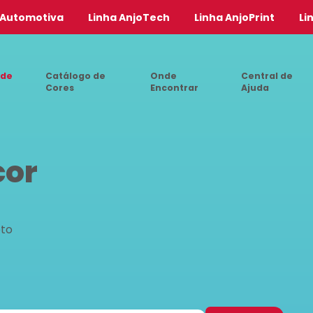
 Automotiva
Linha AnjoTech
Linha AnjoPrint
Li
 de
Catálogo de
Onde
Central de
Cores
Encontrar
Ajuda
cor
eto