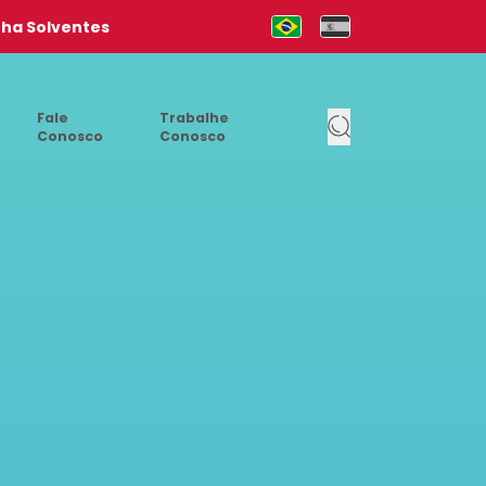
nha Solventes
Mudar para Português (pt-b
Cambia al Español (e
Fale
Trabalhe
Conosco
Conosco