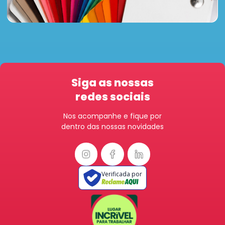
Siga as nossas
redes sociais
Nos acompanhe e fique por
dentro das nossas novidades
Verificada por