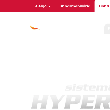
A Anjo
Linha Imobiliária
Linha
P