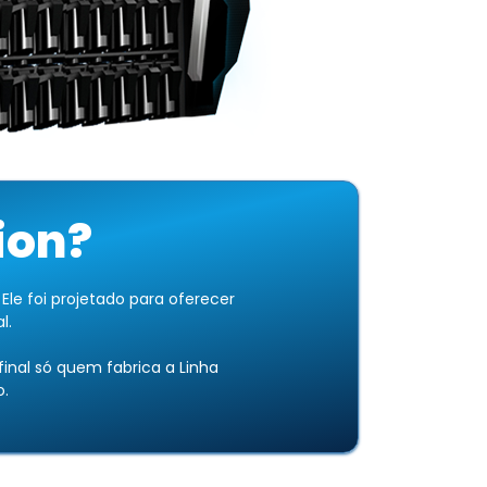
ion?
le foi projetado para oferecer
l.
nal só quem fabrica a Linha
o.