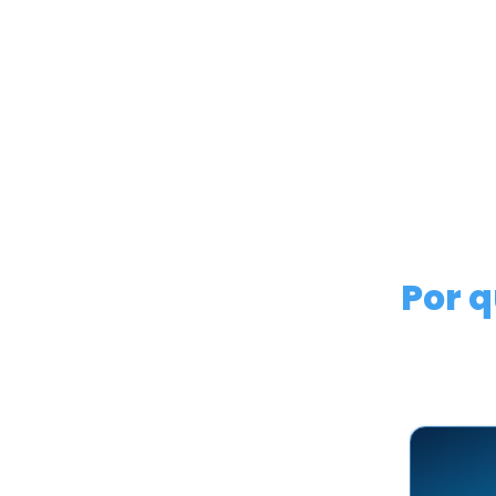
Mais poder para seu
A precisão em cores atingiu um novo nível com
o acabamento, garantindo superfícies 100% com
Além disso, conta com a força de quem conhe
completa do Brasil pode oferecer o sistema ma
Por q