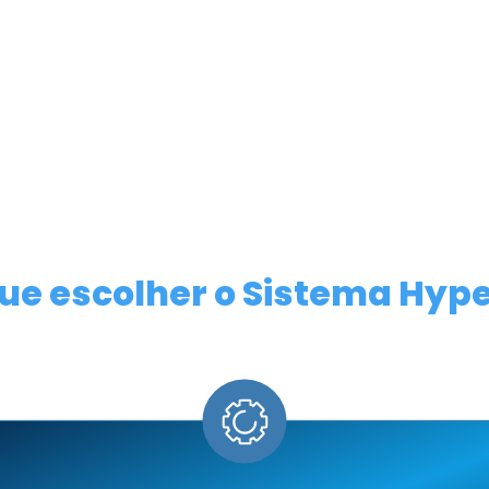
 cliente
 o nosso sistema tintométrico automotivo, o Hyperion. Ele foi p
patíveis com a pintura original.
ce profundamente o mercado automotivo brasileiro, afinal só 
is versátil e rentável para o segmento.
ue escolher o Sistema Hyp