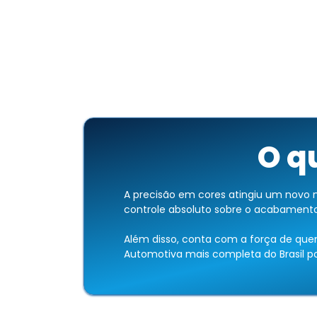
O q
A precisão em cores atingiu um novo n
controle absoluto sobre o acabamento,
Além disso, conta com a força de que
Automotiva mais completa do Brasil po