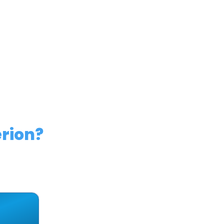
rojetado para oferecer controle absoluto sobre
quem fabrica a Linha Automotiva mais
erion?