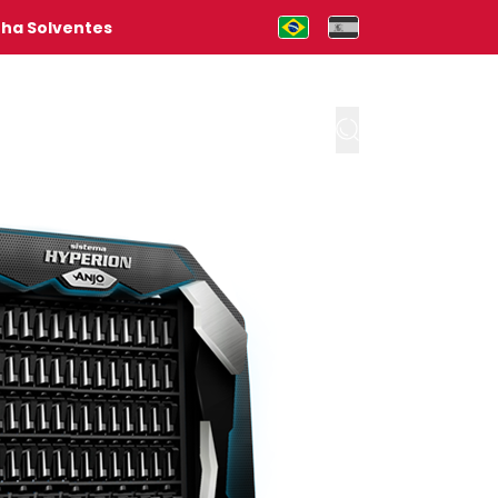
nha Solventes
Mudar para Português (pt-b
Cambia al Español (e
Fale Conosco
Trabalhe Conosco