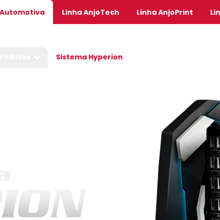
 Automotiva
Linha AnjoTech
Linha AnjoPrint
Li
rodutos
Sistema Hyperion
Central de Ajuda