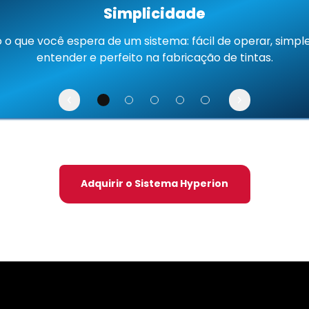
Simplicidade
 o que você espera de um sistema: fácil de operar, simpl
entender e perfeito na fabricação de tintas.
Adquirir o Sistema Hyperion