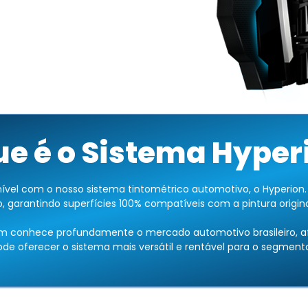
ue é o Sistema Hyper
ível com o nosso sistema tintométrico automotivo, o Hyperion. E
 garantindo superfícies 100% compatíveis com a pintura origina
m conhece profundamente o mercado automotivo brasileiro, afi
de oferecer o sistema mais versátil e rentável para o segment