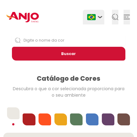
Togg
Buscar
Catálogo de Cores
Descubra o que a cor selecionada
proporciona para
o seu ambiente
Offwhites
Vermelhos
Laranjas
Amarelos
Verdes
Azuis
Violetas
Neutros