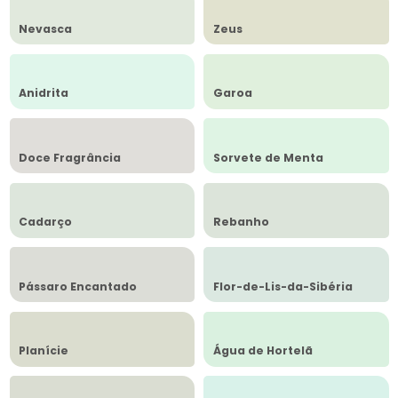
Nevasca
Zeus
Anidrita
Garoa
Doce Fragrância
Sorvete de Menta
Cadarço
Rebanho
Pássaro Encantado
Flor-de-Lis-da-Sibéria
Planície
Água de Hortelã