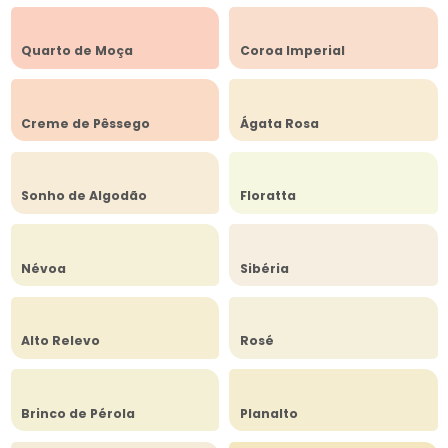
Quarto de Moça
Coroa Imperial
Creme de Pêssego
Ágata Rosa
Sonho de Algodão
Floratta
Névoa
Sibéria
Alto Relevo
Rosé
Brinco de Pérola
Planalto