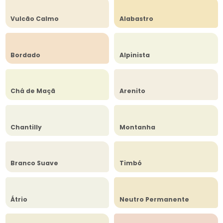
Vulcão Calmo
Alabastro
Bordado
Alpinista
Chá de Maçã
Arenito
Chantilly
Montanha
Branco Suave
Timbó
Átrio
Neutro Permanente