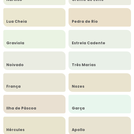
Lua Cheia
Pedra de Rio
Graviola
Estrela Cadente
Noivado
Três Marias
França
Nozes
Ilha de Páscoa
Garça
Hércules
Apollo