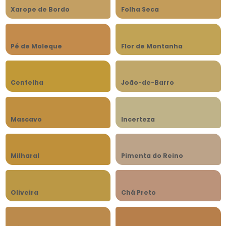
Xarope de Bordo
Folha Seca
Pé de Moleque
Flor de Montanha
Centelha
João-de-Barro
Mascavo
Incerteza
Milharal
Pimenta do Reino
Oliveira
Chá Preto