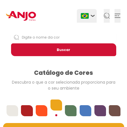
Togg
Buscar
Catálogo de Cores
Descubra o que a cor selecionada
proporciona para
o seu ambiente
Amarelos
Offwhites
Vermelhos
Laranjas
Verdes
Azuis
Violetas
Neutros