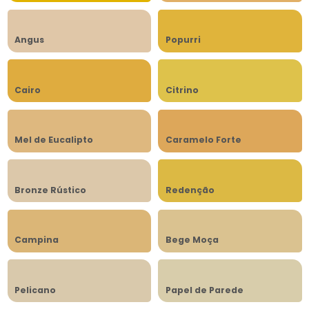
Angus
Popurri
Cairo
Citrino
Mel de Eucalipto
Caramelo Forte
Bronze Rústico
Redenção
Campina
Bege Moça
Pelicano
Papel de Parede