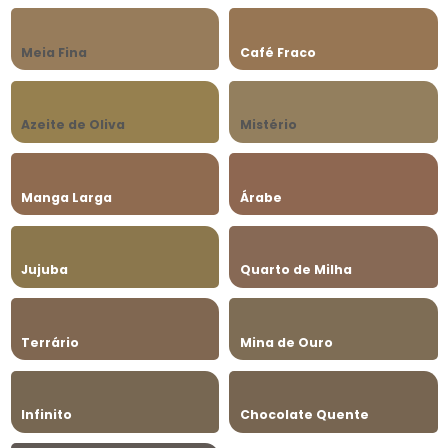
Meia Fina
Café Fraco
Azeite de Oliva
Mistério
Manga Larga
Árabe
Jujuba
Quarto de Milha
Terrário
Mina de Ouro
Infinito
Chocolate Quente