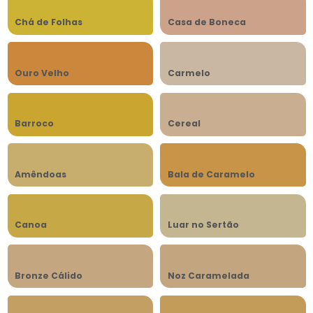
Chá de Folhas
Casa de Boneca
Ouro Velho
Carmelo
Barroco
Cereal
Amêndoas
Bala de Caramelo
Canoa
Luar no Sertão
Bronze Cálido
Noz Caramelada