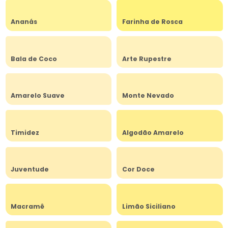
Ananás
Farinha de Rosca
Bala de Coco
Arte Rupestre
Amarelo Suave
Monte Nevado
Timidez
Algodão Amarelo
Juventude
Cor Doce
Macramê
Limão Siciliano