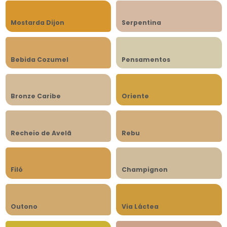
Mostarda Dijon
Serpentina
Bebida Cozumel
Pensamentos
Bronze Caribe
Oriente
Recheio de Avelã
Rebu
Filó
Champignon
Outono
Via Láctea