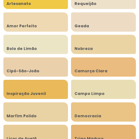
Artesanato
Requeijão
Amor Perfeito
Geada
Bolo de Limão
Nobreza
Cipó-São-João
Camurça Clara
Inspiração Juvenil
Campo Limpo
Marfim Polido
Democracia
Licor de Avelã
Trigo Maduro