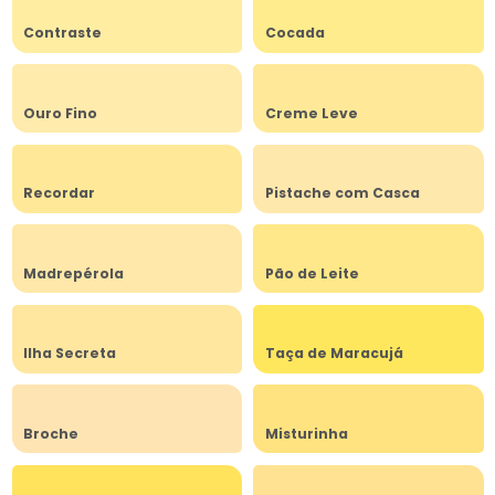
Contraste
Cocada
Ouro Fino
Creme Leve
Recordar
Pistache com Casca
Madrepérola
Pão de Leite
Ilha Secreta
Taça de Maracujá
Broche
Misturinha