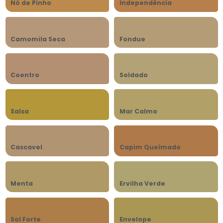
Nó de Pinho
Independência
Camomila Seca
Fondue
Coentro
Soldado
Salsa
Mar Calmo
Cascavel
Capim Queimado
Menta
Ervilha Verde
Sol Forte
Envelope