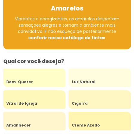
Amarelos
Vibrantes e energizantes, os amarelos despertam
sensações alegres e tornam o ambiente mais
convidativo.
E não esqueça de posteriormente
conferir nosso catálogo de tintas
.
Qual cor você deseja?
Bem-Querer
Luz Natural
Vitral de Igreja
Cigarra
Amanhecer
Creme Azedo