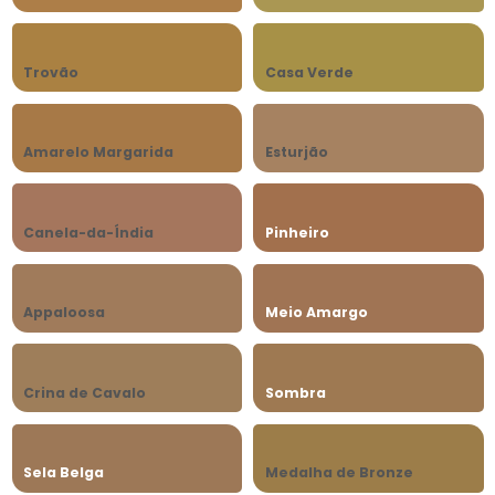
Trovão
Casa Verde
Amarelo Margarida
Esturjão
Canela-da-Índia
Pinheiro
Appaloosa
Meio Amargo
Crina de Cavalo
Sombra
Sela Belga
Medalha de Bronze