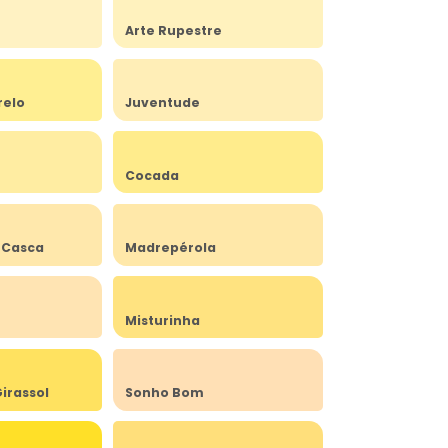
Arte Rupestre
relo
Juventude
Cocada
 Casca
Madrepérola
Misturinha
irassol
Sonho Bom