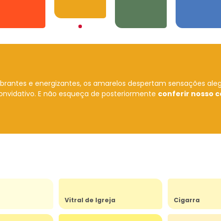
Amarelos
Laranjas
Verdes
Azuis
ibrantes e energizantes, os amarelos despertam sensações ale
onvidativo.
E não esqueça de posteriormente
conferir nosso c
Vitral de Igreja
Cigarra