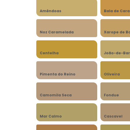
Amêndoas
Bala de Car
Noz Caramelada
Xarope de B
Centelha
João-de-Bar
Pimenta do Reino
Oliveira
Camomila Seca
Fondue
Mar Calmo
Cascavel