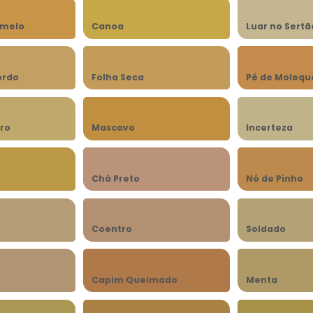
amelo
Canoa
Luar no Sertã
ordo
Folha Seca
Pé de Molequ
ro
Mascavo
Incerteza
Chá Preto
Nó de Pinho
Coentro
Soldado
Capim Queimado
Menta