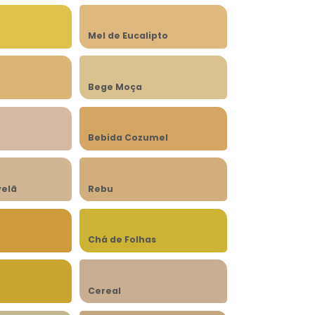
Mel de Eucalipto
Bege Moça
Bebida Cozumel
velã
Rebu
Chá de Folhas
Cereal