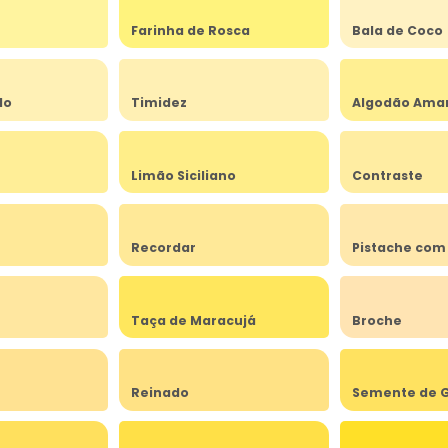
Farinha de Rosca
Bala de Coco
do
Timidez
Algodão Ama
Limão Siciliano
Contraste
Recordar
Pistache com
Taça de Maracujá
Broche
Reinado
Semente de G