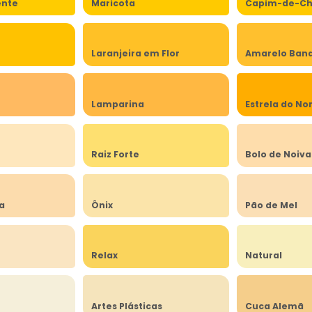
ente
Maricota
Capim-de-Ch
Laranjeira em Flor
Amarelo Band
Lamparina
Estrela do No
a
Raiz Forte
Bolo de Noiva
ia
Ônix
Pão de Mel
Relax
Natural
Artes Plásticas
Cuca Alemã