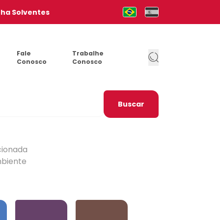
nha Solventes
Mudar para Português (pt-b
Cambia al Español (e
Fale
Trabalhe
Conosco
Conosco
Buscar
cionada
mbiente