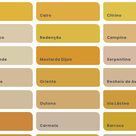
Cairo
Citrino
co
Redenção
Campina
rede
Mostarda Dijon
Serpentina
be
Oriente
Recheio de A
n
Outono
Via Láctea
Carmelo
Barroco