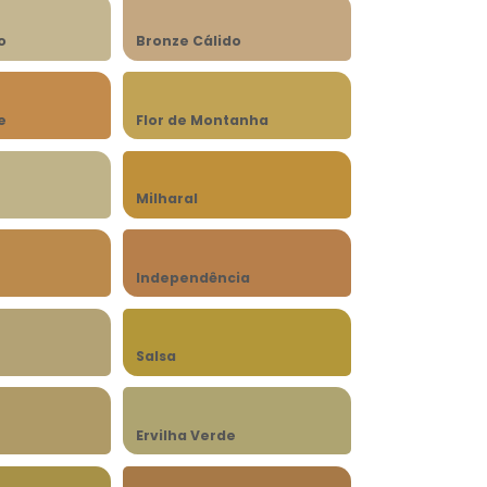
o
Bronze Cálido
e
Flor de Montanha
Milharal
Independência
Salsa
Ervilha Verde