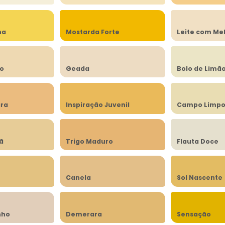
na
Mostarda Forte
Leite com Me
to
Geada
Bolo de Limã
ra
Inspiração Juvenil
Campo Limp
lã
Trigo Maduro
Flauta Doce
Canela
Sol Nascente
nho
Demerara
Sensação