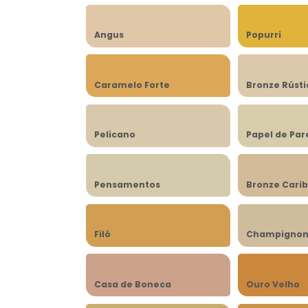
Angus
Popurri
Caramelo Forte
Bronze Rústi
Pelicano
Papel de Pa
Pensamentos
Bronze Cari
Filó
Champigno
Casa de Boneca
Ouro Velho