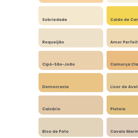
Sobriedade
Caldo de Ca
Requeijão
Amor Perfei
Cipó-São-João
Camurça Cla
Democracia
Licor de Ave
Calcário
Plateia
Bico de Pato
Cavalo Mari