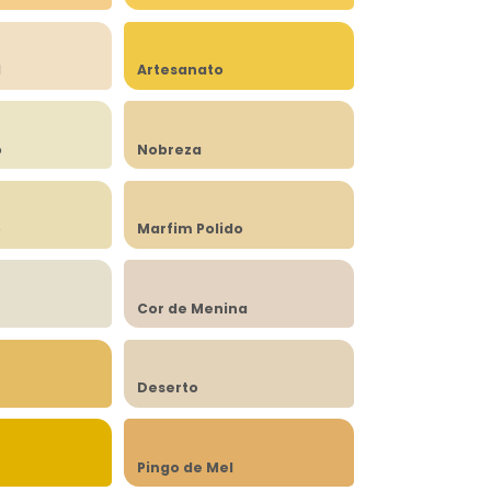
l
Artesanato
o
Nobreza
o
Marfim Polido
Cor de Menina
Deserto
Pingo de Mel