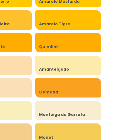
eiro
Amarelo Mostarda
eira
Amarelo Tigre
rte
Quindim
Amanteigado
Gemada
Manteiga de Garrafa
Monet