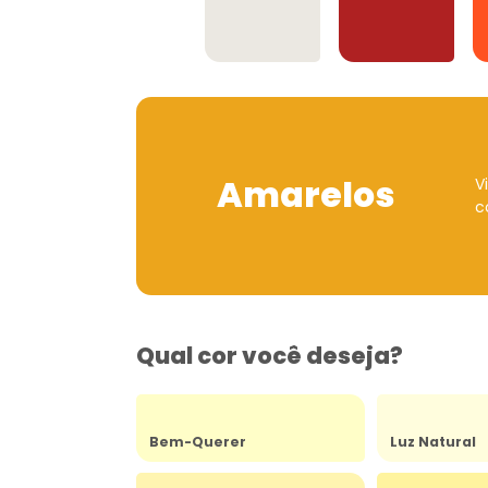
Offwhites
Vermelhos
Amarelos
V
c
Qual cor você deseja?
Bem-Querer
Luz Natural