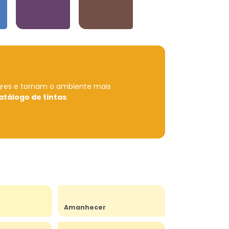
Violetas
Neutros e Marrons
gres e tornam o ambiente mais
atálogo de tintas
.
Amanhecer