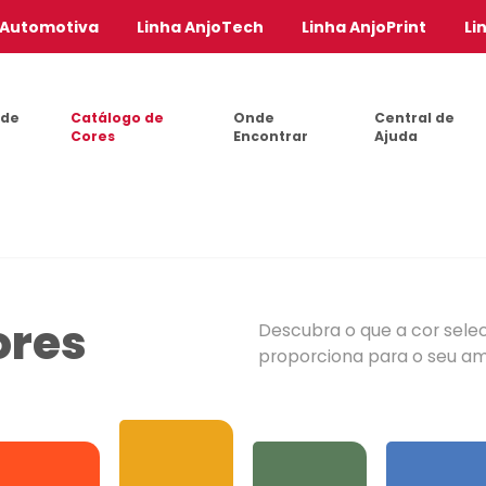
 Automotiva
Linha AnjoTech
Linha AnjoPrint
Li
 de
Catálogo de
Onde
Central de
Cores
Encontrar
Ajuda
ores
Descubra o que a cor sele
proporciona para o seu a