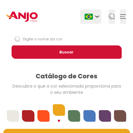
Togg
Buscar
Catálogo de Cores
Descubra o que a cor selecionada
proporciona para
o seu ambiente
Amarelos
Offwhites
Vermelhos
Laranjas
Verdes
Azuis
Violetas
Neutros