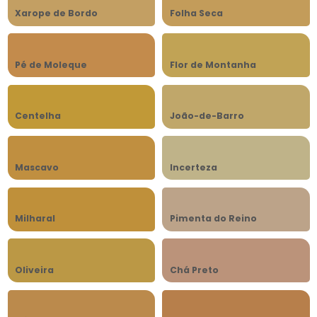
Xarope de Bordo
Folha Seca
Pé de Moleque
Flor de Montanha
Centelha
João-de-Barro
Mascavo
Incerteza
Milharal
Pimenta do Reino
Oliveira
Chá Preto