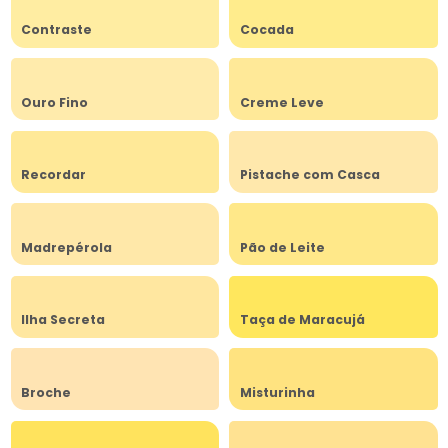
Contraste
Cocada
Ouro Fino
Creme Leve
Recordar
Pistache com Casca
Madrepérola
Pão de Leite
Ilha Secreta
Taça de Maracujá
Broche
Misturinha