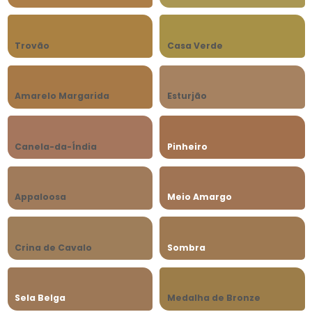
Trovão
Casa Verde
Amarelo Margarida
Esturjão
Canela-da-Índia
Pinheiro
Appaloosa
Meio Amargo
Crina de Cavalo
Sombra
Sela Belga
Medalha de Bronze