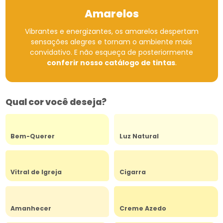
Amarelos
Vibrantes e energizantes, os amarelos despertam
sensações alegres e tornam o ambiente mais
convidativo.
E não esqueça de posteriormente
conferir nosso catálogo de tintas
.
Qual cor você deseja?
Bem-Querer
Luz Natural
Vitral de Igreja
Cigarra
Amanhecer
Creme Azedo