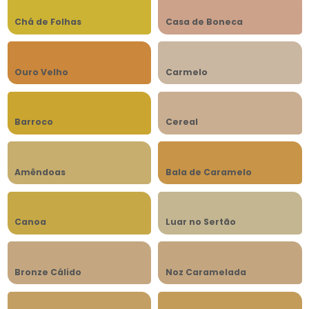
Chá de Folhas
Casa de Boneca
Ouro Velho
Carmelo
Barroco
Cereal
Amêndoas
Bala de Caramelo
Canoa
Luar no Sertão
Bronze Cálido
Noz Caramelada