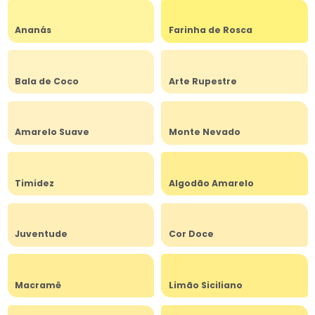
Ananás
Farinha de Rosca
Bala de Coco
Arte Rupestre
Amarelo Suave
Monte Nevado
Timidez
Algodão Amarelo
Juventude
Cor Doce
Macramê
Limão Siciliano