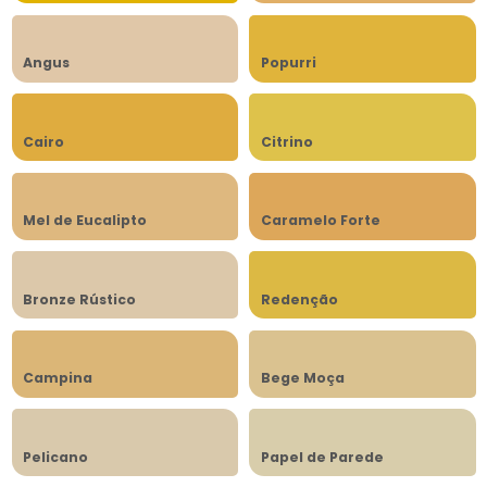
Angus
Popurri
Cairo
Citrino
Mel de Eucalipto
Caramelo Forte
Bronze Rústico
Redenção
Campina
Bege Moça
Pelicano
Papel de Parede