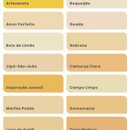
Artesanato
Requeijão
Amor Perfeito
Geada
Bolo de Limão
Nobreza
Cipó-São-João
Camurça Clara
Inspiração Juvenil
Campo Limpo
Marfim Polido
Democracia
Licor de Avelã
Trigo Maduro