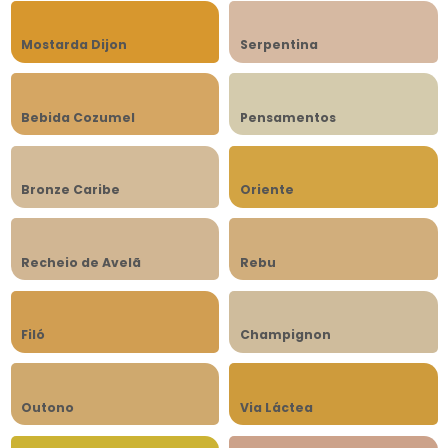
Mostarda Dijon
Serpentina
Bebida Cozumel
Pensamentos
Bronze Caribe
Oriente
Recheio de Avelã
Rebu
Filó
Champignon
Outono
Via Láctea