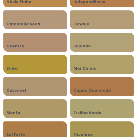
Nó de Pinho
Independência
Camomila Seca
Fondue
Coentro
Soldado
Salsa
Mar Calmo
Cascavel
Capim Queimado
Menta
Ervilha Verde
Sol Forte
Envelope