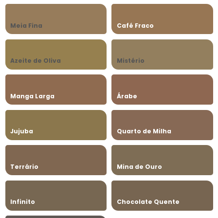
Meia Fina
Café Fraco
Azeite de Oliva
Mistério
Manga Larga
Árabe
Jujuba
Quarto de Milha
Terrário
Mina de Ouro
Infinito
Chocolate Quente