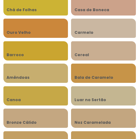
Chá de Folhas
Casa de Boneca
Ouro Velho
Carmelo
Barroco
Cereal
Amêndoas
Bala de Caramelo
Canoa
Luar no Sertão
Bronze Cálido
Noz Caramelada