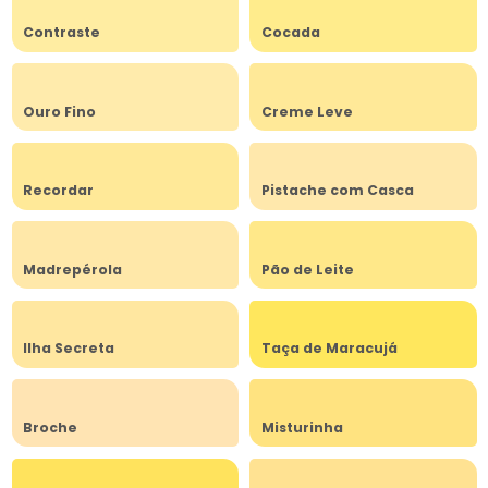
Contraste
Cocada
Ouro Fino
Creme Leve
Recordar
Pistache com Casca
Madrepérola
Pão de Leite
Ilha Secreta
Taça de Maracujá
Broche
Misturinha