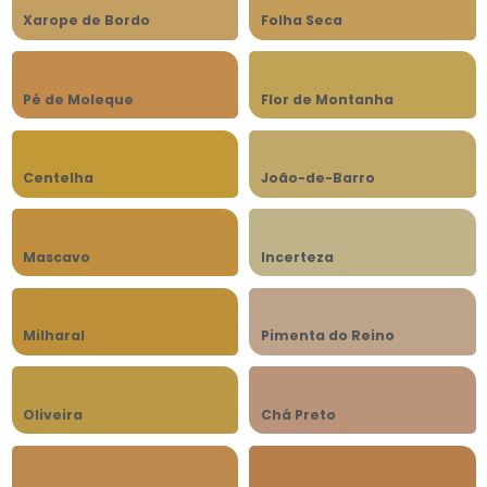
Xarope de Bordo
Folha Seca
Pé de Moleque
Flor de Montanha
Centelha
João-de-Barro
Mascavo
Incerteza
Milharal
Pimenta do Reino
Oliveira
Chá Preto