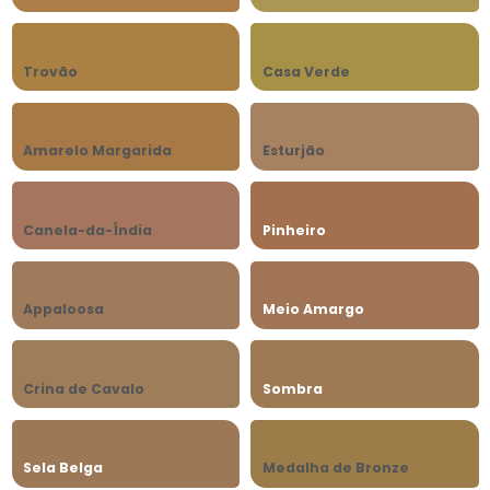
Trovão
Casa Verde
Amarelo Margarida
Esturjão
Canela-da-Índia
Pinheiro
Appaloosa
Meio Amargo
Crina de Cavalo
Sombra
Sela Belga
Medalha de Bronze