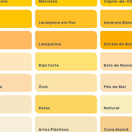
ente
Maricota
Capim-de-Ch
Laranjeira em Flor
Amarelo Band
Lamparina
Estrela do No
a
Raiz Forte
Bolo de Noiva
ia
Ônix
Pão de Mel
Relax
Natural
Artes Plásticas
Cuca Alemã