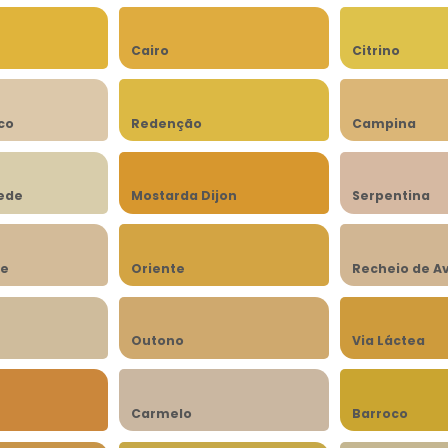
Cairo
Citrino
co
Redenção
Campina
rede
Mostarda Dijon
Serpentina
be
Oriente
Recheio de A
n
Outono
Via Láctea
Carmelo
Barroco