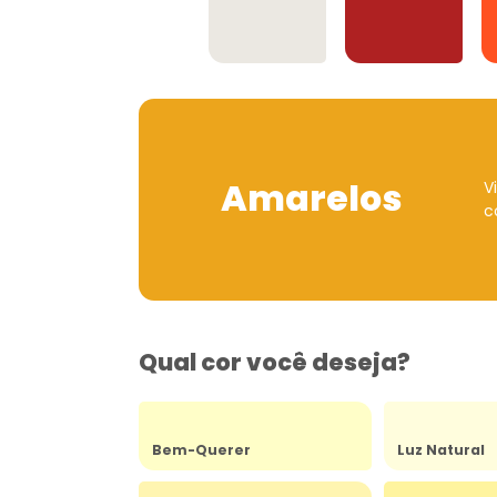
Offwhites
Vermelhos
Amarelos
V
c
Qual cor você deseja?
Bem-Querer
Luz Natural