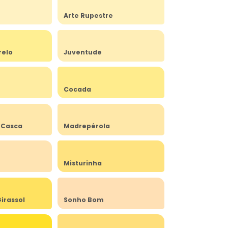
Arte Rupestre
relo
Juventude
Cocada
 Casca
Madrepérola
Misturinha
irassol
Sonho Bom