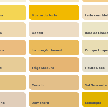
na
Mostarda Forte
Leite com Me
to
Geada
Bolo de Limã
ra
Inspiração Juvenil
Campo Limp
lã
Trigo Maduro
Flauta Doce
Canela
Sol Nascente
nho
Demerara
Sensação