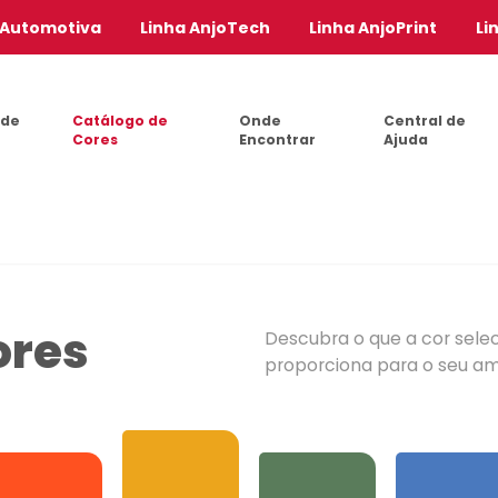
 Automotiva
Linha AnjoTech
Linha AnjoPrint
Li
 de
Catálogo de
Onde
Central de
Cores
Encontrar
Ajuda
ores
Descubra o que a cor sele
proporciona para o seu a