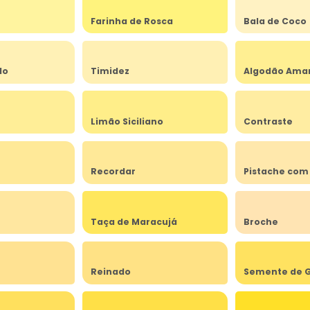
Farinha de Rosca
Bala de Coco
do
Timidez
Algodão Ama
Limão Siciliano
Contraste
Recordar
Pistache com
Taça de Maracujá
Broche
Reinado
Semente de G