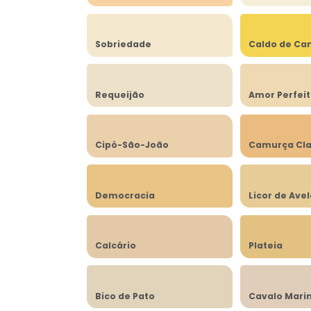
Sobriedade
Caldo de Ca
Requeijão
Amor Perfei
Cipó-São-João
Camurça Cla
Democracia
Licor de Ave
Calcário
Plateia
Bico de Pato
Cavalo Mari