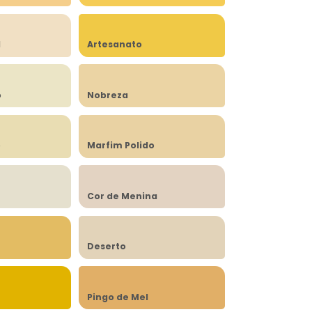
l
Artesanato
o
Nobreza
o
Marfim Polido
Cor de Menina
Deserto
Pingo de Mel