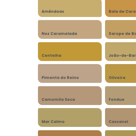
Amêndoas
Bala de Car
Noz Caramelada
Xarope de B
Centelha
João-de-Bar
Pimenta do Reino
Oliveira
Camomila Seca
Fondue
Mar Calmo
Cascavel