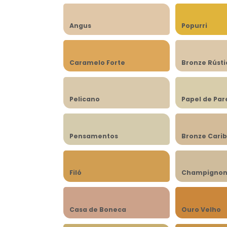
Angus
Popurri
Caramelo Forte
Bronze Rústi
Pelicano
Papel de Pa
Pensamentos
Bronze Cari
Filó
Champigno
Casa de Boneca
Ouro Velho