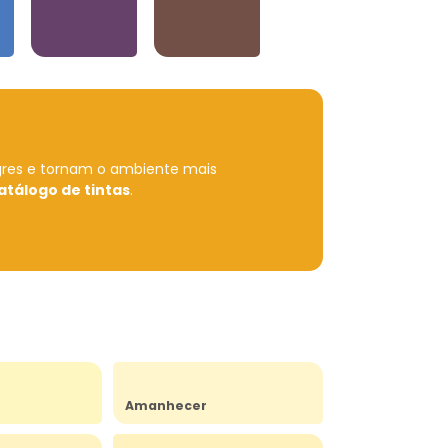
Violetas
Neutros e Marrons
gres e tornam o ambiente mais
atálogo de tintas
.
Amanhecer