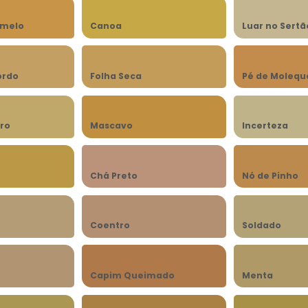
amelo
Canoa
Luar no Sertã
ordo
Folha Seca
Pé de Molequ
ro
Mascavo
Incerteza
Chá Preto
Nó de Pinho
Coentro
Soldado
Capim Queimado
Menta