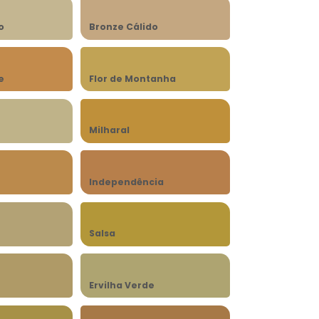
o
Bronze Cálido
e
Flor de Montanha
Milharal
Independência
Salsa
Ervilha Verde