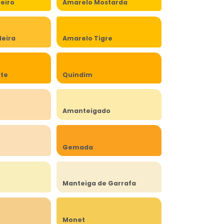
eiro
Amarelo Mostarda
eira
Amarelo Tigre
rte
Quindim
Amanteigado
Gemada
Manteiga de Garrafa
Monet