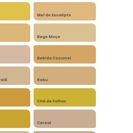
Mel de Eucalipto
Bege Moça
Bebida Cozumel
velã
Rebu
Chá de Folhas
Cereal