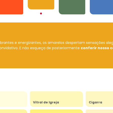
Amarelos
Laranjas
Verdes
Azuis
ibrantes e energizantes, os amarelos despertam sensações ale
onvidativo.
E não esqueça de posteriormente
conferir nosso c
Vitral de Igreja
Cigarra