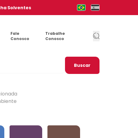
nha Solventes
Mudar para Português (pt-b
Cambia al Español (e
Fale
Trabalhe
Conosco
Conosco
Buscar
cionada
mbiente