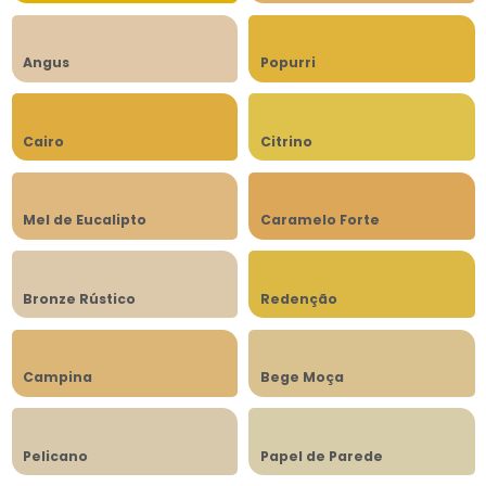
Angus
Popurri
Cairo
Citrino
Mel de Eucalipto
Caramelo Forte
Bronze Rústico
Redenção
Campina
Bege Moça
Pelicano
Papel de Parede