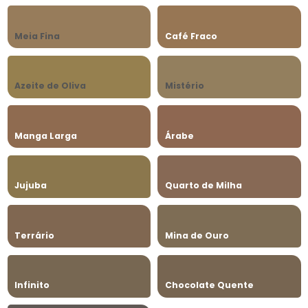
Meia Fina
Café Fraco
Azeite de Oliva
Mistério
Manga Larga
Árabe
Jujuba
Quarto de Milha
Terrário
Mina de Ouro
Infinito
Chocolate Quente