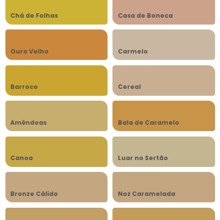
Chá de Folhas
Casa de Boneca
Ouro Velho
Carmelo
Barroco
Cereal
Amêndoas
Bala de Caramelo
Canoa
Luar no Sertão
Bronze Cálido
Noz Caramelada