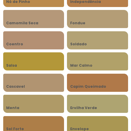
Nó de Pinho
Independência
Camomila Seca
Fondue
Coentro
Soldado
Salsa
Mar Calmo
Cascavel
Capim Queimado
Menta
Ervilha Verde
Sol Forte
Envelope