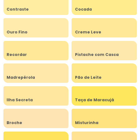
Contraste
Cocada
Ouro Fino
Creme Leve
Recordar
Pistache com Casca
Madrepérola
Pão de Leite
Ilha Secreta
Taça de Maracujá
Broche
Misturinha