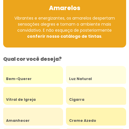
Amarelos
Vibrantes e energizantes, os amarelos despertam
sensações alegres e tornam o ambiente mais
convidativo.
E não esqueça de posteriormente
conferir nosso catálogo de tintas
.
Qual cor você deseja?
Bem-Querer
Luz Natural
Vitral de Igreja
Cigarra
Amanhecer
Creme Azedo