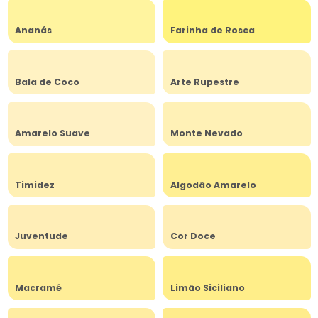
Ananás
Farinha de Rosca
Bala de Coco
Arte Rupestre
Amarelo Suave
Monte Nevado
Timidez
Algodão Amarelo
Juventude
Cor Doce
Macramê
Limão Siciliano