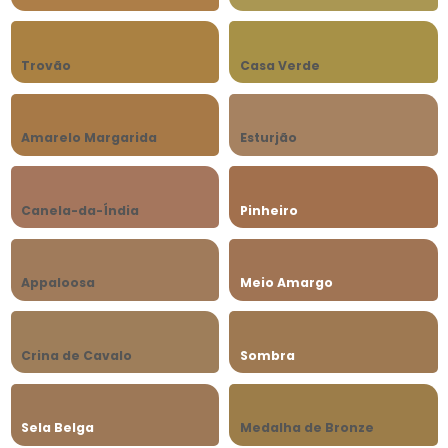
Trovão
Casa Verde
Amarelo Margarida
Esturjão
Canela-da-Índia
Pinheiro
Appaloosa
Meio Amargo
Crina de Cavalo
Sombra
Sela Belga
Medalha de Bronze