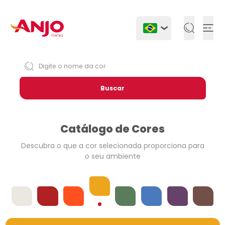
Togg
Buscar
Catálogo de Cores
Descubra o que a cor selecionada
proporciona para
o seu ambiente
Amarelos
Offwhites
Vermelhos
Laranjas
Verdes
Azuis
Violetas
Neutros