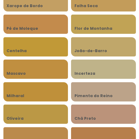
Xarope de Bordo
Folha Seca
Pé de Moleque
Flor de Montanha
Centelha
João-de-Barro
Mascavo
Incerteza
Milharal
Pimenta do Reino
Oliveira
Chá Preto