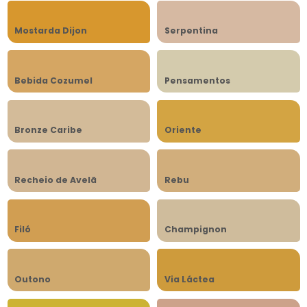
Mostarda Dijon
Serpentina
Bebida Cozumel
Pensamentos
Bronze Caribe
Oriente
Recheio de Avelã
Rebu
Filó
Champignon
Outono
Via Láctea