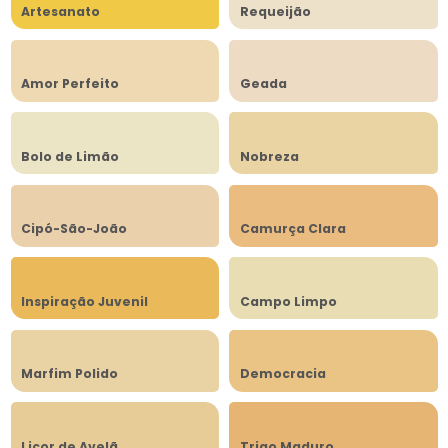
Artesanato
Requeijão
Amor Perfeito
Geada
Bolo de Limão
Nobreza
Cipó-São-João
Camurça Clara
Inspiração Juvenil
Campo Limpo
Marfim Polido
Democracia
Licor de Avelã
Trigo Maduro