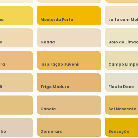
na
Mostarda Forte
Leite com Me
to
Geada
Bolo de Limã
ra
Inspiração Juvenil
Campo Limp
lã
Trigo Maduro
Flauta Doce
Canela
Sol Nascente
nho
Demerara
Sensação