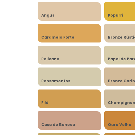
Angus
Popurri
Caramelo Forte
Bronze Rústi
Pelicano
Papel de Pa
Pensamentos
Bronze Cari
Filó
Champigno
Casa de Boneca
Ouro Velho