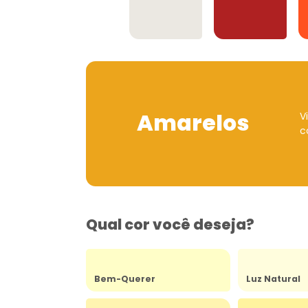
Offwhites
Vermelhos
Amarelos
V
c
Qual cor você deseja?
Bem-Querer
Luz Natural