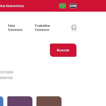
nha Solventes
Mudar para Português (pt-b
Cambia al Español (e
Fale
Trabalhe
Conosco
Conosco
Buscar
cionada
mbiente