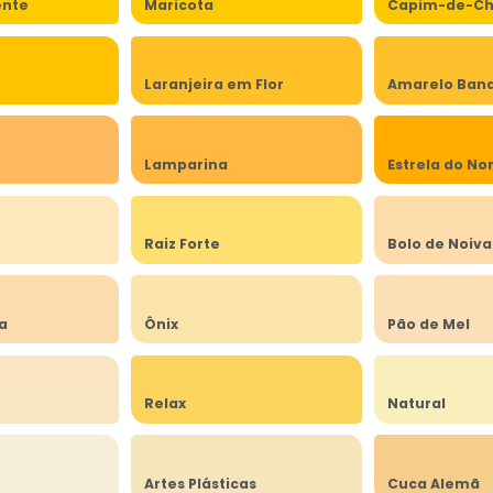
ente
Maricota
Capim-de-Ch
Laranjeira em Flor
Amarelo Band
Lamparina
Estrela do No
a
Raiz Forte
Bolo de Noiva
ia
Ônix
Pão de Mel
Relax
Natural
Artes Plásticas
Cuca Alemã