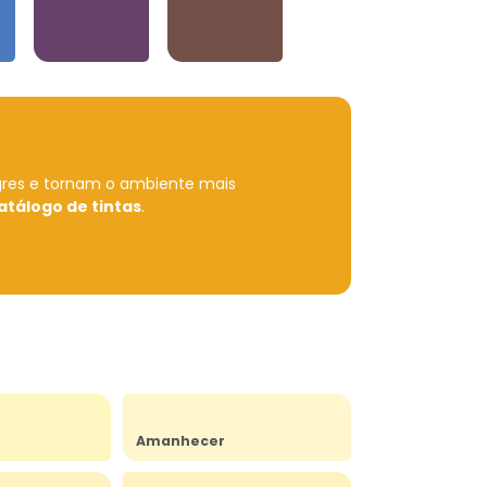
Violetas
Neutros e Marrons
gres e tornam o ambiente mais
atálogo de tintas
.
Amanhecer