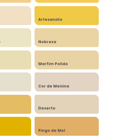
l
Artesanato
o
Nobreza
o
Marfim Polido
Cor de Menina
Deserto
Pingo de Mel