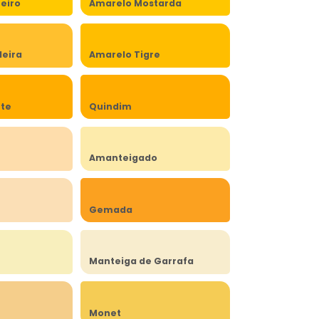
eiro
Amarelo Mostarda
eira
Amarelo Tigre
rte
Quindim
Amanteigado
Gemada
Manteiga de Garrafa
Monet