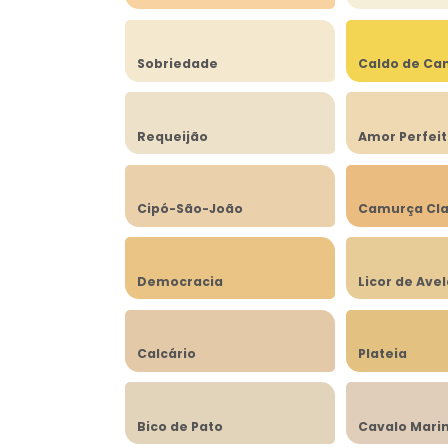
Sobriedade
Caldo de Ca
Requeijão
Amor Perfei
Cipó-São-João
Camurça Cla
Democracia
Licor de Ave
Calcário
Plateia
Bico de Pato
Cavalo Mari