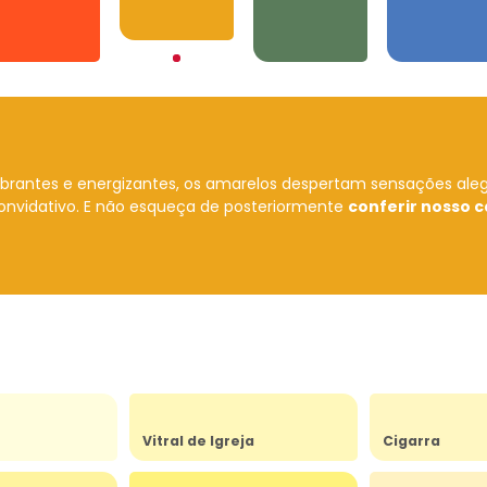
Amarelos
Laranjas
Verdes
Azuis
ibrantes e energizantes, os amarelos despertam sensações ale
onvidativo.
E não esqueça de posteriormente
conferir nosso c
Vitral de Igreja
Cigarra