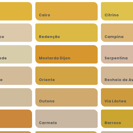
Cairo
Citrino
co
Redenção
Campina
rede
Mostarda Dijon
Serpentina
be
Oriente
Recheio de A
n
Outono
Via Láctea
Carmelo
Barroco