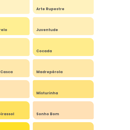
Arte Rupestre
relo
Juventude
Cocada
 Casca
Madrepérola
Misturinha
irassol
Sonho Bom