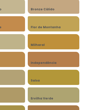
o
Bronze Cálido
e
Flor de Montanha
Milharal
Independência
Salsa
Ervilha Verde