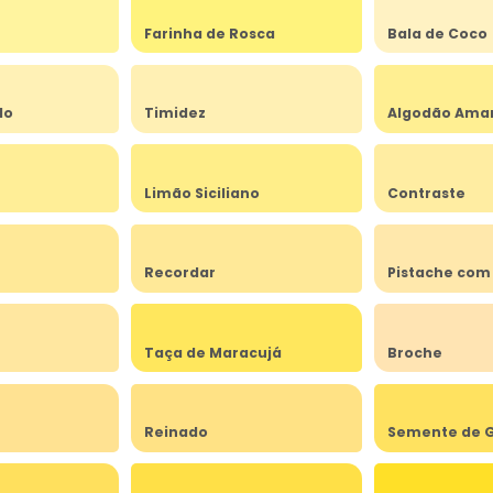
Farinha de Rosca
Bala de Coco
do
Timidez
Algodão Ama
Limão Siciliano
Contraste
Recordar
Pistache com
Taça de Maracujá
Broche
Reinado
Semente de G