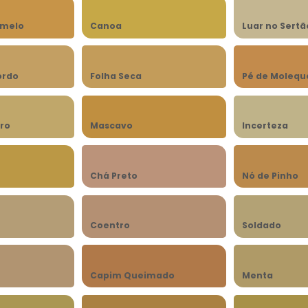
amelo
Canoa
Luar no Sertã
ordo
Folha Seca
Pé de Molequ
ro
Mascavo
Incerteza
Chá Preto
Nó de Pinho
Coentro
Soldado
Capim Queimado
Menta