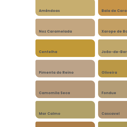
Amêndoas
Bala de Car
Noz Caramelada
Xarope de B
Centelha
João-de-Bar
Pimenta do Reino
Oliveira
Camomila Seca
Fondue
Mar Calmo
Cascavel