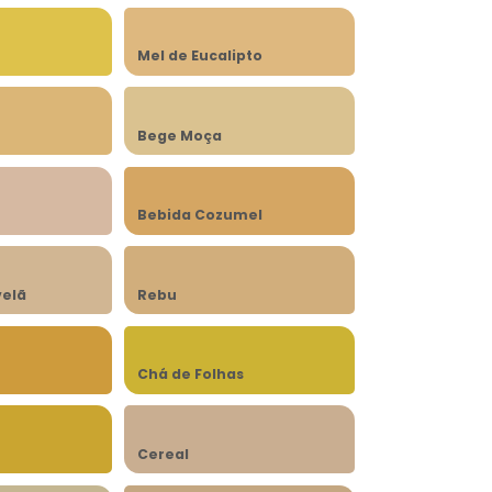
Mel de Eucalipto
Bege Moça
Bebida Cozumel
velã
Rebu
Chá de Folhas
Cereal