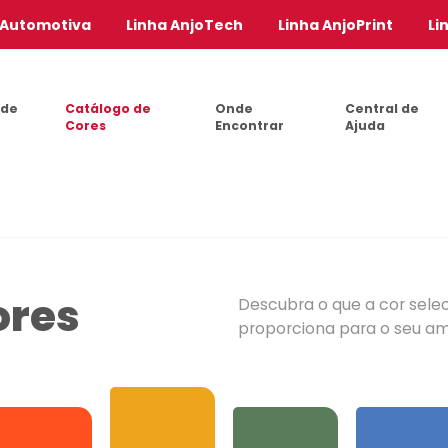
 Automotiva
Linha AnjoTech
Linha AnjoPrint
Li
 de
Catálogo de
Onde
Central de
Cores
Encontrar
Ajuda
ores
Descubra o que a cor sele
proporciona para o seu a