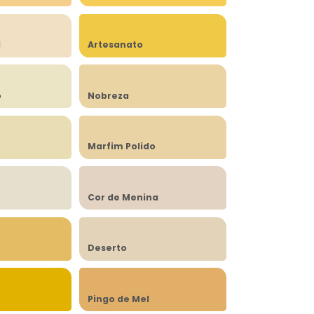
l
Artesanato
o
Nobreza
o
Marfim Polido
Cor de Menina
Deserto
Pingo de Mel