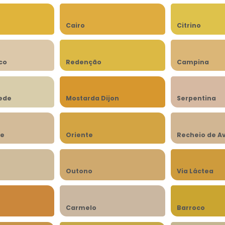
Cairo
Citrino
co
Redenção
Campina
rede
Mostarda Dijon
Serpentina
be
Oriente
Recheio de A
n
Outono
Via Láctea
Carmelo
Barroco