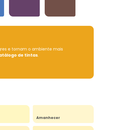
Violetas
Neutros e Marrons
gres e tornam o ambiente mais
atálogo de tintas
.
Amanhecer