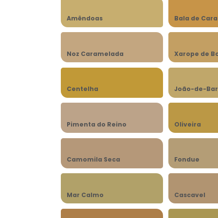
Amêndoas
Bala de Car
Noz Caramelada
Xarope de B
Centelha
João-de-Bar
Pimenta do Reino
Oliveira
Camomila Seca
Fondue
Mar Calmo
Cascavel