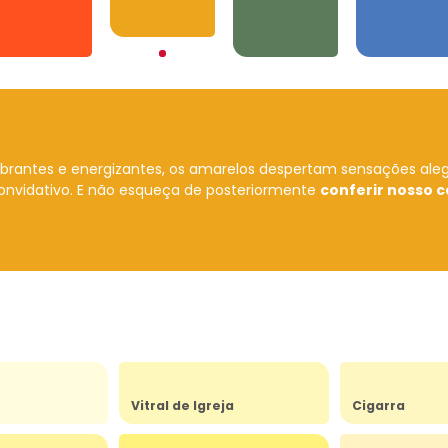
Amarelos
Laranjas
Verdes
Azuis
ibrantes e energizantes, os amarelos despertam sensações ale
onvidativo.
E não esqueça de posteriormente
conferir nosso c
Vitral de Igreja
Cigarra