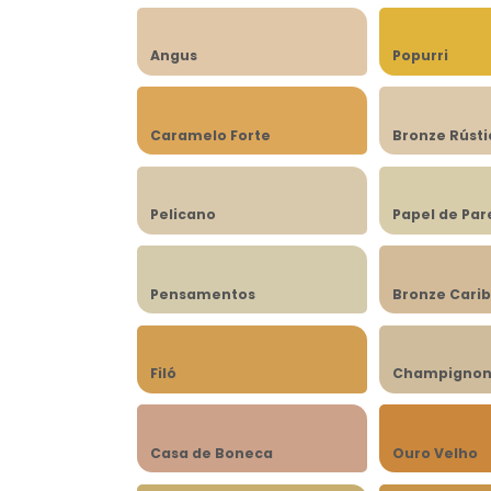
Angus
Popurri
Caramelo Forte
Bronze Rústi
Pelicano
Papel de Pa
Pensamentos
Bronze Cari
Filó
Champigno
Casa de Boneca
Ouro Velho