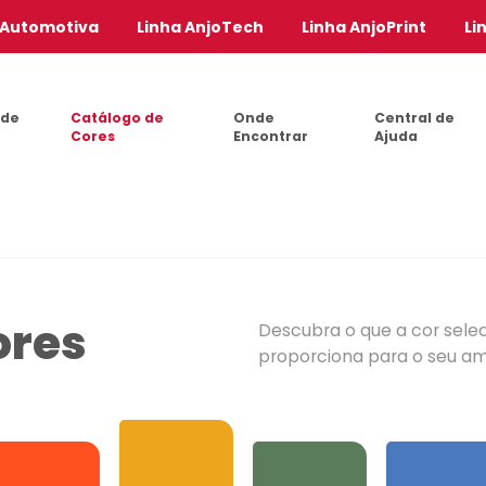
 Automotiva
Linha AnjoTech
Linha AnjoPrint
Li
 de
Catálogo de
Onde
Central de
Cores
Encontrar
Ajuda
ores
Descubra o que a cor sele
proporciona para o seu a