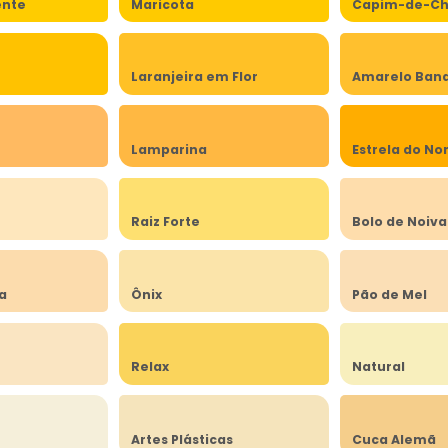
ente
Maricota
Capim-de-Ch
Laranjeira em Flor
Amarelo Band
Lamparina
Estrela do No
a
Raiz Forte
Bolo de Noiva
ia
Ônix
Pão de Mel
Relax
Natural
Artes Plásticas
Cuca Alemã