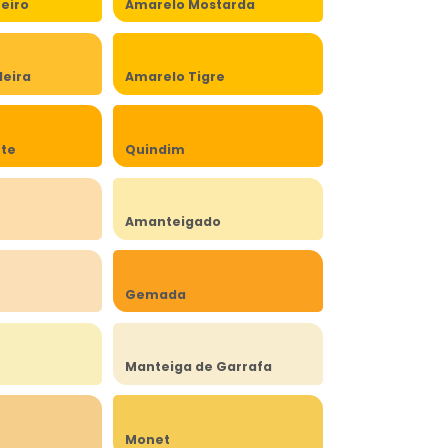
eiro
Amarelo Mostarda
eira
Amarelo Tigre
rte
Quindim
Amanteigado
Gemada
Manteiga de Garrafa
Monet