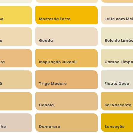
na
Mostarda Forte
Leite com Me
to
Geada
Bolo de Limã
ra
Inspiração Juvenil
Campo Limp
lã
Trigo Maduro
Flauta Doce
Canela
Sol Nascente
nho
Demerara
Sensação