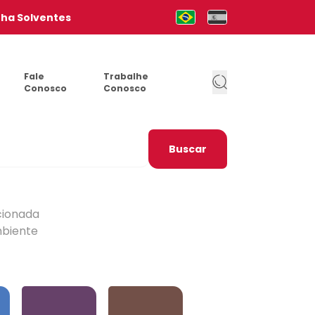
nha Solventes
Mudar para Português (pt-b
Cambia al Español (e
Fale
Trabalhe
Conosco
Conosco
Buscar
cionada
mbiente