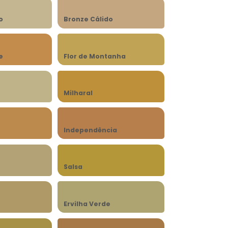
o
Bronze Cálido
e
Flor de Montanha
Milharal
Independência
Salsa
Ervilha Verde