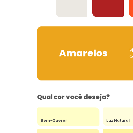
Offwhites
Vermelhos
Amarelos
V
c
Qual cor você deseja?
Bem-Querer
Luz Natural