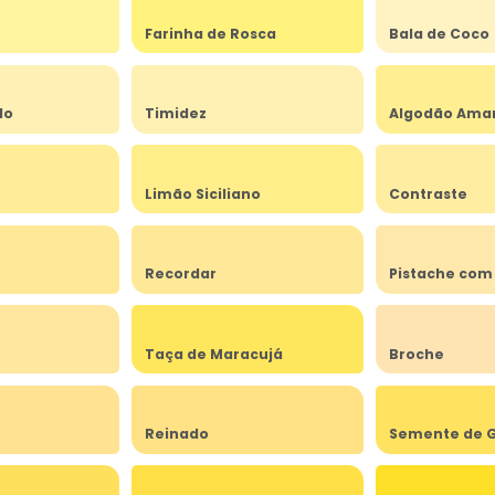
Farinha de Rosca
Bala de Coco
do
Timidez
Algodão Ama
Limão Siciliano
Contraste
Recordar
Pistache com
Taça de Maracujá
Broche
Reinado
Semente de G