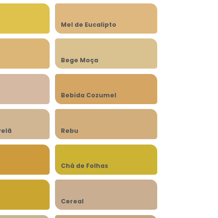
Mel de Eucalipto
Bege Moça
Bebida Cozumel
velã
Rebu
Chá de Folhas
Cereal