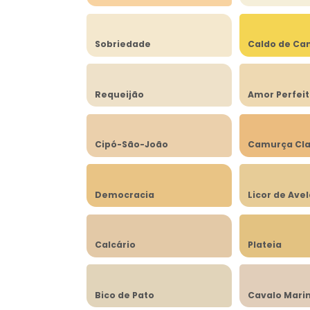
Sobriedade
Caldo de Ca
Requeijão
Amor Perfei
Cipó-São-João
Camurça Cla
Democracia
Licor de Ave
Calcário
Plateia
Bico de Pato
Cavalo Mari