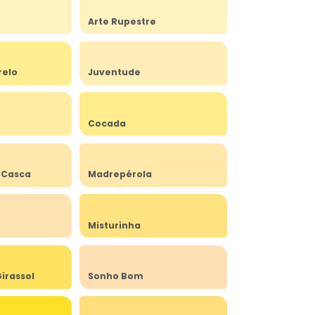
Arte Rupestre
relo
Juventude
Cocada
 Casca
Madrepérola
Misturinha
irassol
Sonho Bom