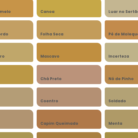
amelo
Canoa
Luar no Sertã
ordo
Folha Seca
Pé de Molequ
ro
Mascavo
Incerteza
Chá Preto
Nó de Pinho
Coentro
Soldado
Capim Queimado
Menta