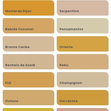
Mostarda Dijon
Serpentina
Bebida Cozumel
Pensamentos
Bronze Caribe
Oriente
Recheio de Avelã
Rebu
Filó
Champignon
Outono
Via Láctea