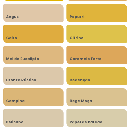
Angus
Popurri
Cairo
Citrino
Mel de Eucalipto
Caramelo Forte
Bronze Rústico
Redenção
Campina
Bege Moça
Pelicano
Papel de Parede