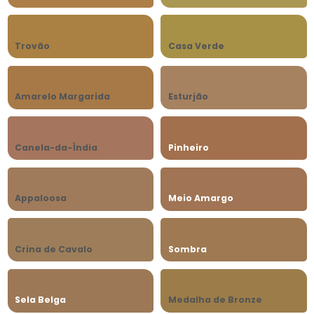
Trovão
Casa Verde
Amarelo Margarida
Esturjão
Canela-da-Índia
Pinheiro
Appaloosa
Meio Amargo
Crina de Cavalo
Sombra
Sela Belga
Medalha de Bronze