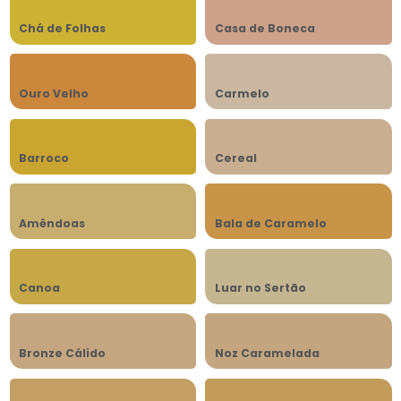
Chá de Folhas
Casa de Boneca
Ouro Velho
Carmelo
Barroco
Cereal
Amêndoas
Bala de Caramelo
Canoa
Luar no Sertão
Bronze Cálido
Noz Caramelada