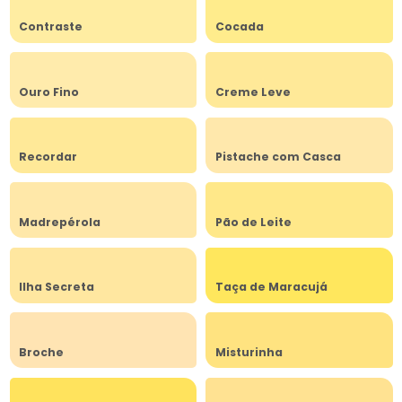
Contraste
Cocada
Ouro Fino
Creme Leve
Recordar
Pistache com Casca
Madrepérola
Pão de Leite
Ilha Secreta
Taça de Maracujá
Broche
Misturinha