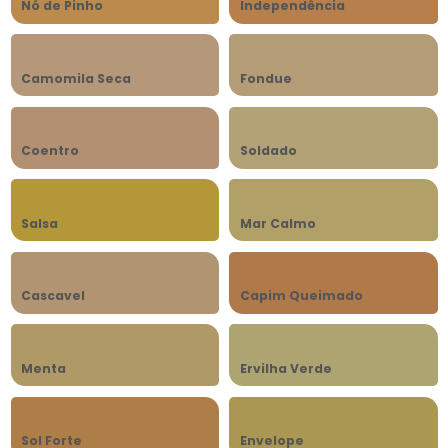
Nó de Pinho
Independência
Camomila Seca
Fondue
Coentro
Soldado
Salsa
Mar Calmo
Cascavel
Capim Queimado
Menta
Ervilha Verde
Sol Forte
Envelope