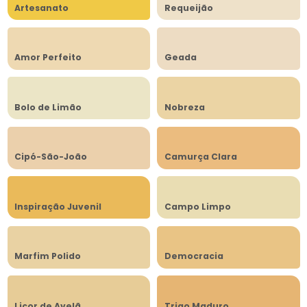
Artesanato
Requeijão
Amor Perfeito
Geada
Bolo de Limão
Nobreza
Cipó-São-João
Camurça Clara
Inspiração Juvenil
Campo Limpo
Marfim Polido
Democracia
Licor de Avelã
Trigo Maduro