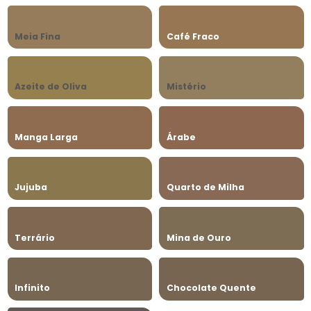
Meia Fina
Café Fraco
Azeite de Oliva
Mistério
Manga Larga
Árabe
Jujuba
Quarto de Milha
Terrário
Mina de Ouro
Infinito
Chocolate Quente