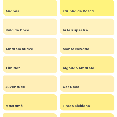
Ananás
Farinha de Rosca
Bala de Coco
Arte Rupestre
Amarelo Suave
Monte Nevado
Timidez
Algodão Amarelo
Juventude
Cor Doce
Macramê
Limão Siciliano