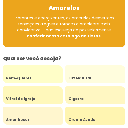
Amarelos
Vibrantes e energizantes, os amarelos despertam
sensações alegres e tornam o ambiente mais
convidativo.
E não esqueça de posteriormente
conferir nosso catálogo de tintas
.
Qual cor você deseja?
Bem-Querer
Luz Natural
Vitral de Igreja
Cigarra
Amanhecer
Creme Azedo