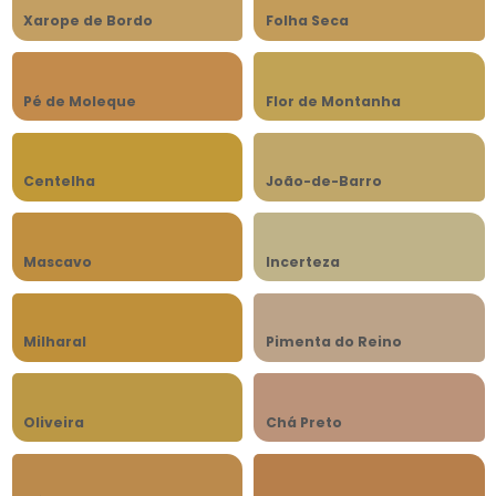
Xarope de Bordo
Folha Seca
Pé de Moleque
Flor de Montanha
Centelha
João-de-Barro
Mascavo
Incerteza
Milharal
Pimenta do Reino
Oliveira
Chá Preto