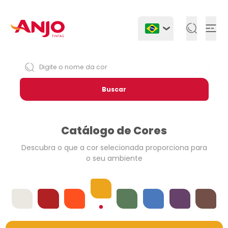
Togg
Buscar
Catálogo de Cores
Descubra o que a cor selecionada
proporciona para
o seu ambiente
Amarelos
Offwhites
Vermelhos
Laranjas
Verdes
Azuis
Violetas
Neutros