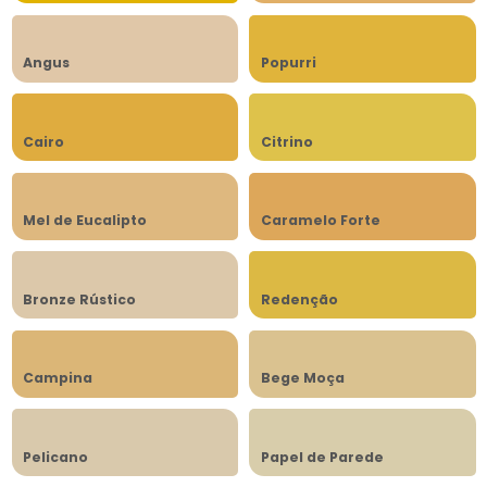
Angus
Popurri
Cairo
Citrino
Mel de Eucalipto
Caramelo Forte
Bronze Rústico
Redenção
Campina
Bege Moça
Pelicano
Papel de Parede