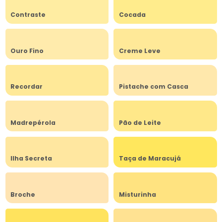
Contraste
Cocada
Ouro Fino
Creme Leve
Recordar
Pistache com Casca
Madrepérola
Pão de Leite
Ilha Secreta
Taça de Maracujá
Broche
Misturinha