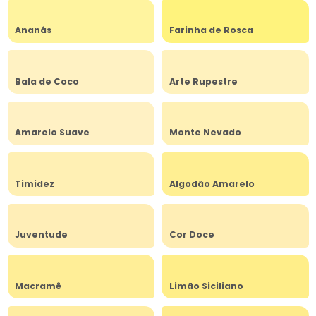
Ananás
Farinha de Rosca
Bala de Coco
Arte Rupestre
Amarelo Suave
Monte Nevado
Timidez
Algodão Amarelo
Juventude
Cor Doce
Macramê
Limão Siciliano