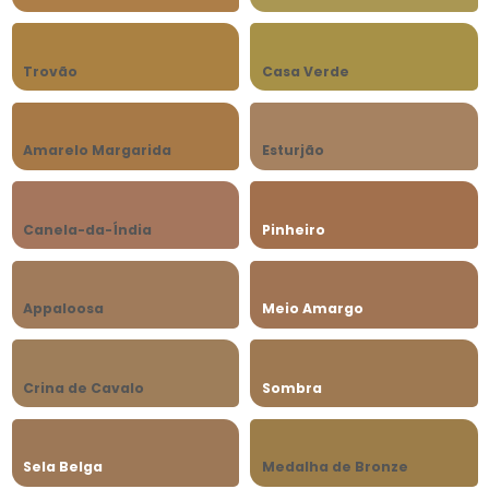
Trovão
Casa Verde
Amarelo Margarida
Esturjão
Canela-da-Índia
Pinheiro
Appaloosa
Meio Amargo
Crina de Cavalo
Sombra
Sela Belga
Medalha de Bronze