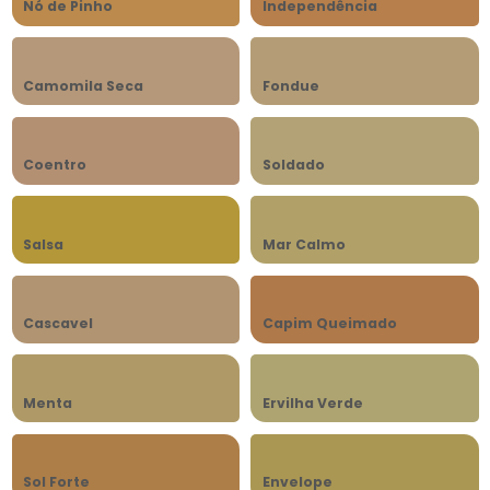
Nó de Pinho
Independência
Camomila Seca
Fondue
Coentro
Soldado
Salsa
Mar Calmo
Cascavel
Capim Queimado
Menta
Ervilha Verde
Sol Forte
Envelope