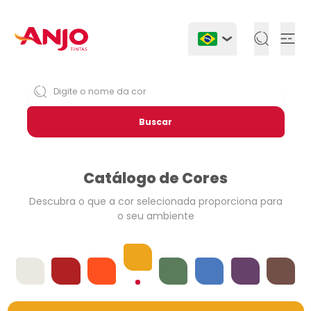
Togg
Buscar
Catálogo de Cores
Descubra o que a cor selecionada
proporciona para
o seu ambiente
Amarelos
Offwhites
Vermelhos
Laranjas
Verdes
Azuis
Violetas
Neutros