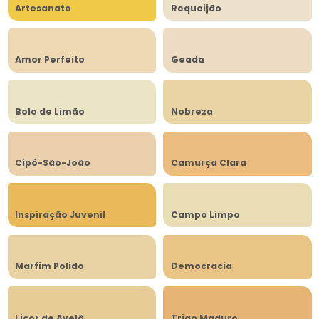
Artesanato
Requeijão
Amor Perfeito
Geada
Bolo de Limão
Nobreza
Cipó-São-João
Camurça Clara
Inspiração Juvenil
Campo Limpo
Marfim Polido
Democracia
Licor de Avelã
Trigo Maduro