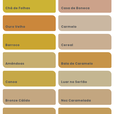
Chá de Folhas
Casa de Boneca
Ouro Velho
Carmelo
Barroco
Cereal
Amêndoas
Bala de Caramelo
Canoa
Luar no Sertão
Bronze Cálido
Noz Caramelada