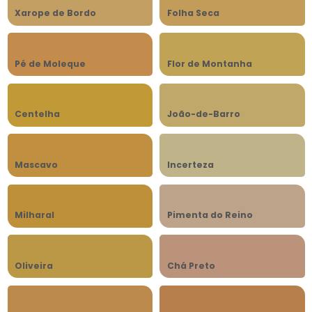
Xarope de Bordo
Folha Seca
Pé de Moleque
Flor de Montanha
Centelha
João-de-Barro
Mascavo
Incerteza
Milharal
Pimenta do Reino
Oliveira
Chá Preto