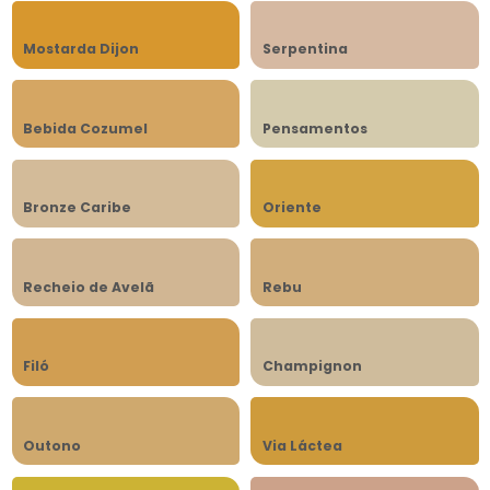
Mostarda Dijon
Serpentina
Bebida Cozumel
Pensamentos
Bronze Caribe
Oriente
Recheio de Avelã
Rebu
Filó
Champignon
Outono
Via Láctea