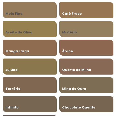
Meia Fina
Café Fraco
Azeite de Oliva
Mistério
Manga Larga
Árabe
Jujuba
Quarto de Milha
Terrário
Mina de Ouro
Infinito
Chocolate Quente