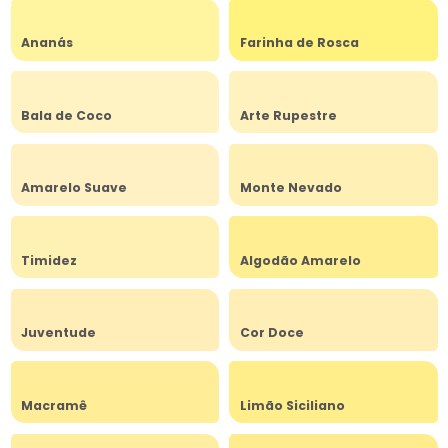
Ananás
Farinha de Rosca
Bala de Coco
Arte Rupestre
Amarelo Suave
Monte Nevado
Timidez
Algodão Amarelo
Juventude
Cor Doce
Macramê
Limão Siciliano