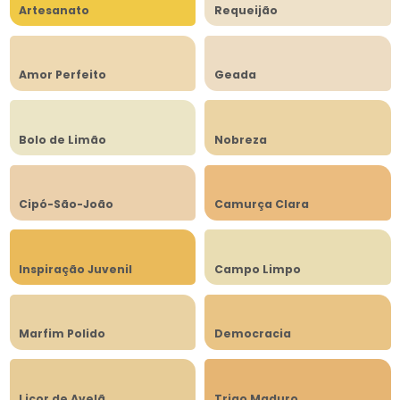
Artesanato
Requeijão
Amor Perfeito
Geada
Bolo de Limão
Nobreza
Cipó-São-João
Camurça Clara
Inspiração Juvenil
Campo Limpo
Marfim Polido
Democracia
Licor de Avelã
Trigo Maduro