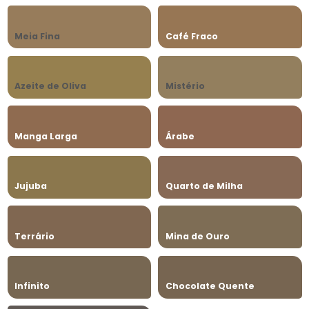
Meia Fina
Café Fraco
Azeite de Oliva
Mistério
Manga Larga
Árabe
Jujuba
Quarto de Milha
Terrário
Mina de Ouro
Infinito
Chocolate Quente