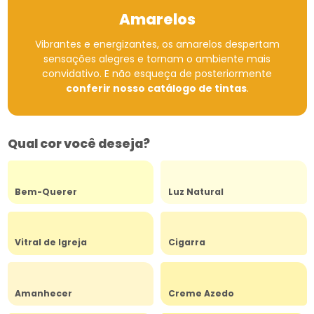
Amarelos
Vibrantes e energizantes, os amarelos despertam
sensações alegres e tornam o ambiente mais
convidativo.
E não esqueça de posteriormente
conferir nosso catálogo de tintas
.
Qual cor você deseja?
Bem-Querer
Luz Natural
Vitral de Igreja
Cigarra
Amanhecer
Creme Azedo