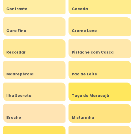
Contraste
Cocada
Ouro Fino
Creme Leve
Recordar
Pistache com Casca
Madrepérola
Pão de Leite
Ilha Secreta
Taça de Maracujá
Broche
Misturinha