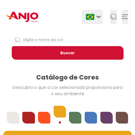
Togg
Buscar
Catálogo de Cores
Descubra o que a cor selecionada
proporciona para
o seu ambiente
Amarelos
Offwhites
Vermelhos
Laranjas
Verdes
Azuis
Violetas
Neutros