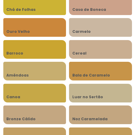
Chá de Folhas
Casa de Boneca
Ouro Velho
Carmelo
Barroco
Cereal
Amêndoas
Bala de Caramelo
Canoa
Luar no Sertão
Bronze Cálido
Noz Caramelada