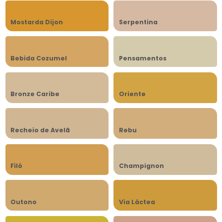
Mostarda Dijon
Serpentina
Bebida Cozumel
Pensamentos
Bronze Caribe
Oriente
Recheio de Avelã
Rebu
Filó
Champignon
Outono
Via Láctea