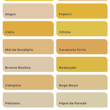
Angus
Popurri
Cairo
Citrino
Mel de Eucalipto
Caramelo Forte
Bronze Rústico
Redenção
Campina
Bege Moça
Pelicano
Papel de Parede