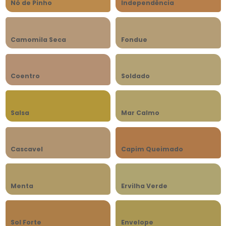
Nó de Pinho
Independência
Camomila Seca
Fondue
Coentro
Soldado
Salsa
Mar Calmo
Cascavel
Capim Queimado
Menta
Ervilha Verde
Sol Forte
Envelope