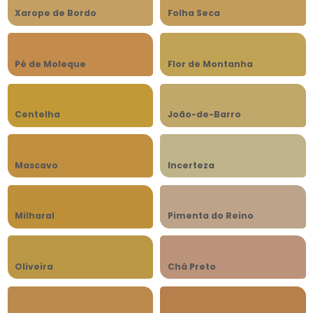
Xarope de Bordo
Folha Seca
Pé de Moleque
Flor de Montanha
Centelha
João-de-Barro
Mascavo
Incerteza
Milharal
Pimenta do Reino
Oliveira
Chá Preto