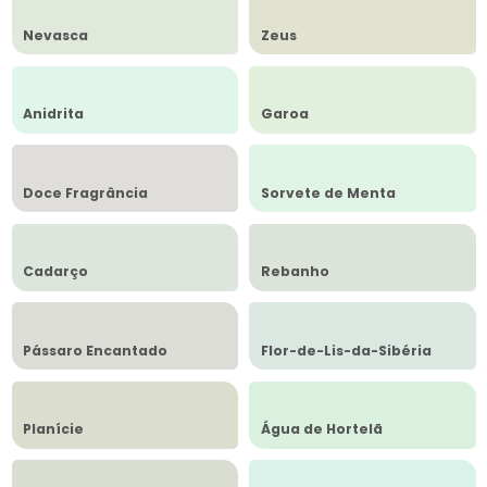
Nevasca
Zeus
Anidrita
Garoa
Doce Fragrância
Sorvete de Menta
Cadarço
Rebanho
Pássaro Encantado
Flor-de-Lis-da-Sibéria
Planície
Água de Hortelã