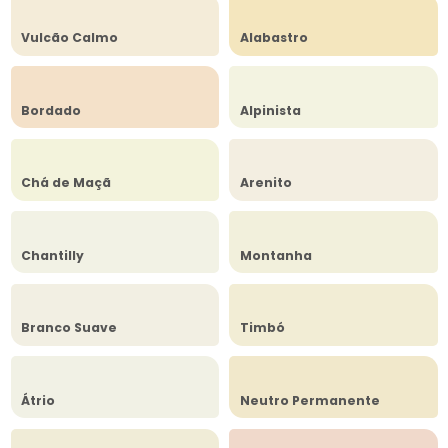
Vulcão Calmo
Alabastro
Bordado
Alpinista
Chá de Maçã
Arenito
Chantilly
Montanha
Branco Suave
Timbó
Átrio
Neutro Permanente