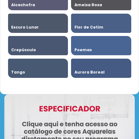
Alcachofra
Ameixa Roxa
Escuro Lunar
Flor de Cetim
Crepúsculo
Poemas
Tango
Aurora Boreal