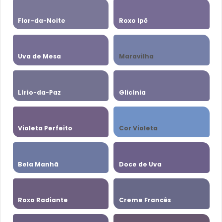
Flor-da-Noite
Roxo Ipê
Uva de Mesa
Maravilha
Lírio-da-Paz
Glicínia
Violeta Perfeito
Cor Violeta
Bela Manhã
Doce de Uva
Roxo Radiante
Creme Francês