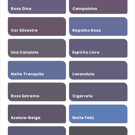
Roxo Diva
Campainha
Cor Silvestre
Repolho Roxo
Uva Canaiolo
Espírito Livre
Noite Tranquila
Lavandula
Roxo Extremo
Cigarrete
Azaleia-Belga
Noite Feliz