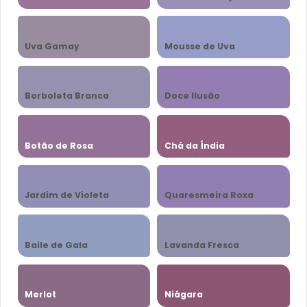
Uva Gamay
Mousse de Uva
Borboleta Branca
Doce Ilusão
Botão de Rosa
Chá da Índia
Jardim de Violeta
Quaresmeira Roxa
Baile de Gala
Lavanda Fresca
Merlot
Niágara