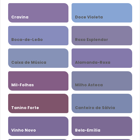
Cravina
Doce Violeta
Boca-de-Leão
Roxo Esplendor
Caixa de Música
Alamanda-Roxa
Mil-Folhas
Milho Asteca
Tanino Forte
Canteiro de Sálvia
Vinho Novo
Bela-Emília