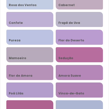
Rosa dos Ventos
Cabernet
Confete
Frapê de Uva
Pureza
Flor do Deserto
Mamoeiro
Sedução
Flor de Amora
Amora Suave
Poá Lilás
Vinca-de-Gato