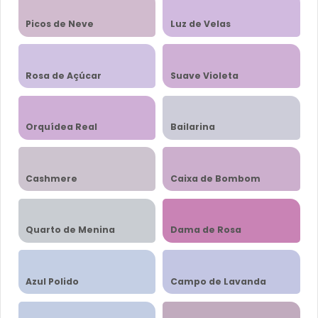
Picos de Neve
Luz de Velas
Rosa de Açúcar
Suave Violeta
Orquídea Real
Bailarina
Cashmere
Caixa de Bombom
Quarto de Menina
Dama de Rosa
Azul Polido
Campo de Lavanda