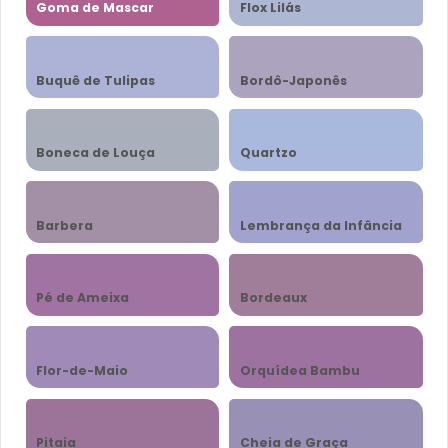
Goma de Mascar
Flox Lilás
Buquê de Tulipas
Bordô-Japonês
Boneca de Louça
Quartzo
Barbera
Lembrança da Infância
Pé de Ameixa
Bordeaux
Flor-de-Maio
Orquídea Bambu
Pitaia
Cheia de Graça