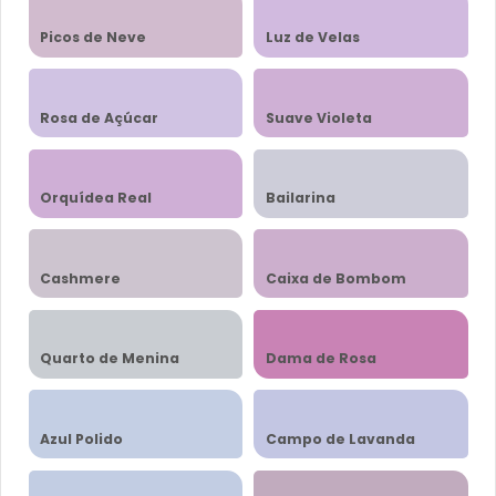
Picos de Neve
Luz de Velas
Rosa de Açúcar
Suave Violeta
Orquídea Real
Bailarina
Cashmere
Caixa de Bombom
Quarto de Menina
Dama de Rosa
Azul Polido
Campo de Lavanda