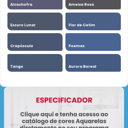
Alcachofra
Ameixa Roxa
Escuro Lunar
Flor de Cetim
Crepúsculo
Poemas
Tango
Aurora Boreal