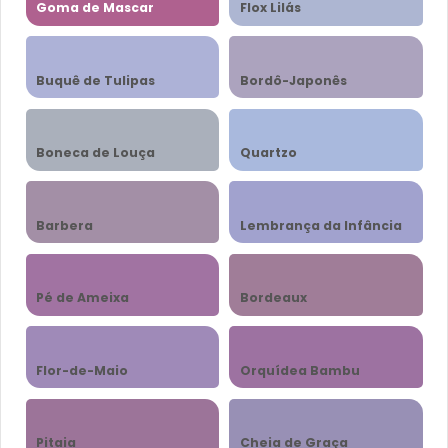
Goma de Mascar
Flox Lilás
Buquê de Tulipas
Bordô-Japonês
Boneca de Louça
Quartzo
Barbera
Lembrança da Infância
Pé de Ameixa
Bordeaux
Flor-de-Maio
Orquídea Bambu
Pitaia
Cheia de Graça