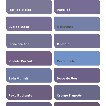
Flor-da-Noite
Roxo Ipê
Uva de Mesa
Maravilha
Lírio-da-Paz
Glicínia
Violeta Perfeito
Cor Violeta
Bela Manhã
Doce de Uva
Roxo Radiante
Creme Francês