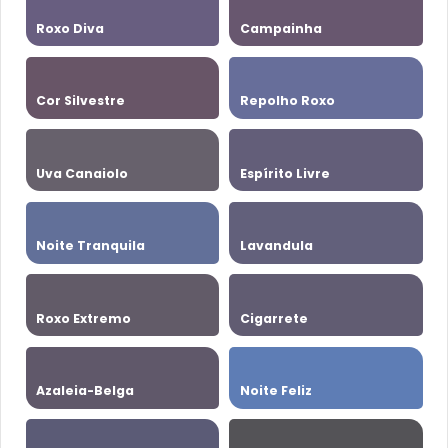
Roxo Diva
Campainha
Cor Silvestre
Repolho Roxo
Uva Canaiolo
Espírito Livre
Noite Tranquila
Lavandula
Roxo Extremo
Cigarrete
Azaleia-Belga
Noite Feliz