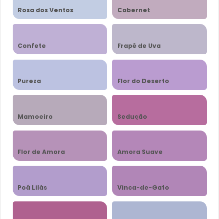
Rosa dos Ventos
Cabernet
Confete
Frapê de Uva
Pureza
Flor do Deserto
Mamoeiro
Sedução
Flor de Amora
Amora Suave
Poá Lilás
Vinca-de-Gato