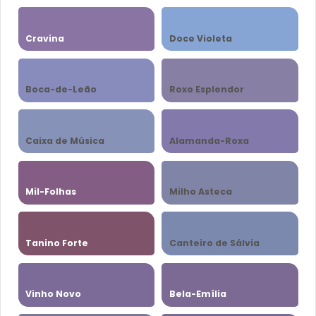
Cravina
Doce Violeta
Boca-de-Leão
Roxo Esplendor
Caixa de Música
Alamanda-Roxa
Mil-Folhas
Milho Asteca
Tanino Forte
Canteiro de Sálvia
Vinho Novo
Bela-Emília