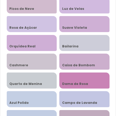
Picos de Neve
Luz de Velas
Rosa de Açúcar
Suave Violeta
Orquídea Real
Bailarina
Cashmere
Caixa de Bombom
Quarto de Menina
Dama de Rosa
Azul Polido
Campo de Lavanda