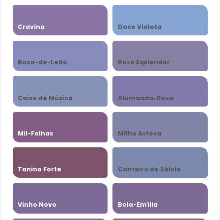
Cravina
Doce Violeta
Boca-de-Leão
Roxo Esplendor
Caixa de Música
Alamanda-Roxa
Mil-Folhas
Milho Asteca
Tanino Forte
Canteiro de Sálvia
Vinho Novo
Bela-Emília