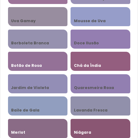
Uva Gamay
Mousse de Uva
Borboleta Branca
Doce Ilusão
Botão de Rosa
Chá da Índia
Jardim de Violeta
Quaresmeira Roxa
Baile de Gala
Lavanda Fresca
Merlot
Niágara