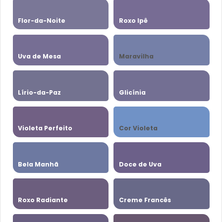
Flor-da-Noite
Roxo Ipê
Uva de Mesa
Maravilha
Lírio-da-Paz
Glicínia
Violeta Perfeito
Cor Violeta
Bela Manhã
Doce de Uva
Roxo Radiante
Creme Francês