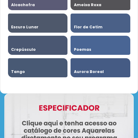
Alcachofra
Ameixa Roxa
Escuro Lunar
Flor de Cetim
Crepúsculo
Poemas
Tango
Aurora Boreal