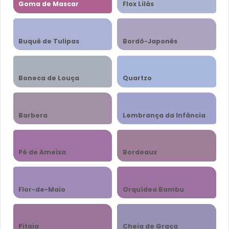
Goma de Mascar
Flox Lilás
Buquê de Tulipas
Bordô-Japonês
Boneca de Louça
Quartzo
Barbera
Lembrança da Infância
Pé de Ameixa
Bordeaux
Flor-de-Maio
Orquídea Bambu
Pitaia
Cheia de Graça