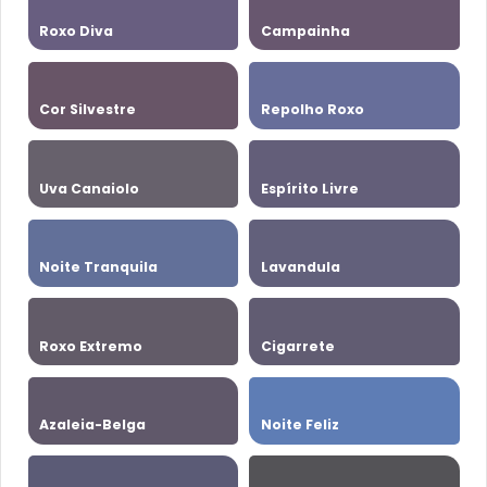
Roxo Diva
Campainha
Cor Silvestre
Repolho Roxo
Uva Canaiolo
Espírito Livre
Noite Tranquila
Lavandula
Roxo Extremo
Cigarrete
Azaleia-Belga
Noite Feliz