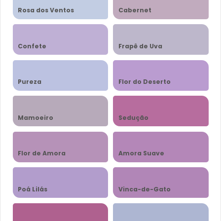
Rosa dos Ventos
Cabernet
Confete
Frapê de Uva
Pureza
Flor do Deserto
Mamoeiro
Sedução
Flor de Amora
Amora Suave
Poá Lilás
Vinca-de-Gato