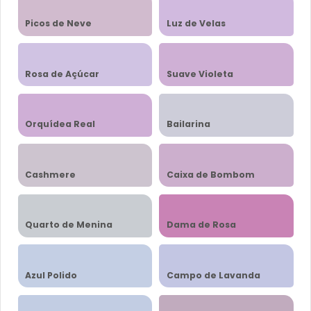
Picos de Neve
Luz de Velas
Rosa de Açúcar
Suave Violeta
Orquídea Real
Bailarina
Cashmere
Caixa de Bombom
Quarto de Menina
Dama de Rosa
Azul Polido
Campo de Lavanda