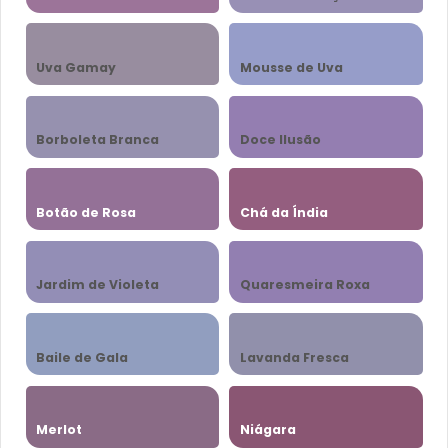
Uva Gamay
Mousse de Uva
Borboleta Branca
Doce Ilusão
Botão de Rosa
Chá da Índia
Jardim de Violeta
Quaresmeira Roxa
Baile de Gala
Lavanda Fresca
Merlot
Niágara