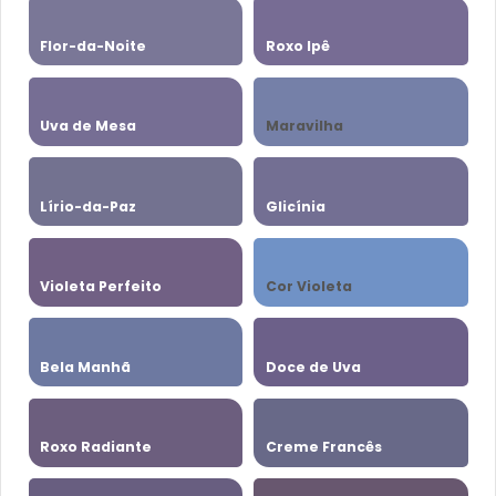
Flor-da-Noite
Roxo Ipê
Uva de Mesa
Maravilha
Lírio-da-Paz
Glicínia
Violeta Perfeito
Cor Violeta
Bela Manhã
Doce de Uva
Roxo Radiante
Creme Francês