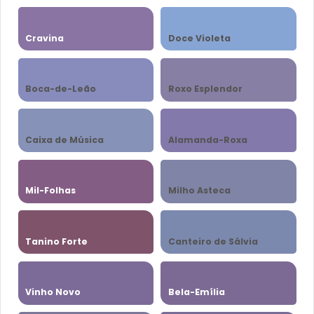
Cravina
Doce Violeta
Boca-de-Leão
Roxo Esplendor
Caixa de Música
Alamanda-Roxa
Mil-Folhas
Milho Asteca
Tanino Forte
Canteiro de Sálvia
Vinho Novo
Bela-Emília