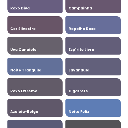
Roxo Diva
Campainha
Cor Silvestre
Repolho Roxo
Uva Canaiolo
Espírito Livre
Noite Tranquila
Lavandula
Roxo Extremo
Cigarrete
Azaleia-Belga
Noite Feliz