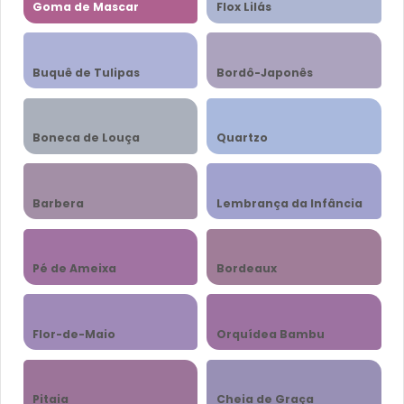
Goma de Mascar
Flox Lilás
Buquê de Tulipas
Bordô-Japonês
Boneca de Louça
Quartzo
Barbera
Lembrança da Infância
Pé de Ameixa
Bordeaux
Flor-de-Maio
Orquídea Bambu
Pitaia
Cheia de Graça