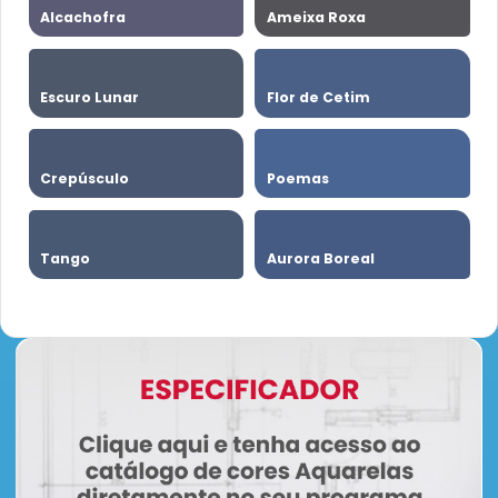
Alcachofra
Ameixa Roxa
Escuro Lunar
Flor de Cetim
Crepúsculo
Poemas
Tango
Aurora Boreal