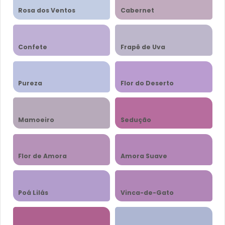
Rosa dos Ventos
Cabernet
Confete
Frapê de Uva
Pureza
Flor do Deserto
Mamoeiro
Sedução
Flor de Amora
Amora Suave
Poá Lilás
Vinca-de-Gato