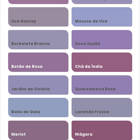
Uva Gamay
Mousse de Uva
Borboleta Branca
Doce Ilusão
Botão de Rosa
Chá da Índia
Jardim de Violeta
Quaresmeira Roxa
Baile de Gala
Lavanda Fresca
Merlot
Niágara