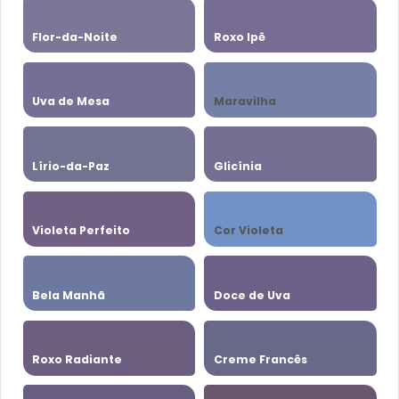
Flor-da-Noite
Roxo Ipê
Uva de Mesa
Maravilha
Lírio-da-Paz
Glicínia
Violeta Perfeito
Cor Violeta
Bela Manhã
Doce de Uva
Roxo Radiante
Creme Francês