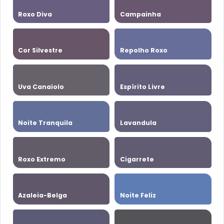
Roxo Diva
Campainha
Cor Silvestre
Repolho Roxo
Uva Canaiolo
Espírito Livre
Noite Tranquila
Lavandula
Roxo Extremo
Cigarrete
Azaleia-Belga
Noite Feliz