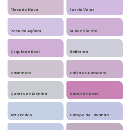
Picos de Neve
Luz de Velas
Rosa de Açúcar
Suave Violeta
Orquídea Real
Bailarina
Cashmere
Caixa de Bombom
Quarto de Menina
Dama de Rosa
Azul Polido
Campo de Lavanda