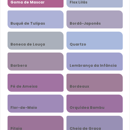
Goma de Mascar
Flox Lilás
Buquê de Tulipas
Bordô-Japonês
Boneca de Louça
Quartzo
Barbera
Lembrança da Infância
Pé de Ameixa
Bordeaux
Flor-de-Maio
Orquídea Bambu
Pitaia
Cheia de Graça