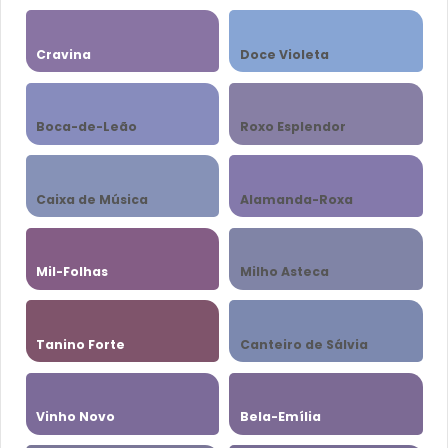
Cravina
Doce Violeta
Boca-de-Leão
Roxo Esplendor
Caixa de Música
Alamanda-Roxa
Mil-Folhas
Milho Asteca
Tanino Forte
Canteiro de Sálvia
Vinho Novo
Bela-Emília