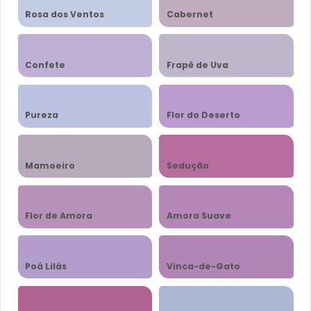
Rosa dos Ventos
Cabernet
Confete
Frapê de Uva
Pureza
Flor do Deserto
Mamoeiro
Sedução
Flor de Amora
Amora Suave
Poá Lilás
Vinca-de-Gato