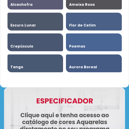
Alcachofra
Ameixa Roxa
Escuro Lunar
Flor de Cetim
Crepúsculo
Poemas
Tango
Aurora Boreal