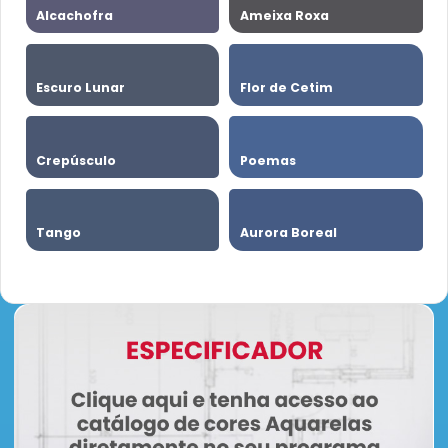
Alcachofra
Ameixa Roxa
Escuro Lunar
Flor de Cetim
Crepúsculo
Poemas
Tango
Aurora Boreal