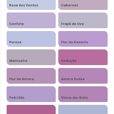
Rosa dos Ventos
Cabernet
Confete
Frapê de Uva
Pureza
Flor do Deserto
Mamoeiro
Sedução
Flor de Amora
Amora Suave
Poá Lilás
Vinca-de-Gato