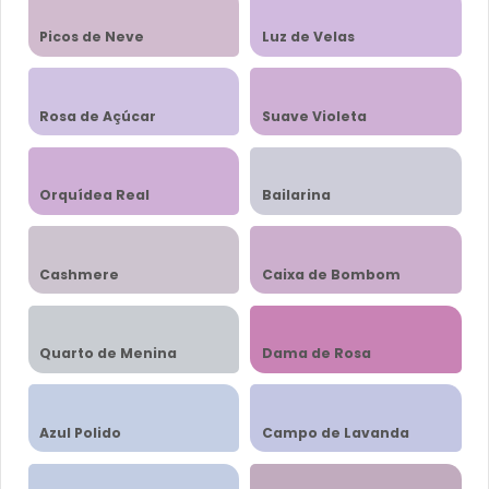
Picos de Neve
Luz de Velas
Rosa de Açúcar
Suave Violeta
Orquídea Real
Bailarina
Cashmere
Caixa de Bombom
Quarto de Menina
Dama de Rosa
Azul Polido
Campo de Lavanda