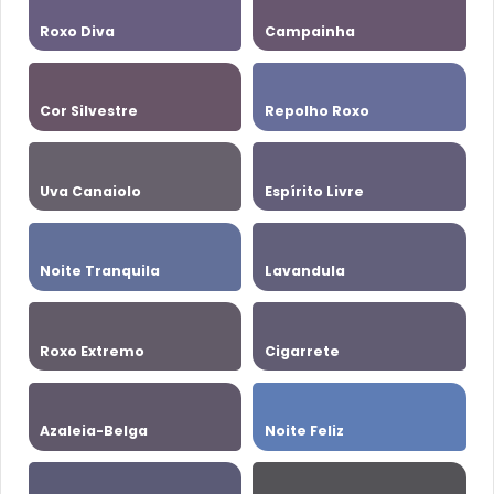
Roxo Diva
Campainha
Cor Silvestre
Repolho Roxo
Uva Canaiolo
Espírito Livre
Noite Tranquila
Lavandula
Roxo Extremo
Cigarrete
Azaleia-Belga
Noite Feliz