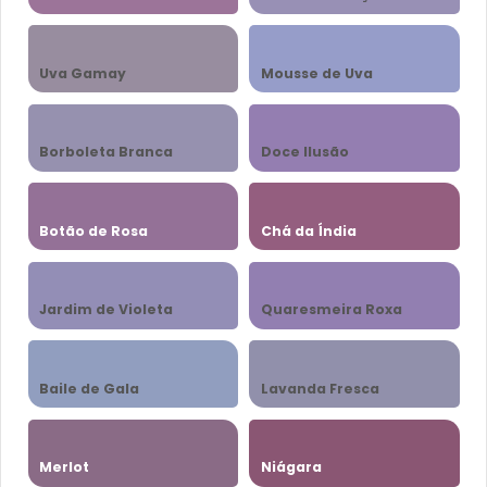
Uva Gamay
Mousse de Uva
Borboleta Branca
Doce Ilusão
Botão de Rosa
Chá da Índia
Jardim de Violeta
Quaresmeira Roxa
Baile de Gala
Lavanda Fresca
Merlot
Niágara