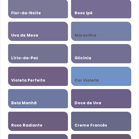
Flor-da-Noite
Roxo Ipê
Uva de Mesa
Maravilha
Lírio-da-Paz
Glicínia
Violeta Perfeito
Cor Violeta
Bela Manhã
Doce de Uva
Roxo Radiante
Creme Francês