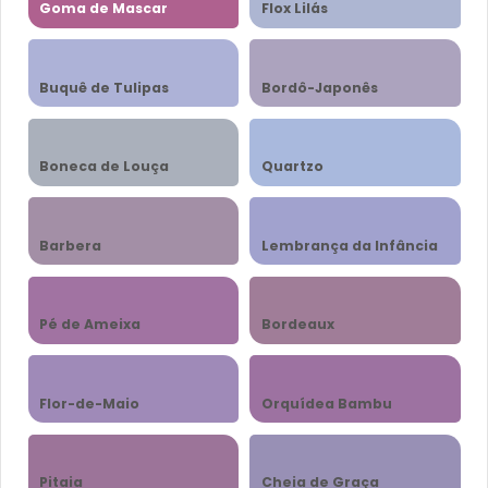
Goma de Mascar
Flox Lilás
Buquê de Tulipas
Bordô-Japonês
Boneca de Louça
Quartzo
Barbera
Lembrança da Infância
Pé de Ameixa
Bordeaux
Flor-de-Maio
Orquídea Bambu
Pitaia
Cheia de Graça