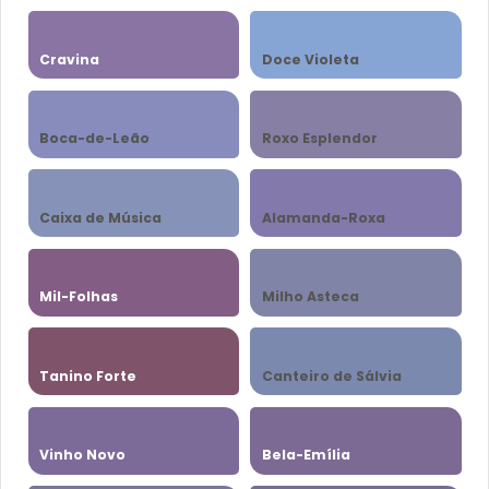
Cravina
Doce Violeta
Boca-de-Leão
Roxo Esplendor
Caixa de Música
Alamanda-Roxa
Mil-Folhas
Milho Asteca
Tanino Forte
Canteiro de Sálvia
Vinho Novo
Bela-Emília