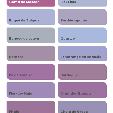
Goma de Mascar
Flox Lilás
Buquê de Tulipas
Bordô-Japonês
Boneca de Louça
Quartzo
Barbera
Lembrança da Infância
Pé de Ameixa
Bordeaux
Flor-de-Maio
Orquídea Bambu
Pitaia
Cheia de Graça