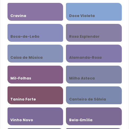
Cravina
Doce Violeta
Boca-de-Leão
Roxo Esplendor
Caixa de Música
Alamanda-Roxa
Mil-Folhas
Milho Asteca
Tanino Forte
Canteiro de Sálvia
Vinho Novo
Bela-Emília