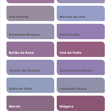
Uva Gamay
Mousse de Uva
Borboleta Branca
Doce Ilusão
Botão de Rosa
Chá da Índia
Jardim de Violeta
Quaresmeira Roxa
Baile de Gala
Lavanda Fresca
Merlot
Niágara