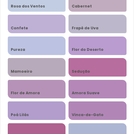
Rosa dos Ventos
Cabernet
Confete
Frapê de Uva
Pureza
Flor do Deserto
Mamoeiro
Sedução
Flor de Amora
Amora Suave
Poá Lilás
Vinca-de-Gato