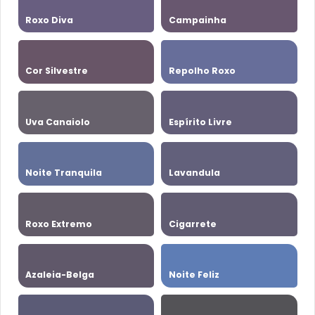
Roxo Diva
Campainha
Cor Silvestre
Repolho Roxo
Uva Canaiolo
Espírito Livre
Noite Tranquila
Lavandula
Roxo Extremo
Cigarrete
Azaleia-Belga
Noite Feliz