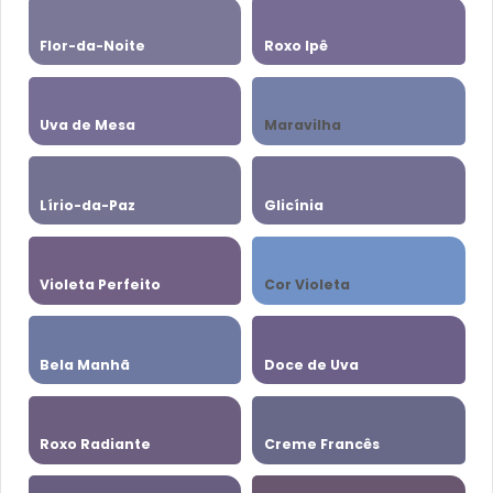
Flor-da-Noite
Roxo Ipê
Uva de Mesa
Maravilha
Lírio-da-Paz
Glicínia
Violeta Perfeito
Cor Violeta
Bela Manhã
Doce de Uva
Roxo Radiante
Creme Francês