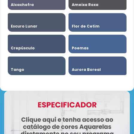
Alcachofra
Ameixa Roxa
Escuro Lunar
Flor de Cetim
Crepúsculo
Poemas
Tango
Aurora Boreal