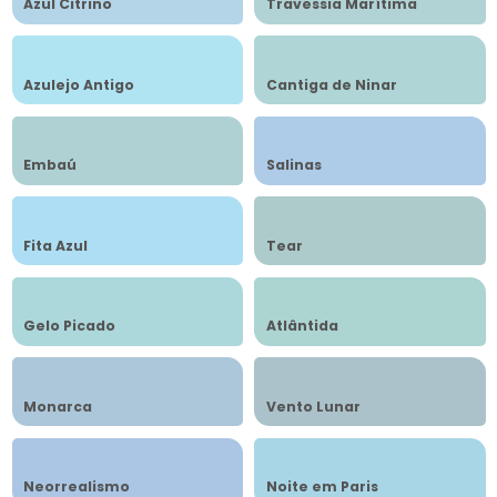
Azul Citrino
Travessia Marítima
Azulejo Antigo
Cantiga de Ninar
Embaú
Salinas
Fita Azul
Tear
Gelo Picado
Atlântida
Monarca
Vento Lunar
Neorrealismo
Noite em Paris