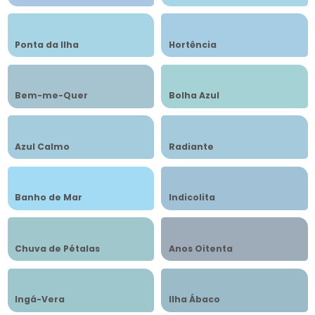
Ponta da Ilha
Hortência
Bem-me-Quer
Bolha Azul
Azul Calmo
Radiante
Banho de Mar
Indicolita
Chuva de Pétalas
Anos Oitenta
Ingá-Vera
Ilha Ábaco