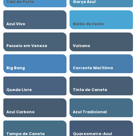
Cais do Porto
Garça Azul
Azul Vivo
Balão de Festa
Passeio em Veneza
Vulcano
Big Bang
Corrente Marítima
Queda Livre
Tinta de Caneta
Azul Carbono
Azul Tradicional
Tampa de Caneta
Quaresmeira-Azul