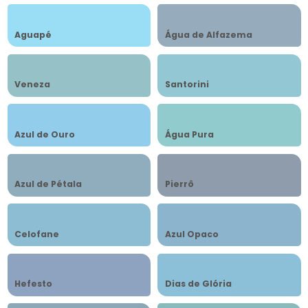
Aguapé
Água de Alfazema
Veneza
Santorini
Azul de Ouro
Água Pura
Azul de Pétala
Pierrô
Celofane
Azul Opaco
Hefesto
Dias de Glória