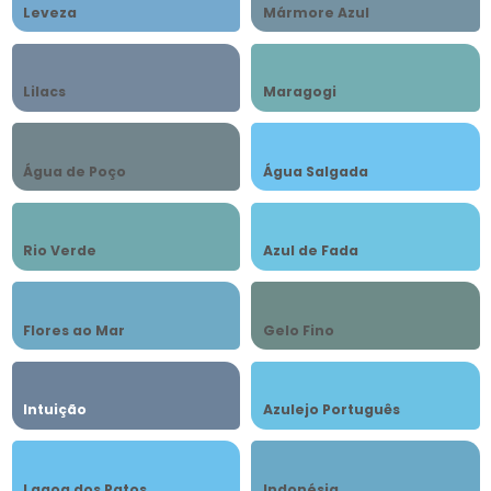
Leveza
Mármore Azul
Lilacs
Maragogi
Água de Poço
Água Salgada
Rio Verde
Azul de Fada
Flores ao Mar
Gelo Fino
Intuição
Azulejo Português
Lagoa dos Patos
Indonésia