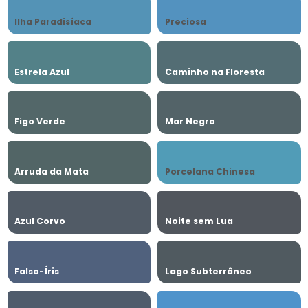
Ilha Paradisíaca
Preciosa
Estrela Azul
Caminho na Floresta
Figo Verde
Mar Negro
Arruda da Mata
Porcelana Chinesa
Azul Corvo
Noite sem Lua
Falso-Íris
Lago Subterrâneo