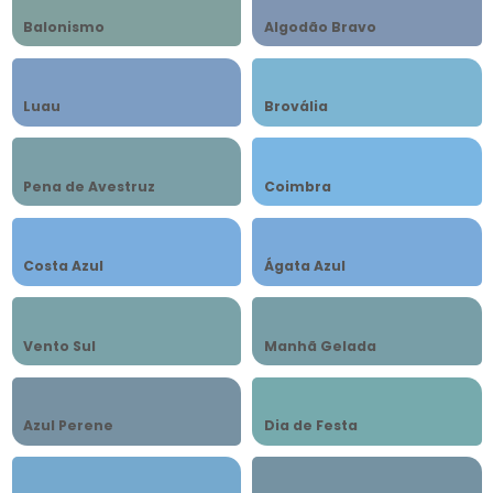
Balonismo
Algodão Bravo
Luau
Brovália
Pena de Avestruz
Coimbra
Costa Azul
Ágata Azul
Vento Sul
Manhã Gelada
Azul Perene
Dia de Festa