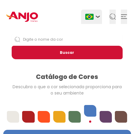
Togg
Buscar
Catálogo de Cores
Descubra o que a cor selecionada
proporciona para
o seu ambiente
Azuis
Offwhites
Vermelhos
Laranjas
Amarelos
Verdes
Violetas
Neutros