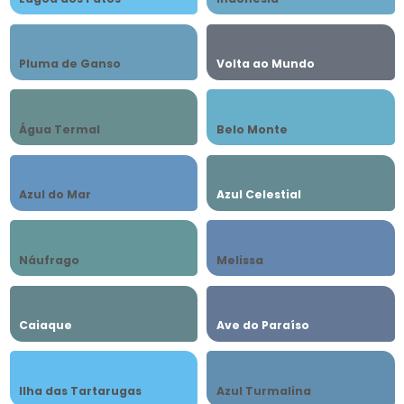
Pluma de Ganso
Volta ao Mundo
Água Termal
Belo Monte
Azul do Mar
Azul Celestial
Náufrago
Melissa
Caiaque
Ave do Paraíso
Ilha das Tartarugas
Azul Turmalina