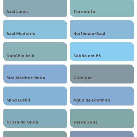
Azul Lunar
Tormenta
Azul Moderno
Hortência-Azul
Danúbio Azul
Sabão em Pó
Mar Mediterrâneo
Cúmulos
Mina Lazúli
Água de Lavanda
Crista da Onda
Verde Zeus