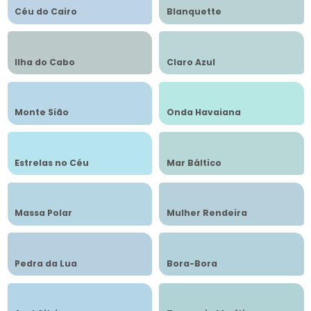
Céu do Cairo
Blanquette
Ilha do Cabo
Claro Azul
Monte Sião
Onda Havaiana
Estrelas no Céu
Mar Báltico
Massa Polar
Mulher Rendeira
Pedra da Lua
Bora-Bora