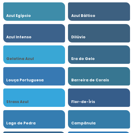
Azul Egípcio
Azul Báltico
Azul Intenso
Dilúvio
Gelatina Azul
Era do Gelo
Louça Portuguesa
Barreira de Corais
Strass Azul
Flor-de-Íris
Lago de Pedra
Campânula