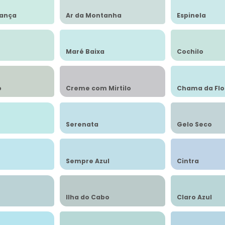
iança
Ar da Montanha
Espinela
Maré Baixa
Cochilo
o
Creme com Mirtilo
Chama da Flo
Serenata
Gelo Seco
Sempre Azul
Cintra
Ilha do Cabo
Claro Azul