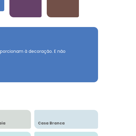
Violetas
Neutros e Marrons
roporcionam à decoração.
E não
aia
Casa Branca