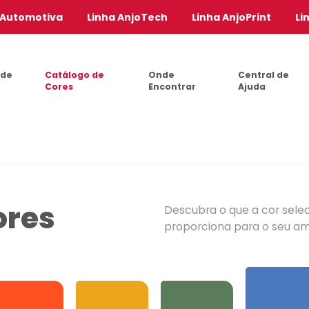
 Automotiva
Linha AnjoTech
Linha AnjoPrint
Li
 de
Catálogo de
Onde
Central de
Cores
Encontrar
Ajuda
ores
Descubra o que a cor sele
proporciona para o seu a