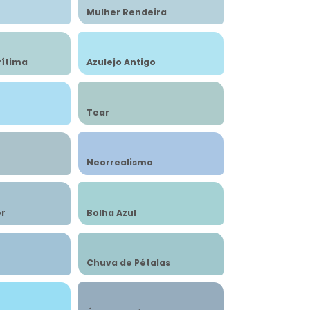
Mulher Rendeira
rítima
Azulejo Antigo
Tear
Neorrealismo
r
Bolha Azul
Chuva de Pétalas