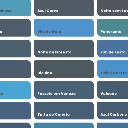
hinesa
Azul Corvo
Noite sem Lu
ia
Vila de Gaia
Panorama
o
Noite na Floresta
Fim de Festa
Bicuiba
Cais do Porto
ta
Passeio em Veneza
Vulcano
Tinta de Caneta
Azul Carbono