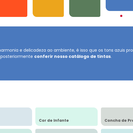
Azuis
Laranjas
Amarelos
Verdes
harmonia e delicadeza ao ambiente, é isso que os tons azuis p
 posteriormente
conferir nosso catálogo de tintas
.
Cor de Infante
Concha de Pr