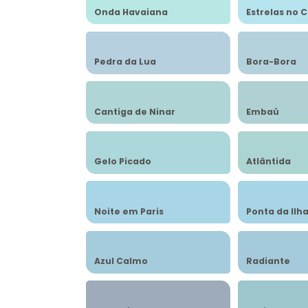
Onda Havaiana
Estrelas no 
Pedra da Lua
Bora-Bora
Cantiga de Ninar
Embaú
Gelo Picado
Atlântida
Noite em Paris
Ponta da Ilh
Azul Calmo
Radiante