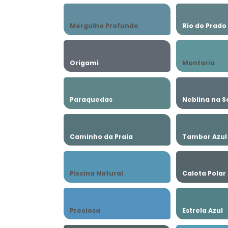
Mergulho Profundo
Rio do Prado
Origami
Montaria
Paraquedas
Neblina na S
Caminho da Praia
Tambor Azul
Piscina Natural
Calota Polar
Preciosa
Estrela Azul