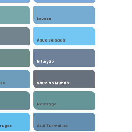
Leveza
Água Salgada
Intuição
nso
Volta ao Mundo
Náufrago
arugas
Azul Turmalina