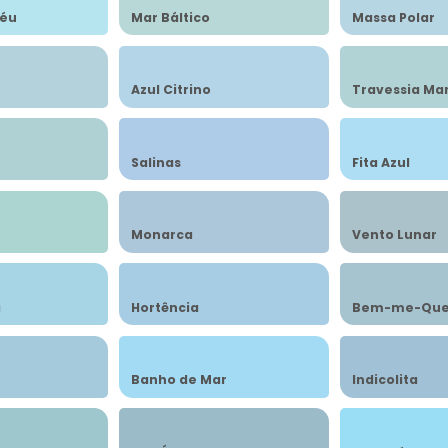
Céu
Mar Báltico
Massa Polar
Azul Citrino
Travessia Ma
Salinas
Fita Azul
Monarca
Vento Lunar
a
Hortência
Bem-me-Que
Banho de Mar
Indicolita