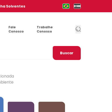
nha Solventes
Mudar para Português (pt-b
Cambia al Español (e
Fale
Trabalhe
Conosco
Conosco
Buscar
cionada
mbiente