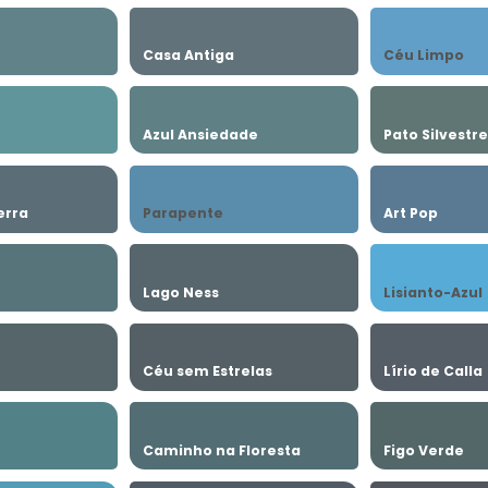
Casa Antiga
Céu Limpo
Azul Ansiedade
Pato Silvestre
erra
Parapente
Art Pop
Lago Ness
Lisianto-Azul
Céu sem Estrelas
Lírio de Calla
Caminho na Floresta
Figo Verde