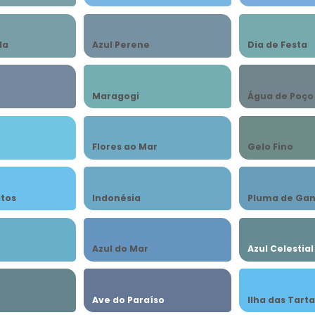
da
Azul Perene
Dia de Festa
Maragogi
Água de Poço
Flores ao Mar
Gelo Fino
atos
Indonésia
Pluma de Ga
Azul do Mar
Azul Celestial
Ave do Paraíso
Ilha das Tart