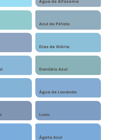
Água de Alfazema
Azul de Pétala
Dias de Glória
ul
Danúbio Azul
Água de Lavanda
o
Luau
Ágata Azul