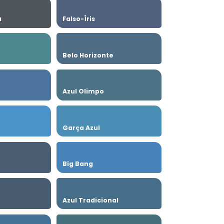
a
Falso-Íris
Belo Horizonte
Azul Olimpo
Garça Azul
Big Bang
Azul Tradicional