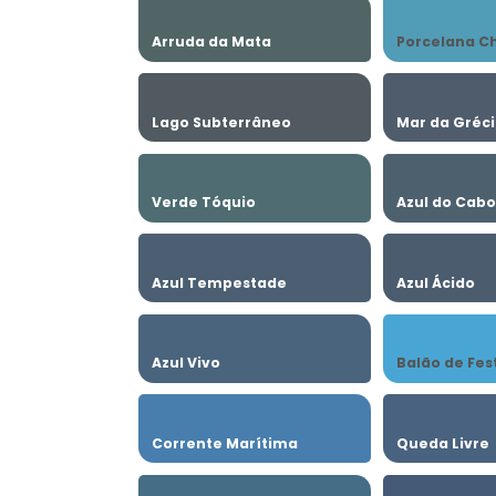
Arruda da Mata
Porcelana C
Lago Subterrâneo
Mar da Gréc
Verde Tóquio
Azul do Cab
Azul Tempestade
Azul Ácido
Azul Vivo
Balão de Fes
Corrente Marítima
Queda Livre