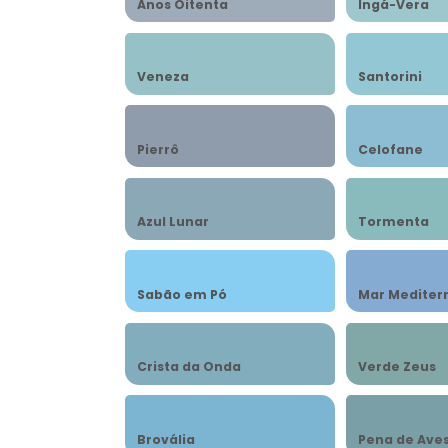
Anos Oitenta
Ingá-Vera
Veneza
Santorini
Pierrô
Celofane
Azul Lunar
Tormenta
Sabão em Pó
Mar Mediter
Crista da Onda
Verde Zeus
Brovália
Pena de Ave