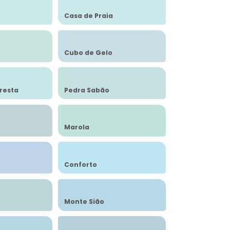
Casa de Praia
Cubo de Gelo
resta
Pedra Sabão
Marola
Conforto
Monte Sião