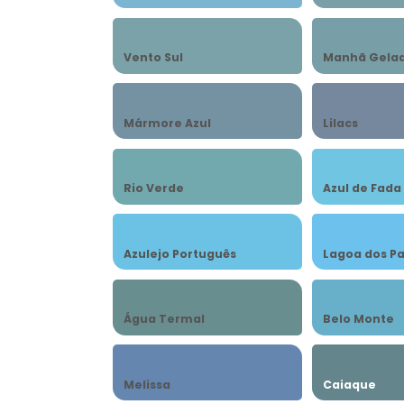
Vento Sul
Manhã Gela
Mármore Azul
Lilacs
Rio Verde
Azul de Fada
Azulejo Português
Lagoa dos P
Água Termal
Belo Monte
Melissa
Caiaque