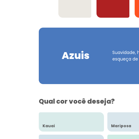
Offwhites
Vermelhos
Azuis
Suavidade, 
esqueça de
Qual cor você deseja?
Kauai
Mariposa