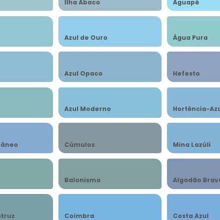
Ilha Ábaco
Aguapé
Azul de Ouro
Água Pura
Azul Opaco
Hefesto
Azul Moderno
Hortência-Az
râneo
Cúmulos
Mina Lazúli
Balonismo
Algodão Brav
struz
Coimbra
Costa Azul