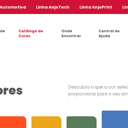
 Automotiva
Linha AnjoTech
Linha AnjoPrint
Li
 de
Catálogo de
Onde
Central de
Cores
Encontrar
Ajuda
ores
Descubra o que a cor sele
proporciona para o seu a