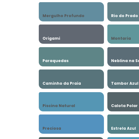
Mergulho Profundo
Rio do Prado
Origami
Montaria
Paraquedas
Neblina na S
Caminho da Praia
Tambor Azul
Piscina Natural
Calota Polar
Preciosa
Estrela Azul