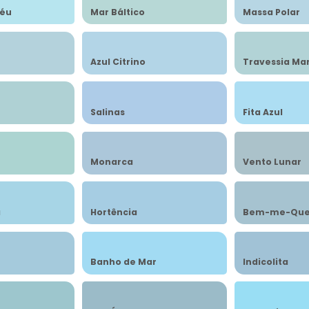
Céu
Mar Báltico
Massa Polar
Azul Citrino
Travessia Ma
Salinas
Fita Azul
Monarca
Vento Lunar
a
Hortência
Bem-me-Que
Banho de Mar
Indicolita