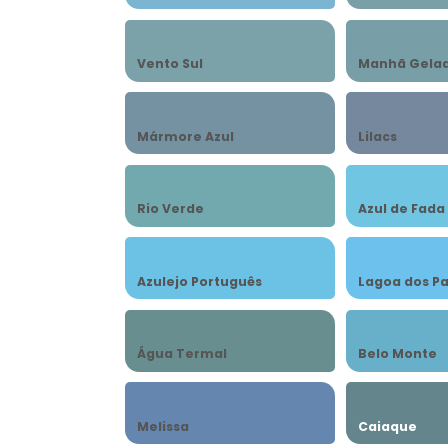
Vento Sul
Manhã Gela
Mármore Azul
Lilacs
Rio Verde
Azul de Fada
Azulejo Português
Lagoa dos P
Água Termal
Belo Monte
Melissa
Caiaque