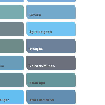
Leveza
Água Salgada
Intuição
nso
Volta ao Mundo
Náufrago
arugas
Azul Turmalina