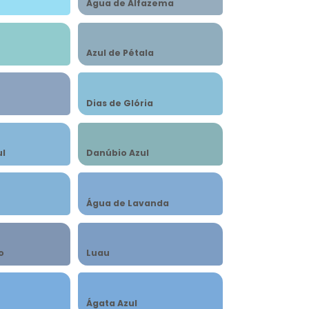
Água de Alfazema
Azul de Pétala
Dias de Glória
ul
Danúbio Azul
Água de Lavanda
o
Luau
Ágata Azul