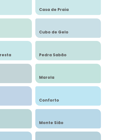
Casa de Praia
Cubo de Gelo
resta
Pedra Sabão
Marola
Conforto
Monte Sião