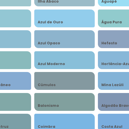
Ilha Ábaco
Aguapé
Azul de Ouro
Água Pura
Azul Opaco
Hefesto
Azul Moderno
Hortência-Az
râneo
Cúmulos
Mina Lazúli
Balonismo
Algodão Brav
struz
Coimbra
Costa Azul