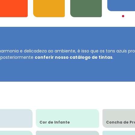
Azuis
Laranjas
Amarelos
Verdes
harmonia e delicadeza ao ambiente, é isso que os tons azuis p
 posteriormente
conferir nosso catálogo de tintas
.
Cor de Infante
Concha de Pr