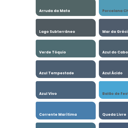
Arruda da Mata
Porcelana C
Lago Subterrâneo
Mar da Gréc
Verde Tóquio
Azul do Cab
Azul Tempestade
Azul Ácido
Azul Vivo
Balão de Fes
Corrente Marítima
Queda Livre