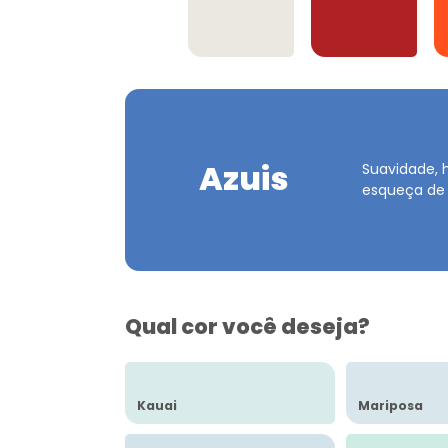
Offwhites
Vermelhos
Azuis
Suavidade, 
esqueça de
Qual cor você deseja?
Kauai
Mariposa