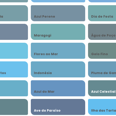
da
Azul Perene
Dia de Festa
Maragogi
Água de Poço
Flores ao Mar
Gelo Fino
atos
Indonésia
Pluma de Ga
Azul do Mar
Azul Celestial
Ave do Paraíso
Ilha das Tart