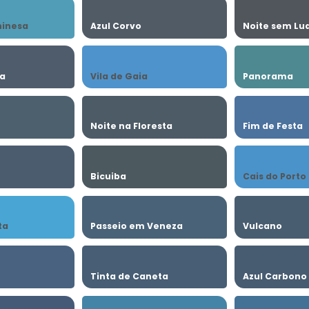
hinesa
Azul Corvo
Noite sem Lu
ia
Vila de Gaia
Panorama
o
Noite na Floresta
Fim de Festa
Bicuiba
Cais do Porto
ta
Passeio em Veneza
Vulcano
Tinta de Caneta
Azul Carbono