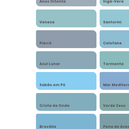
Anos Oitenta
Ingá-Vera
Veneza
Santorini
Pierrô
Celofane
Azul Lunar
Tormenta
Sabão em Pó
Mar Mediter
Crista da Onda
Verde Zeus
Brovália
Pena de Ave