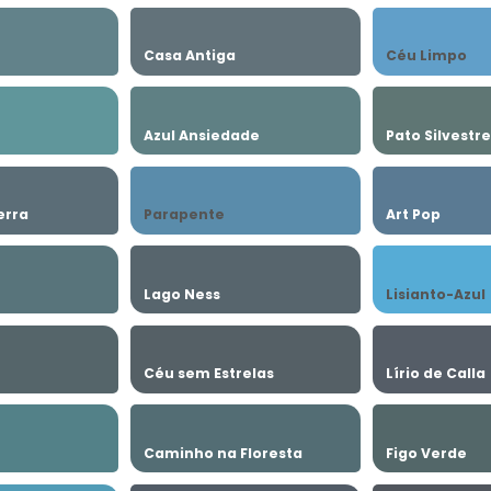
Casa Antiga
Céu Limpo
Azul Ansiedade
Pato Silvestre
erra
Parapente
Art Pop
Lago Ness
Lisianto-Azul
Céu sem Estrelas
Lírio de Calla
Caminho na Floresta
Figo Verde