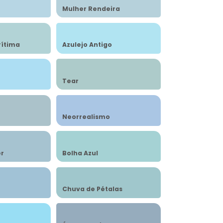
Mulher Rendeira
rítima
Azulejo Antigo
Tear
Neorrealismo
r
Bolha Azul
Chuva de Pétalas