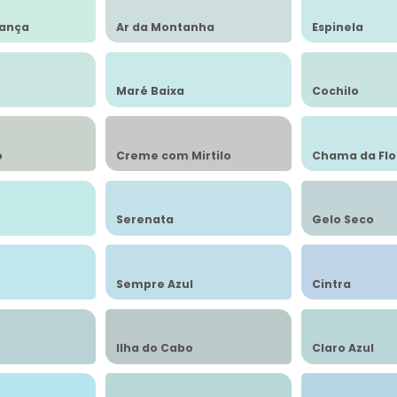
iança
Ar da Montanha
Espinela
Maré Baixa
Cochilo
o
Creme com Mirtilo
Chama da Flo
Serenata
Gelo Seco
Sempre Azul
Cintra
Ilha do Cabo
Claro Azul