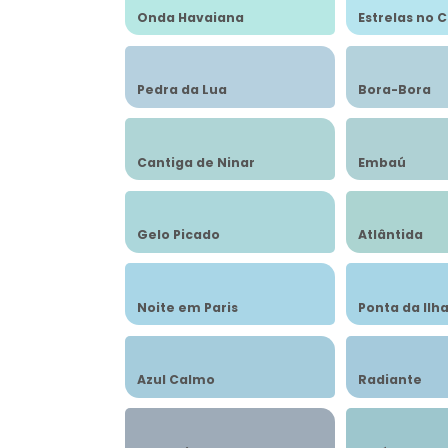
Onda Havaiana
Estrelas no 
Pedra da Lua
Bora-Bora
Cantiga de Ninar
Embaú
Gelo Picado
Atlântida
Noite em Paris
Ponta da Ilh
Azul Calmo
Radiante