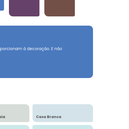
Violetas
Neutros e Marrons
roporcionam à decoração.
E não
aia
Casa Branca