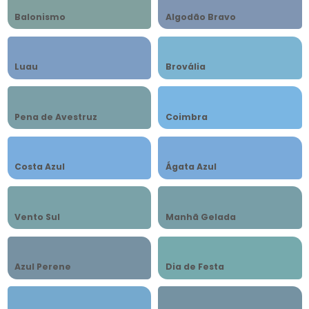
Balonismo
Algodão Bravo
Luau
Brovália
Pena de Avestruz
Coimbra
Costa Azul
Ágata Azul
Vento Sul
Manhã Gelada
Azul Perene
Dia de Festa