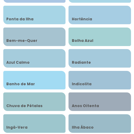
Ponta da Ilha
Hortência
Bem-me-Quer
Bolha Azul
Azul Calmo
Radiante
Banho de Mar
Indicolita
Chuva de Pétalas
Anos Oitenta
Ingá-Vera
Ilha Ábaco