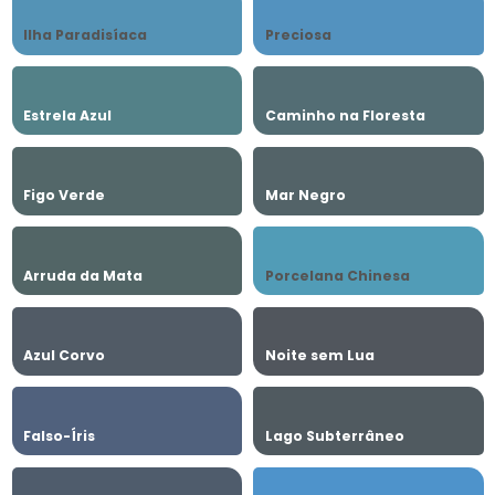
Ilha Paradisíaca
Preciosa
Estrela Azul
Caminho na Floresta
Figo Verde
Mar Negro
Arruda da Mata
Porcelana Chinesa
Azul Corvo
Noite sem Lua
Falso-Íris
Lago Subterrâneo