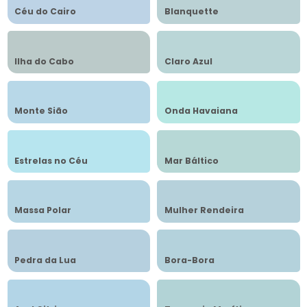
Céu do Cairo
Blanquette
Ilha do Cabo
Claro Azul
Monte Sião
Onda Havaiana
Estrelas no Céu
Mar Báltico
Massa Polar
Mulher Rendeira
Pedra da Lua
Bora-Bora