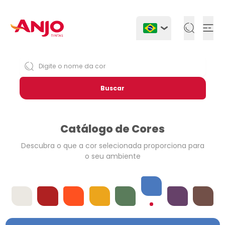
Togg
Buscar
Catálogo de Cores
Descubra o que a cor selecionada
proporciona para
o seu ambiente
Azuis
Offwhites
Vermelhos
Laranjas
Amarelos
Verdes
Violetas
Neutros