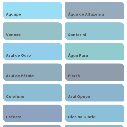
Aguapé
Água de Alfazema
Veneza
Santorini
Azul de Ouro
Água Pura
Azul de Pétala
Pierrô
Celofane
Azul Opaco
Hefesto
Dias de Glória