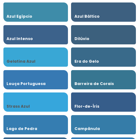
Azul Egípcio
Azul Báltico
Azul Intenso
Dilúvio
Gelatina Azul
Era do Gelo
Louça Portuguesa
Barreira de Corais
Strass Azul
Flor-de-Íris
Lago de Pedra
Campânula