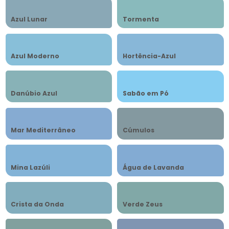
Azul Lunar
Tormenta
Azul Moderno
Hortência-Azul
Danúbio Azul
Sabão em Pó
Mar Mediterrâneo
Cúmulos
Mina Lazúli
Água de Lavanda
Crista da Onda
Verde Zeus