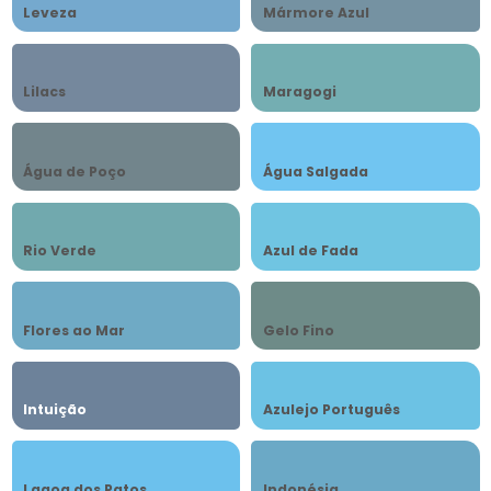
Leveza
Mármore Azul
Lilacs
Maragogi
Água de Poço
Água Salgada
Rio Verde
Azul de Fada
Flores ao Mar
Gelo Fino
Intuição
Azulejo Português
Lagoa dos Patos
Indonésia