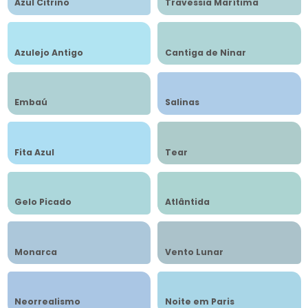
Azul Citrino
Travessia Marítima
Azulejo Antigo
Cantiga de Ninar
Embaú
Salinas
Fita Azul
Tear
Gelo Picado
Atlântida
Monarca
Vento Lunar
Neorrealismo
Noite em Paris