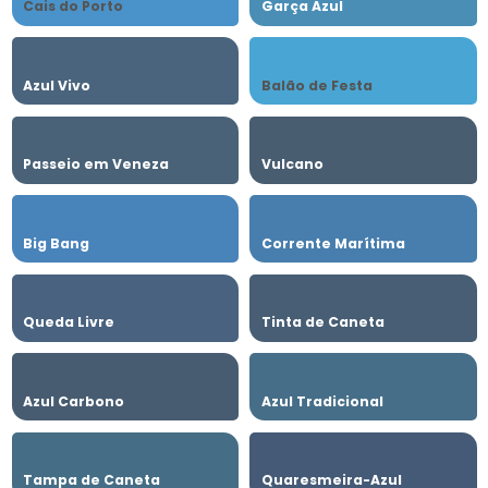
Cais do Porto
Garça Azul
Azul Vivo
Balão de Festa
Passeio em Veneza
Vulcano
Big Bang
Corrente Marítima
Queda Livre
Tinta de Caneta
Azul Carbono
Azul Tradicional
Tampa de Caneta
Quaresmeira-Azul