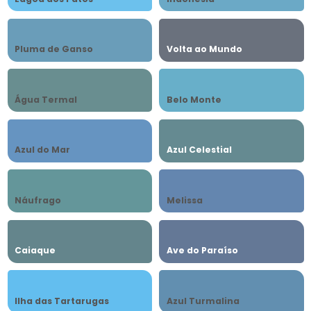
Pluma de Ganso
Volta ao Mundo
Água Termal
Belo Monte
Azul do Mar
Azul Celestial
Náufrago
Melissa
Caiaque
Ave do Paraíso
Ilha das Tartarugas
Azul Turmalina