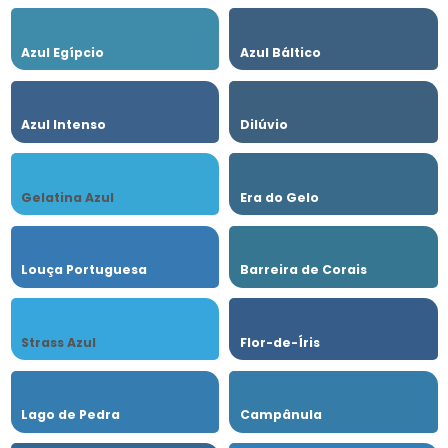
Azul Egípcio
Azul Báltico
Azul Intenso
Dilúvio
Gelatina Azul
Era do Gelo
Louça Portuguesa
Barreira de Corais
Strass Azul
Flor-de-Íris
Lago de Pedra
Campânula