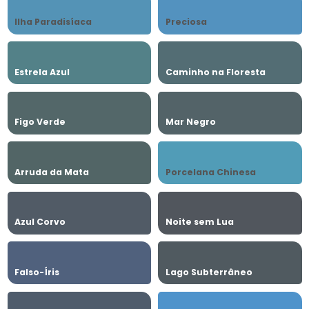
Ilha Paradisíaca
Preciosa
Estrela Azul
Caminho na Floresta
Figo Verde
Mar Negro
Arruda da Mata
Porcelana Chinesa
Azul Corvo
Noite sem Lua
Falso-Íris
Lago Subterrâneo