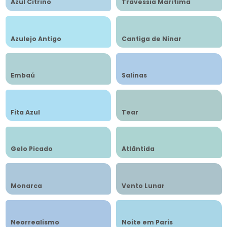
Azul Citrino
Travessia Marítima
Azulejo Antigo
Cantiga de Ninar
Embaú
Salinas
Fita Azul
Tear
Gelo Picado
Atlântida
Monarca
Vento Lunar
Neorrealismo
Noite em Paris