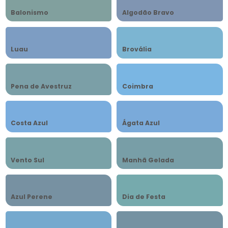
Balonismo
Algodão Bravo
Luau
Brovália
Pena de Avestruz
Coimbra
Costa Azul
Ágata Azul
Vento Sul
Manhã Gelada
Azul Perene
Dia de Festa