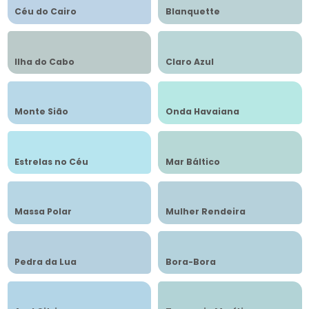
Céu do Cairo
Blanquette
Ilha do Cabo
Claro Azul
Monte Sião
Onda Havaiana
Estrelas no Céu
Mar Báltico
Massa Polar
Mulher Rendeira
Pedra da Lua
Bora-Bora