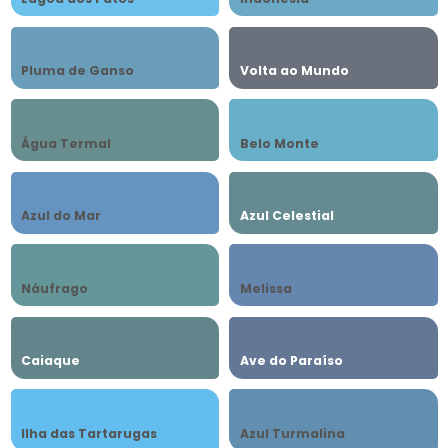
Pluma de Ganso
Volta ao Mundo
Água Termal
Belo Monte
Azul do Mar
Azul Celestial
Náufrago
Melissa
Caiaque
Ave do Paraíso
Ilha das Tartarugas
Azul Turmalina