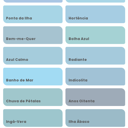
Ponta da Ilha
Hortência
Bem-me-Quer
Bolha Azul
Azul Calmo
Radiante
Banho de Mar
Indicolita
Chuva de Pétalas
Anos Oitenta
Ingá-Vera
Ilha Ábaco