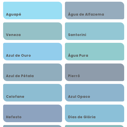
Aguapé
Água de Alfazema
Veneza
Santorini
Azul de Ouro
Água Pura
Azul de Pétala
Pierrô
Celofane
Azul Opaco
Hefesto
Dias de Glória