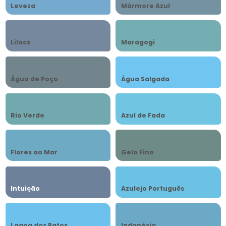
Leveza
Mármore Azul
Lilacs
Maragogi
Água de Poço
Água Salgada
Rio Verde
Azul de Fada
Flores ao Mar
Gelo Fino
Intuição
Azulejo Português
Lagoa dos Patos
Indonésia