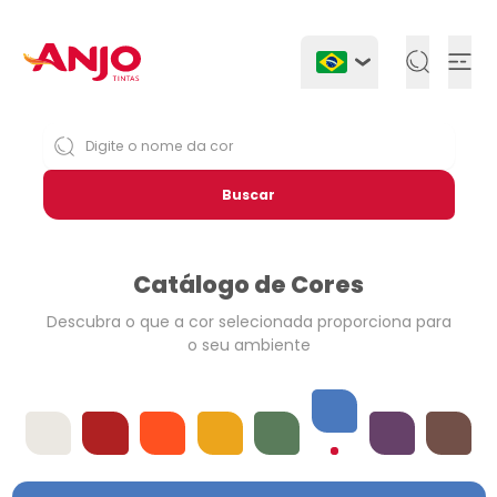
Togg
Buscar
Catálogo de Cores
Descubra o que a cor selecionada
proporciona para
o seu ambiente
Azuis
Offwhites
Vermelhos
Laranjas
Amarelos
Verdes
Violetas
Neutros