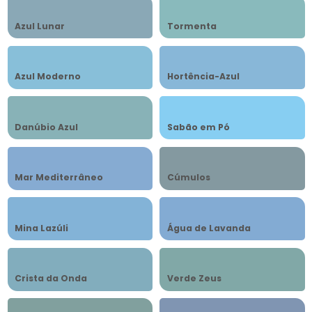
Azul Lunar
Tormenta
Azul Moderno
Hortência-Azul
Danúbio Azul
Sabão em Pó
Mar Mediterrâneo
Cúmulos
Mina Lazúli
Água de Lavanda
Crista da Onda
Verde Zeus