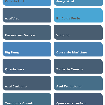
Cais do Porto
Garça Azul
Azul Vivo
Balão de Festa
Passeio em Veneza
Vulcano
Big Bang
Corrente Marítima
Queda Livre
Tinta de Caneta
Azul Carbono
Azul Tradicional
Tampa de Caneta
Quaresmeira-Azul