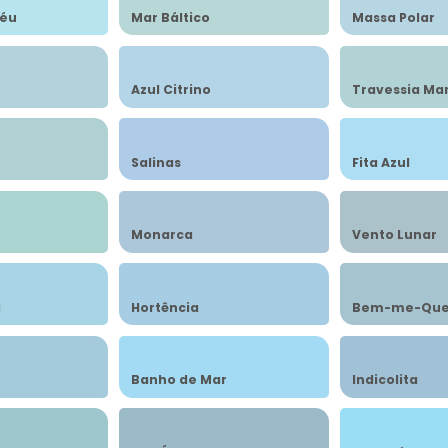
Céu
Mar Báltico
Massa Polar
Azul Citrino
Travessia Ma
Salinas
Fita Azul
Monarca
Vento Lunar
a
Hortência
Bem-me-Que
Banho de Mar
Indicolita