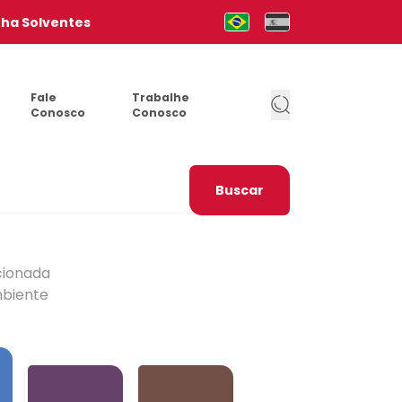
nha Solventes
Mudar para Português (pt-b
Cambia al Español (e
Fale
Trabalhe
Conosco
Conosco
Buscar
cionada
mbiente