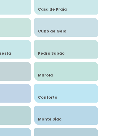
Casa de Praia
Cubo de Gelo
resta
Pedra Sabão
Marola
Conforto
Monte Sião