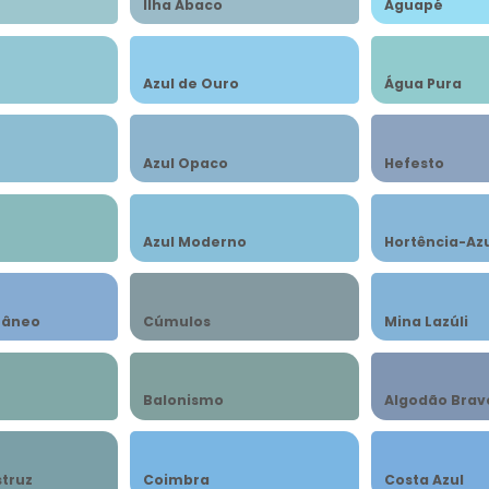
Ilha Ábaco
Aguapé
Azul de Ouro
Água Pura
Azul Opaco
Hefesto
Azul Moderno
Hortência-Az
râneo
Cúmulos
Mina Lazúli
Balonismo
Algodão Brav
struz
Coimbra
Costa Azul