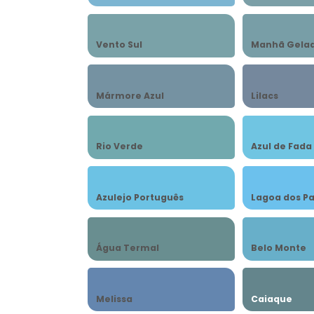
Vento Sul
Manhã Gela
Mármore Azul
Lilacs
Rio Verde
Azul de Fada
Azulejo Português
Lagoa dos P
Água Termal
Belo Monte
Melissa
Caiaque