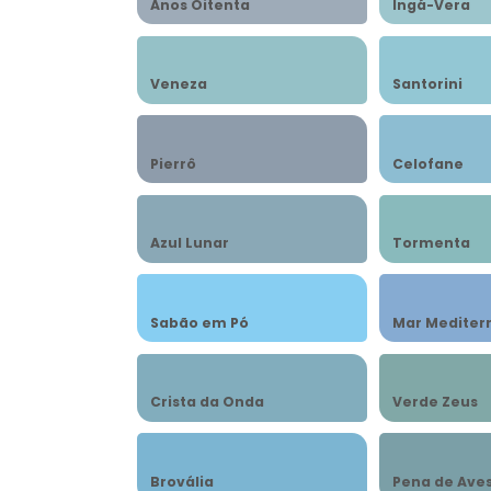
Anos Oitenta
Ingá-Vera
Veneza
Santorini
Pierrô
Celofane
Azul Lunar
Tormenta
Sabão em Pó
Mar Mediter
Crista da Onda
Verde Zeus
Brovália
Pena de Ave