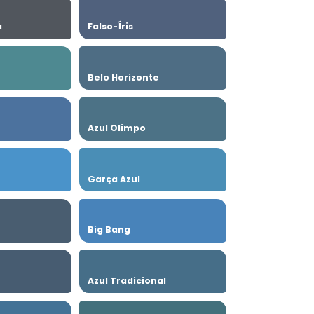
a
Falso-Íris
Belo Horizonte
Azul Olimpo
Garça Azul
Big Bang
Azul Tradicional