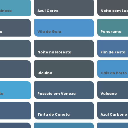
hinesa
Azul Corvo
Noite sem Lu
ia
Vila de Gaia
Panorama
o
Noite na Floresta
Fim de Festa
Bicuiba
Cais do Porto
ta
Passeio em Veneza
Vulcano
Tinta de Caneta
Azul Carbono