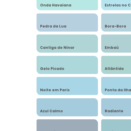
Onda Havaiana
Estrelas no 
Pedra da Lua
Bora-Bora
Cantiga de Ninar
Embaú
Gelo Picado
Atlântida
Noite em Paris
Ponta da Ilh
Azul Calmo
Radiante