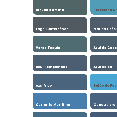
Arruda da Mata
Porcelana C
Lago Subterrâneo
Mar da Gréc
Verde Tóquio
Azul do Cab
Azul Tempestade
Azul Ácido
Azul Vivo
Balão de Fes
Corrente Marítima
Queda Livre