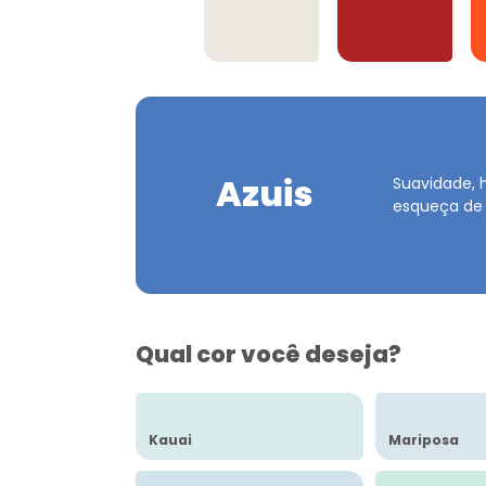
Offwhites
Vermelhos
Azuis
Suavidade, 
esqueça de
Qual cor você deseja?
Kauai
Mariposa