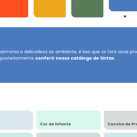
Azuis
Laranjas
Amarelos
Verdes
harmonia e delicadeza ao ambiente, é isso que os tons azuis p
 posteriormente
conferir nosso catálogo de tintas
.
Cor de Infante
Concha de Pr