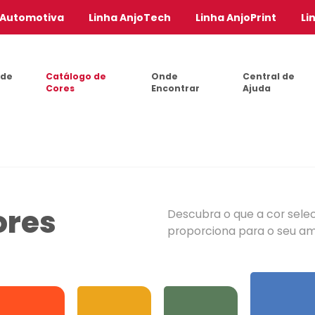
 Automotiva
Linha AnjoTech
Linha AnjoPrint
Li
 de
Catálogo de
Onde
Central de
Cores
Encontrar
Ajuda
ores
Descubra o que a cor sele
proporciona para o seu a