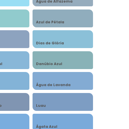
Água de Alfazema
Azul de Pétala
Dias de Glória
ul
Danúbio Azul
Água de Lavanda
o
Luau
Ágata Azul