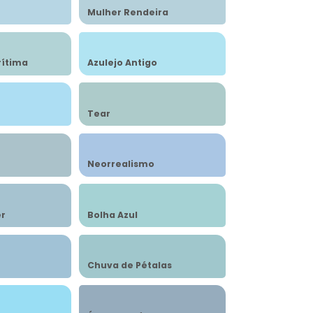
Mulher Rendeira
rítima
Azulejo Antigo
Tear
Neorrealismo
r
Bolha Azul
Chuva de Pétalas