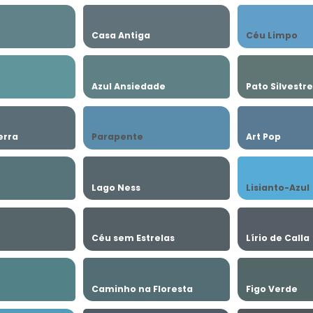
Casa Antiga
Céu Limpo
Azul Ansiedade
Pato Silvestre
erra
Parapente
Art Pop
Lago Ness
Lisianto-Azul
Céu sem Estrelas
Lírio de Calla
Caminho na Floresta
Figo Verde