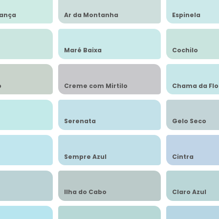
iança
Ar da Montanha
Espinela
Maré Baixa
Cochilo
o
Creme com Mirtilo
Chama da Flo
Serenata
Gelo Seco
Sempre Azul
Cintra
Ilha do Cabo
Claro Azul