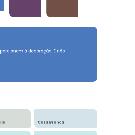
Violetas
Neutros e Marrons
roporcionam à decoração.
E não
aia
Casa Branca