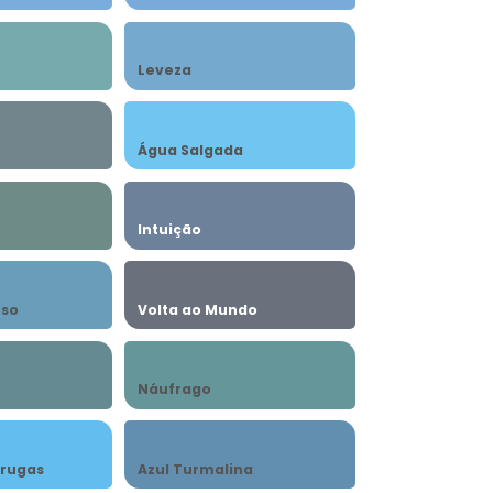
Leveza
Água Salgada
Intuição
nso
Volta ao Mundo
Náufrago
arugas
Azul Turmalina