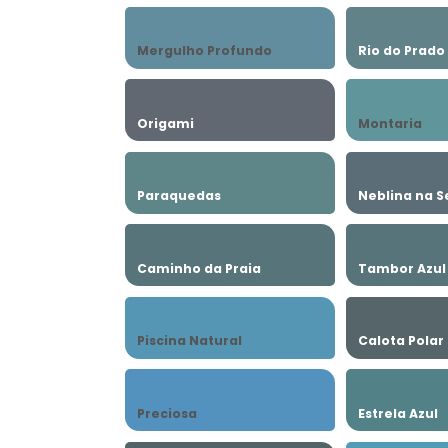
Mergulho Profundo
Rio do Prado
Origami
Montaria
Paraquedas
Neblina na S
Caminho da Praia
Tambor Azul
Piscina Natural
Calota Polar
Preciosa
Estrela Azul