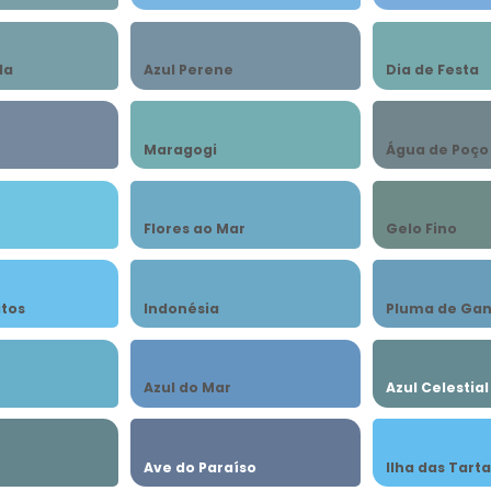
da
Azul Perene
Dia de Festa
Maragogi
Água de Poço
Flores ao Mar
Gelo Fino
atos
Indonésia
Pluma de Ga
Azul do Mar
Azul Celestial
Ave do Paraíso
Ilha das Tart