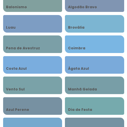
Balonismo
Algodão Bravo
Luau
Brovália
Pena de Avestruz
Coimbra
Costa Azul
Ágata Azul
Vento Sul
Manhã Gelada
Azul Perene
Dia de Festa