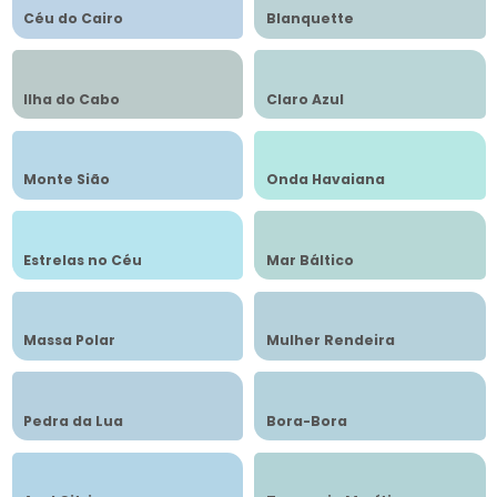
Céu do Cairo
Blanquette
Ilha do Cabo
Claro Azul
Monte Sião
Onda Havaiana
Estrelas no Céu
Mar Báltico
Massa Polar
Mulher Rendeira
Pedra da Lua
Bora-Bora