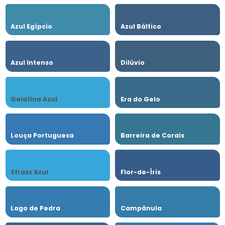
Azul Egípcio
Azul Báltico
Azul Intenso
Dilúvio
Gelatina Azul
Era do Gelo
Louça Portuguesa
Barreira de Corais
Strass Azul
Flor-de-Íris
Lago de Pedra
Campânula