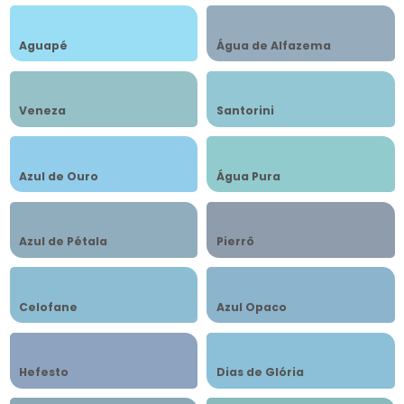
Aguapé
Água de Alfazema
Veneza
Santorini
Azul de Ouro
Água Pura
Azul de Pétala
Pierrô
Celofane
Azul Opaco
Hefesto
Dias de Glória