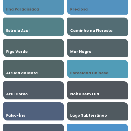
Ilha Paradisíaca
Preciosa
Estrela Azul
Caminho na Floresta
Figo Verde
Mar Negro
Arruda da Mata
Porcelana Chinesa
Azul Corvo
Noite sem Lua
Falso-Íris
Lago Subterrâneo