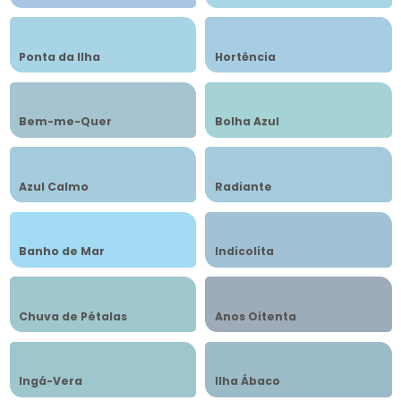
Ponta da Ilha
Hortência
Bem-me-Quer
Bolha Azul
Azul Calmo
Radiante
Banho de Mar
Indicolita
Chuva de Pétalas
Anos Oitenta
Ingá-Vera
Ilha Ábaco