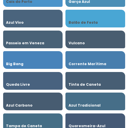
Cais do Porto
Garça Azul
Azul Vivo
Balão de Festa
Passeio em Veneza
Vulcano
Big Bang
Corrente Marítima
Queda Livre
Tinta de Caneta
Azul Carbono
Azul Tradicional
Tampa de Caneta
Quaresmeira-Azul