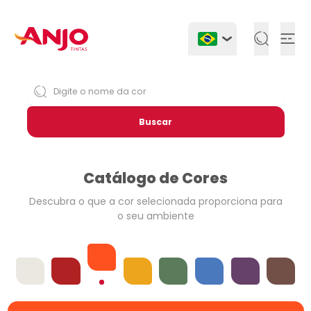
Togg
Buscar
Catálogo de Cores
Descubra o que a cor selecionada
proporciona para
o seu ambiente
Laranjas
Offwhites
Vermelhos
Amarelos
Verdes
Azuis
Violetas
Neutros