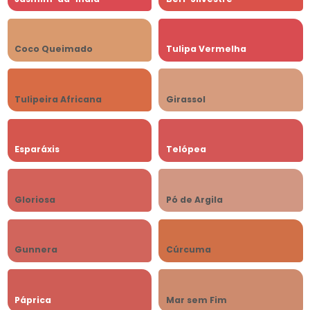
Coco Queimado
Tulipa Vermelha
Tulipeira Africana
Girassol
Esparáxis
Telópea
Gloriosa
Pó de Argila
Gunnera
Cúrcuma
Páprica
Mar sem Fim