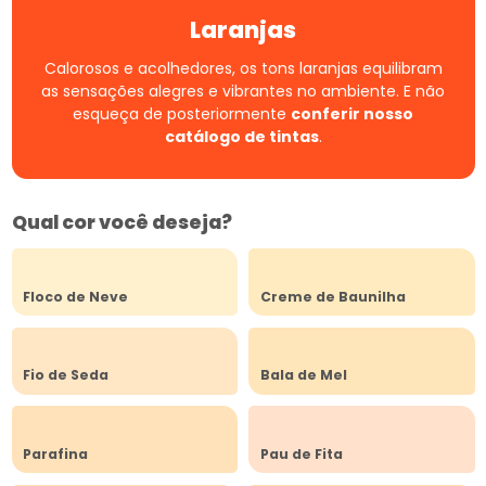
Laranjas
Calorosos e acolhedores, os tons laranjas equilibram
as sensações alegres e vibrantes no ambiente.
E não
esqueça de posteriormente
conferir nosso
catálogo de tintas
.
Qual cor você deseja?
Floco de Neve
Creme de Baunilha
Fio de Seda
Bala de Mel
Parafina
Pau de Fita