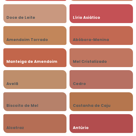
Doce de Leite
Lírio Asiático
Amendoim Torrado
Abóbora-Menina
Manteiga de Amendoim
Mel Cristalizado
Avelã
Cedro
Biscoito de Mel
Castanha de Caju
Alcatraz
Antúrio