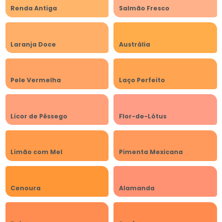
Renda Antiga
Salmão Fresco
Laranja Doce
Austrália
Pele Vermelha
Laço Perfeito
Licor de Pêssego
Flor-de-Lótus
Limão com Mel
Pimenta Mexicana
Cenoura
Alamanda