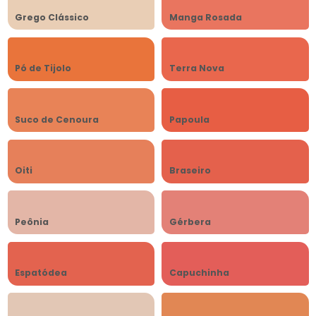
Grego Clássico
Manga Rosada
Pó de Tijolo
Terra Nova
Suco de Cenoura
Papoula
Oiti
Braseiro
Peônia
Gérbera
Espatódea
Capuchinha