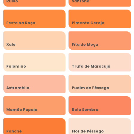
Ruivo
Sanfona
Festa na Roça
Pimenta Cereja
Xale
Fita de Moça
Palomino
Trufa de Maracujá
Astromélia
Pudim de Pêssego
Mamão Papaia
Bela Sombra
Ponche
Flor de Pêssego