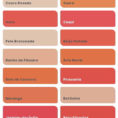
Couro Rosado
Saara
Ixora
Caqui
Pele Bronzeada
Beijo Pintado
Banho de Pássaro
Arte Mural
Bolo de Cenoura
Piracanta
Moranga
Botticino
Jasmim-da-Índia
Beri-Silvestre