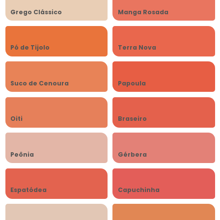
Grego Clássico
Manga Rosada
Pó de Tijolo
Terra Nova
Suco de Cenoura
Papoula
Oiti
Braseiro
Peônia
Gérbera
Espatódea
Capuchinha