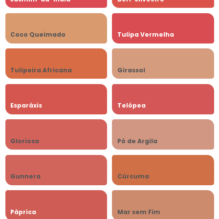
Coco Queimado
Tulipa Vermelha
Tulipeira Africana
Girassol
Esparáxis
Telópea
Gloriosa
Pó de Argila
Gunnera
Cúrcuma
Páprica
Mar sem Fim