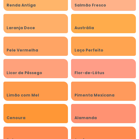
Renda Antiga
Salmão Fresco
Laranja Doce
Austrália
Pele Vermelha
Laço Perfeito
Licor de Pêssego
Flor-de-Lótus
Limão com Mel
Pimenta Mexicana
Cenoura
Alamanda