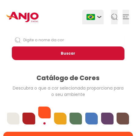
Togg
Buscar
Catálogo de Cores
Descubra o que a cor selecionada
proporciona para
o seu ambiente
Laranjas
Offwhites
Vermelhos
Amarelos
Verdes
Azuis
Violetas
Neutros