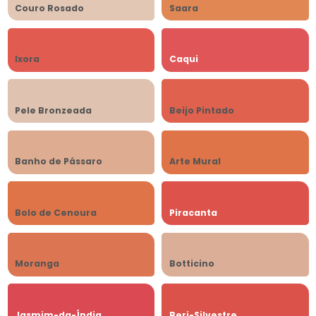
Couro Rosado
Saara
Ixora
Caqui
Pele Bronzeada
Beijo Pintado
Banho de Pássaro
Arte Mural
Bolo de Cenoura
Piracanta
Moranga
Botticino
Jasmim-da-Índia
Beri-Silvestre