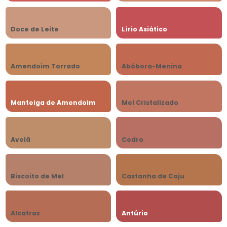
Doce de Leite
Lírio Asiático
Amendoim Torrado
Abóbora-Menina
Manteiga de Amendoim
Mel Cristalizado
Avelã
Cedro
Biscoito de Mel
Castanha de Caju
Alcatraz
Antúrio