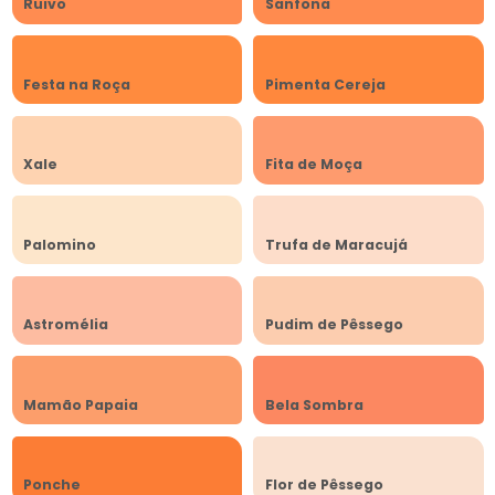
Ruivo
Sanfona
Festa na Roça
Pimenta Cereja
Xale
Fita de Moça
Palomino
Trufa de Maracujá
Astromélia
Pudim de Pêssego
Mamão Papaia
Bela Sombra
Ponche
Flor de Pêssego