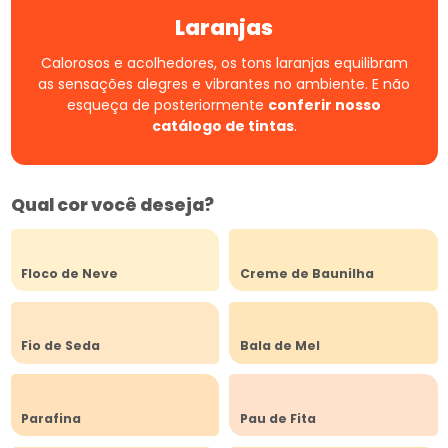
Laranjas
Calorosos e acolhedores, os tons laranjas equilibram
as sensações alegres e vibrantes no ambiente.
E não
esqueça de posteriormente
conferir nosso
catálogo de tintas
.
Qual cor você deseja?
Floco de Neve
Creme de Baunilha
Fio de Seda
Bala de Mel
Parafina
Pau de Fita