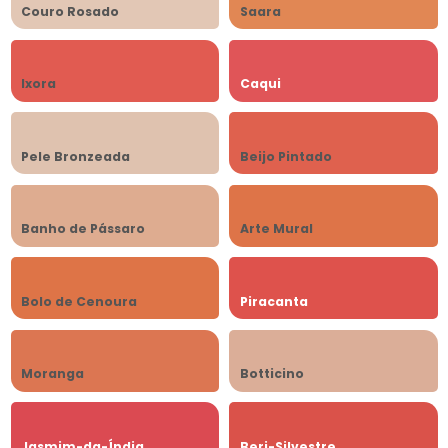
Couro Rosado
Saara
Ixora
Caqui
Pele Bronzeada
Beijo Pintado
Banho de Pássaro
Arte Mural
Bolo de Cenoura
Piracanta
Moranga
Botticino
Jasmim-da-Índia
Beri-Silvestre