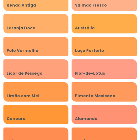
Renda Antiga
Salmão Fresco
Laranja Doce
Austrália
Pele Vermelha
Laço Perfeito
Licor de Pêssego
Flor-de-Lótus
Limão com Mel
Pimenta Mexicana
Cenoura
Alamanda