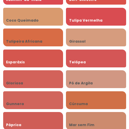
Coco Queimado
Tulipa Vermelha
Tulipeira Africana
Girassol
Esparáxis
Telópea
Gloriosa
Pó de Argila
Gunnera
Cúrcuma
Páprica
Mar sem Fim