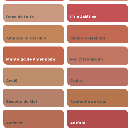
Doce de Leite
Lírio Asiático
Amendoim Torrado
Abóbora-Menina
Manteiga de Amendoim
Mel Cristalizado
Avelã
Cedro
Biscoito de Mel
Castanha de Caju
Alcatraz
Antúrio