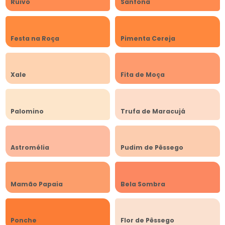
Ruivo
Sanfona
Festa na Roça
Pimenta Cereja
Xale
Fita de Moça
Palomino
Trufa de Maracujá
Astromélia
Pudim de Pêssego
Mamão Papaia
Bela Sombra
Ponche
Flor de Pêssego