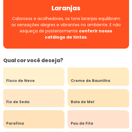
Laranjas
Calorosos e acolhedores, os tons laranjas equilibram
as sensações alegres e vibrantes no ambiente.
E não
esqueça de posteriormente
conferir nosso
catálogo de tintas
.
Qual cor você deseja?
Floco de Neve
Creme de Baunilha
Fio de Seda
Bala de Mel
Parafina
Pau de Fita