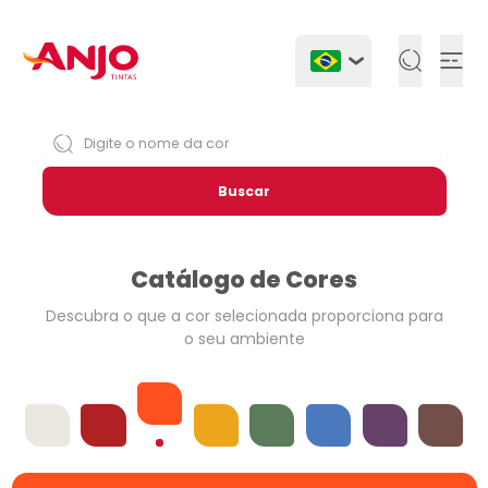
Togg
Buscar
Catálogo de Cores
Descubra o que a cor selecionada
proporciona para
o seu ambiente
Laranjas
Offwhites
Vermelhos
Amarelos
Verdes
Azuis
Violetas
Neutros