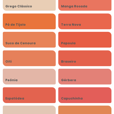
Grego Clássico
Manga Rosada
Pó de Tijolo
Terra Nova
Suco de Cenoura
Papoula
Oiti
Braseiro
Peônia
Gérbera
Espatódea
Capuchinha