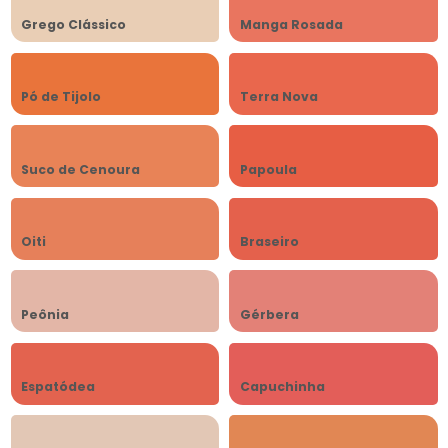
Grego Clássico
Manga Rosada
Pó de Tijolo
Terra Nova
Suco de Cenoura
Papoula
Oiti
Braseiro
Peônia
Gérbera
Espatódea
Capuchinha