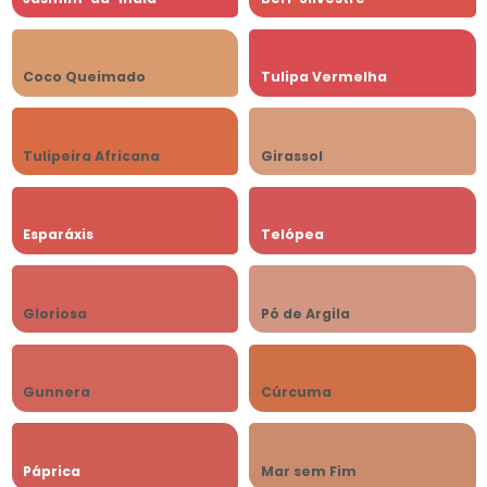
Coco Queimado
Tulipa Vermelha
Tulipeira Africana
Girassol
Esparáxis
Telópea
Gloriosa
Pó de Argila
Gunnera
Cúrcuma
Páprica
Mar sem Fim