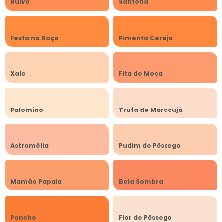
Ruivo
Sanfona
Festa na Roça
Pimenta Cereja
Xale
Fita de Moça
Palomino
Trufa de Maracujá
Astromélia
Pudim de Pêssego
Mamão Papaia
Bela Sombra
Ponche
Flor de Pêssego