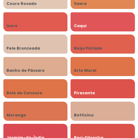
Couro Rosado
Saara
Ixora
Caqui
Pele Bronzeada
Beijo Pintado
Banho de Pássaro
Arte Mural
Bolo de Cenoura
Piracanta
Moranga
Botticino
Jasmim-da-Índia
Beri-Silvestre