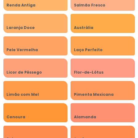
Renda Antiga
Salmão Fresco
Laranja Doce
Austrália
Pele Vermelha
Laço Perfeito
Licor de Pêssego
Flor-de-Lótus
Limão com Mel
Pimenta Mexicana
Cenoura
Alamanda