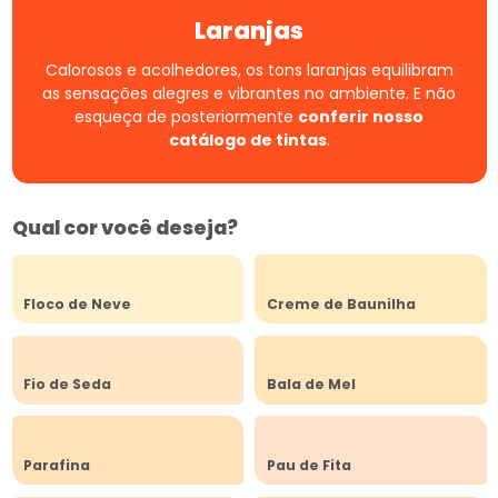
Laranjas
Calorosos e acolhedores, os tons laranjas equilibram
as sensações alegres e vibrantes no ambiente.
E não
esqueça de posteriormente
conferir nosso
catálogo de tintas
.
Qual cor você deseja?
Floco de Neve
Creme de Baunilha
Fio de Seda
Bala de Mel
Parafina
Pau de Fita