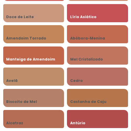
Doce de Leite
Lírio Asiático
Amendoim Torrado
Abóbora-Menina
Manteiga de Amendoim
Mel Cristalizado
Avelã
Cedro
Biscoito de Mel
Castanha de Caju
Alcatraz
Antúrio