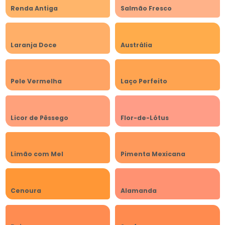
Renda Antiga
Salmão Fresco
Laranja Doce
Austrália
Pele Vermelha
Laço Perfeito
Licor de Pêssego
Flor-de-Lótus
Limão com Mel
Pimenta Mexicana
Cenoura
Alamanda