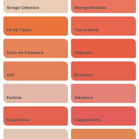
Grego Clássico
Manga Rosada
Pó de Tijolo
Terra Nova
Suco de Cenoura
Papoula
Oiti
Braseiro
Peônia
Gérbera
Espatódea
Capuchinha