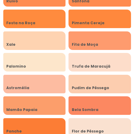
Ruivo
Sanfona
Festa na Roça
Pimenta Cereja
Xale
Fita de Moça
Palomino
Trufa de Maracujá
Astromélia
Pudim de Pêssego
Mamão Papaia
Bela Sombra
Ponche
Flor de Pêssego