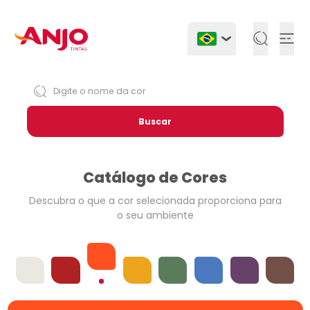
Togg
Buscar
Catálogo de Cores
Descubra o que a cor selecionada
proporciona para
o seu ambiente
Laranjas
Offwhites
Vermelhos
Amarelos
Verdes
Azuis
Violetas
Neutros