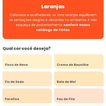
Laranjas
Calorosos e acolhedores, os tons laranjas equilibram
as sensações alegres e vibrantes no ambiente.
E não
esqueça de posteriormente
conferir nosso
catálogo de tintas
.
Qual cor você deseja?
Floco de Neve
Creme de Baunilha
Fio de Seda
Bala de Mel
Parafina
Pau de Fita