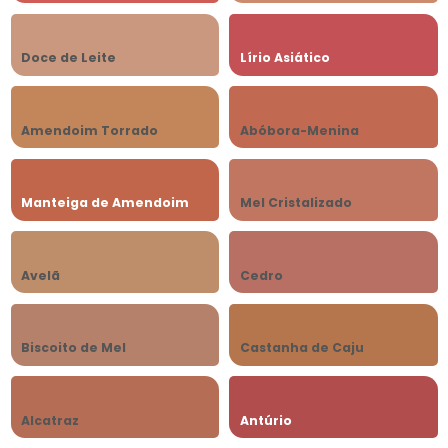
Doce de Leite
Lírio Asiático
Amendoim Torrado
Abóbora-Menina
Manteiga de Amendoim
Mel Cristalizado
Avelã
Cedro
Biscoito de Mel
Castanha de Caju
Alcatraz
Antúrio