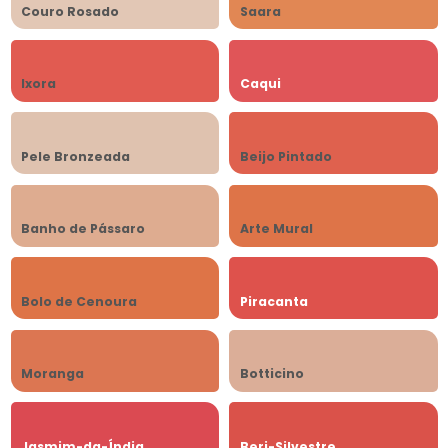
Couro Rosado
Saara
Ixora
Caqui
Pele Bronzeada
Beijo Pintado
Banho de Pássaro
Arte Mural
Bolo de Cenoura
Piracanta
Moranga
Botticino
Jasmim-da-Índia
Beri-Silvestre