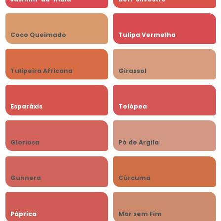
Coco Queimado
Tulipa Vermelha
Tulipeira Africana
Girassol
Esparáxis
Telópea
Gloriosa
Pó de Argila
Gunnera
Cúrcuma
Páprica
Mar sem Fim