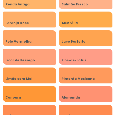
Renda Antiga
Salmão Fresco
Laranja Doce
Austrália
Pele Vermelha
Laço Perfeito
Licor de Pêssego
Flor-de-Lótus
Limão com Mel
Pimenta Mexicana
Cenoura
Alamanda