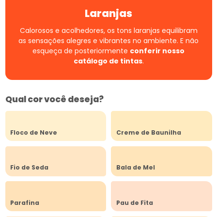
Laranjas
Calorosos e acolhedores, os tons laranjas equilibram
as sensações alegres e vibrantes no ambiente.
E não
esqueça de posteriormente
conferir nosso
catálogo de tintas
.
Qual cor você deseja?
Floco de Neve
Creme de Baunilha
Fio de Seda
Bala de Mel
Parafina
Pau de Fita