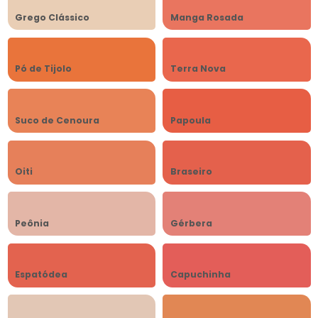
Grego Clássico
Manga Rosada
Pó de Tijolo
Terra Nova
Suco de Cenoura
Papoula
Oiti
Braseiro
Peônia
Gérbera
Espatódea
Capuchinha