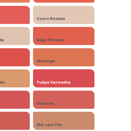
Couro Rosado
da
Beijo Pintado
Moranga
do
Tulipa Vermelha
Gloriosa
Mar sem Fim