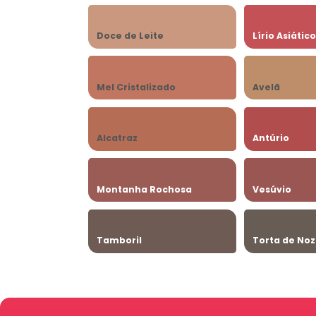
Doce de Leite
Lírio Asiátic
Mel Cristalizado
Avelã
Alcatraz
Antúrio
Montanha Rochosa
Vesúvio
Tamboril
Torta de No