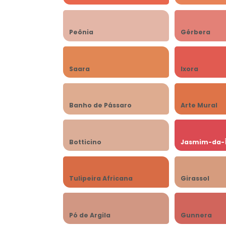
Peônia
Gérbera
Saara
Ixora
Banho de Pássaro
Arte Mural
Botticino
Jasmim-da-
Tulipeira Africana
Girassol
Pó de Argila
Gunnera