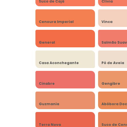
Suco de Cajá
Clívia
Cenoura Imperial
Vinca
General
Salmão Sua
Casa Aconchegante
Pó de Aveia
Cinabre
Gengibre
Guzmania
Abóbora Do
Terra Nova
Suco de Cen