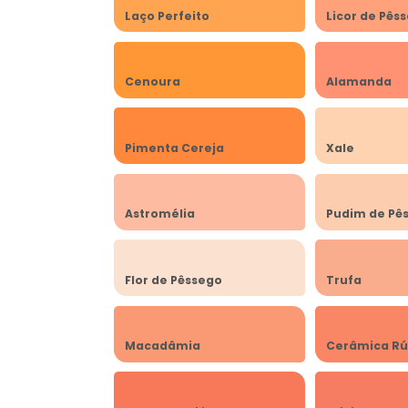
Laço Perfeito
Licor de Pês
Cenoura
Alamanda
Pimenta Cereja
Xale
Astromélia
Pudim de Pê
Flor de Pêssego
Trufa
Macadâmia
Cerâmica Rú