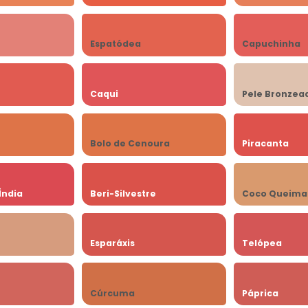
Espatódea
Capuchinha
Caqui
Pele Bronzea
Bolo de Cenoura
Piracanta
Índia
Beri-Silvestre
Coco Queima
Esparáxis
Telópea
Cúrcuma
Páprica