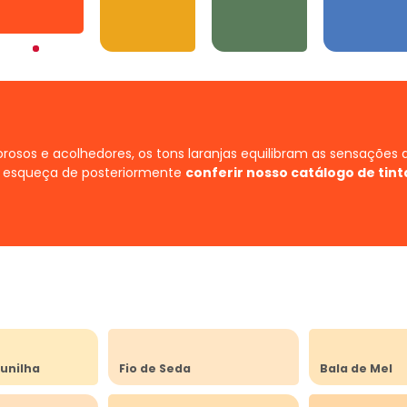
Laranjas
Amarelos
Verdes
Azuis
orosos e acolhedores, os tons laranjas equilibram as sensações 
 esqueça de posteriormente
conferir nosso catálogo de tint
unilha
Fio de Seda
Bala de Mel