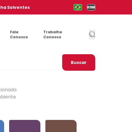
nha Solventes
Mudar para Português (pt-b
Cambia al Español (e
Fale
Trabalhe
Conosco
Conosco
Buscar
cionada
mbiente