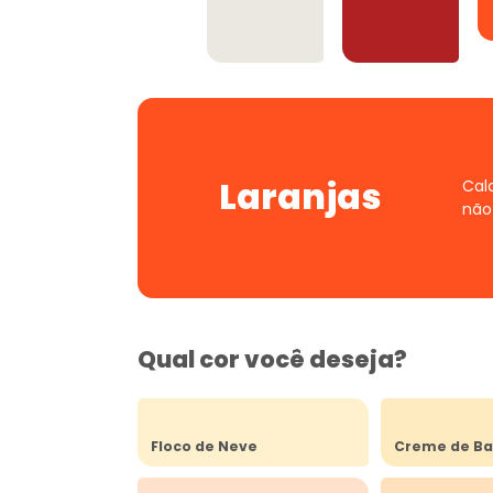
Offwhites
Vermelhos
Laranjas
Cal
não
Qual cor você deseja?
Floco de Neve
Creme de Ba