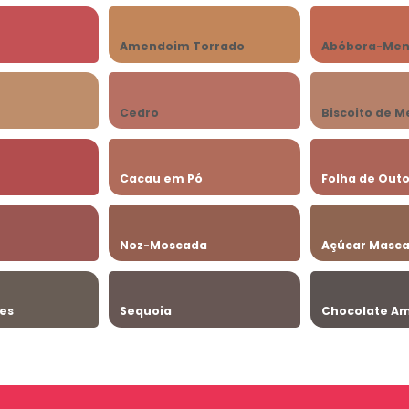
o
Amendoim Torrado
Abóbora-Men
Cedro
Biscoito de M
Cacau em Pó
Folha de Out
Noz-Moscada
Açúcar Masc
zes
Sequoia
Chocolate A