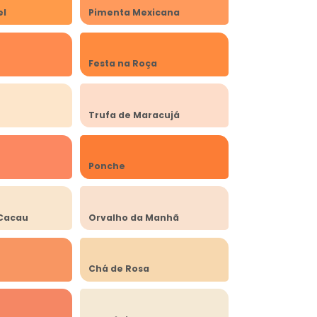
el
Pimenta Mexicana
Festa na Roça
Trufa de Maracujá
Ponche
Cacau
Orvalho da Manhã
Chá de Rosa