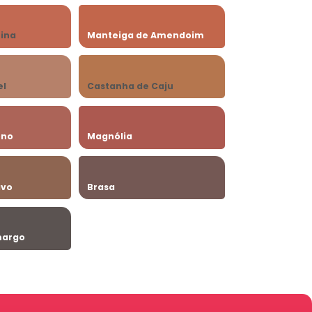
ina
Manteiga de Amendoim
el
Castanha de Caju
ono
Magnólia
avo
Brasa
margo