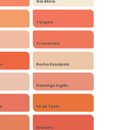
Gardênia
Tangelo
Crossandra
go
Rocha Esculpida
Flamingo Inglês
a
Pó de Tijolo
Braseiro