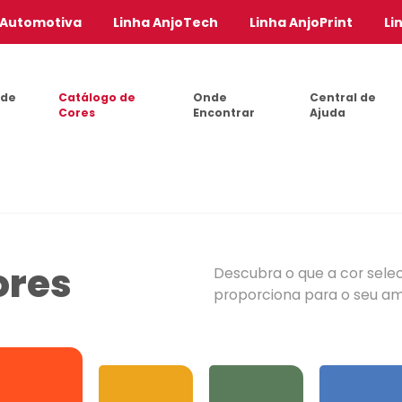
 Automotiva
Linha AnjoTech
Linha AnjoPrint
Li
 de
Catálogo de
Onde
Central de
Cores
Encontrar
Ajuda
ores
Descubra o que a cor sele
proporciona para o seu a