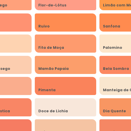
sego
Flor-de-Lótus
Limão com M
Ruivo
Sanfona
Fita de Moça
Palomino
ssego
Mamão Papaia
Bela Sombra
Pimenta
Manteiga de 
stica
Doce de Lichia
Dia Quente