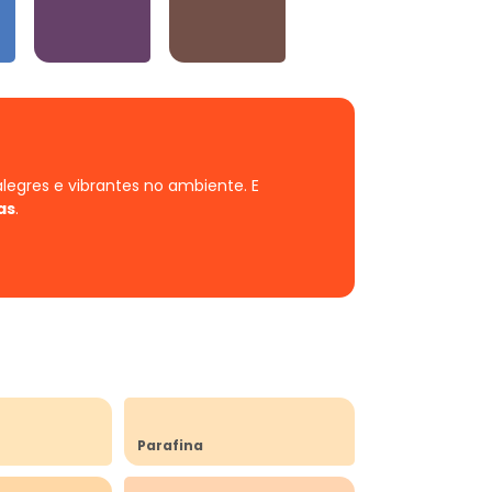
Violetas
Neutros e Marrons
alegres e vibrantes no ambiente.
E
as
.
Parafina