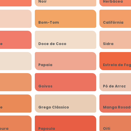
Noir
Herbácea
Bom-Tom
Califórnia
ve
Doce de Coco
Sidra
Papaia
Estrela de Fo
Goivos
Pó de Arroz
ce
Grego Clássico
Manga Rosad
oura
Papoula
Oiti