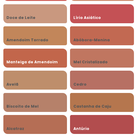
Doce de Leite
Lírio Asiático
Amendoim Torrado
Abóbora-Menina
Manteiga de Amendoim
Mel Cristalizado
Avelã
Cedro
Biscoito de Mel
Castanha de Caju
Alcatraz
Antúrio