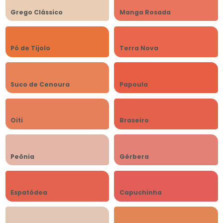
Grego Clássico
Manga Rosada
Pó de Tijolo
Terra Nova
Suco de Cenoura
Papoula
Oiti
Braseiro
Peônia
Gérbera
Espatódea
Capuchinha