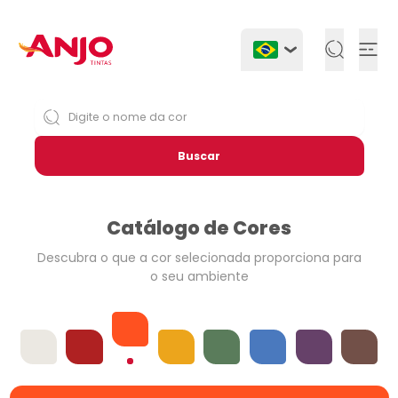
Togg
Buscar
Catálogo de Cores
Descubra o que a cor selecionada
proporciona para
o seu ambiente
Laranjas
Offwhites
Vermelhos
Amarelos
Verdes
Azuis
Violetas
Neutros