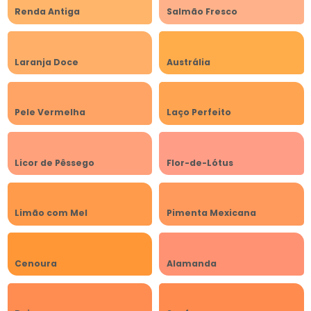
Renda Antiga
Salmão Fresco
Laranja Doce
Austrália
Pele Vermelha
Laço Perfeito
Licor de Pêssego
Flor-de-Lótus
Limão com Mel
Pimenta Mexicana
Cenoura
Alamanda