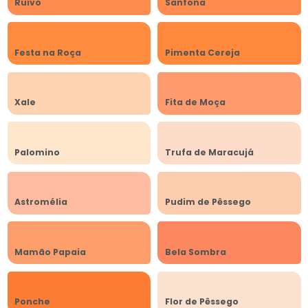
Ruivo
Sanfona
Festa na Roça
Pimenta Cereja
Xale
Fita de Moça
Palomino
Trufa de Maracujá
Astromélia
Pudim de Pêssego
Mamão Papaia
Bela Sombra
Ponche
Flor de Pêssego