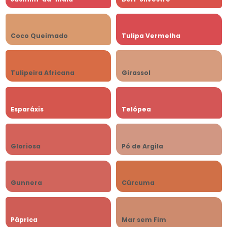
Coco Queimado
Tulipa Vermelha
Tulipeira Africana
Girassol
Esparáxis
Telópea
Gloriosa
Pó de Argila
Gunnera
Cúrcuma
Páprica
Mar sem Fim