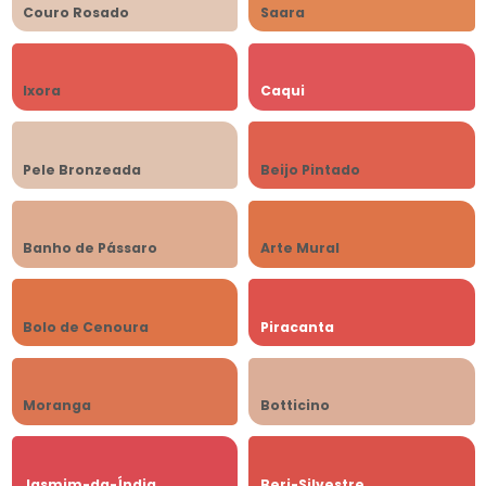
Couro Rosado
Saara
Ixora
Caqui
Pele Bronzeada
Beijo Pintado
Banho de Pássaro
Arte Mural
Bolo de Cenoura
Piracanta
Moranga
Botticino
Jasmim-da-Índia
Beri-Silvestre