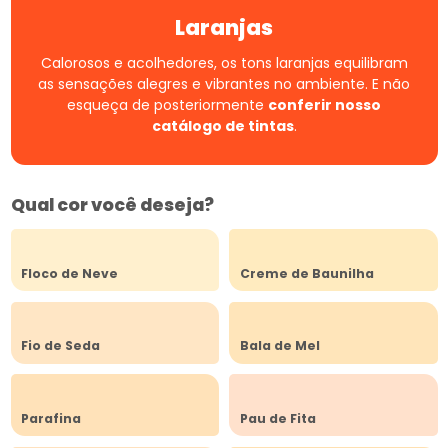
Laranjas
Calorosos e acolhedores, os tons laranjas equilibram
as sensações alegres e vibrantes no ambiente.
E não
esqueça de posteriormente
conferir nosso
catálogo de tintas
.
Qual cor você deseja?
Floco de Neve
Creme de Baunilha
Fio de Seda
Bala de Mel
Parafina
Pau de Fita