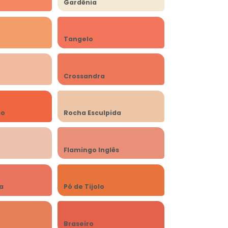
Gardênia
Tangelo
Crossandra
go
Rocha Esculpida
Flamingo Inglês
a
Pó de Tijolo
Braseiro