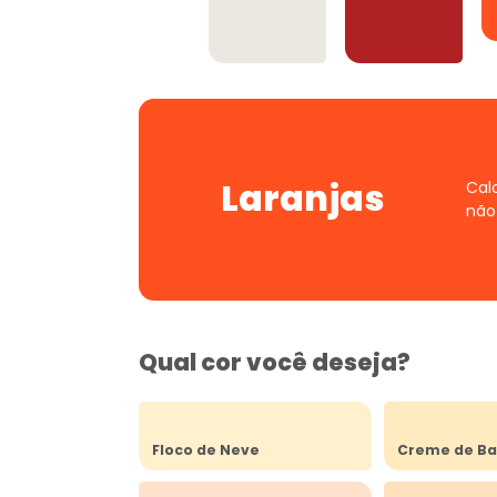
Offwhites
Vermelhos
Laranjas
Cal
não
Qual cor você deseja?
Floco de Neve
Creme de Ba