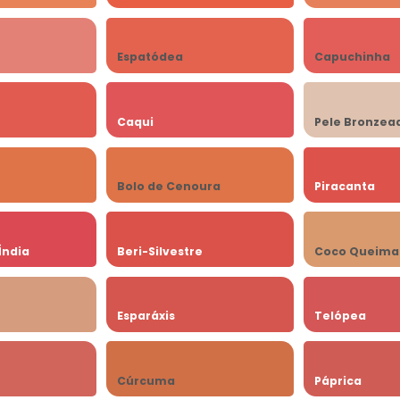
Espatódea
Capuchinha
Caqui
Pele Bronzea
Bolo de Cenoura
Piracanta
Índia
Beri-Silvestre
Coco Queima
Esparáxis
Telópea
Cúrcuma
Páprica