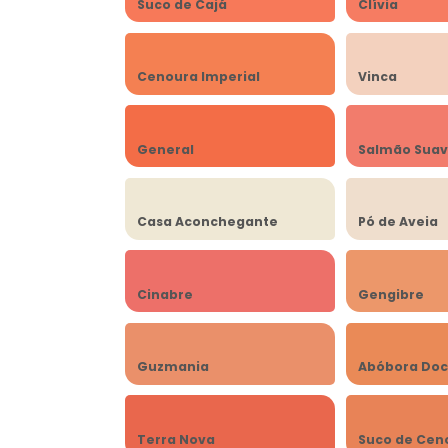
Suco de Cajá
Clívia
Cenoura Imperial
Vinca
General
Salmão Sua
Casa Aconchegante
Pó de Aveia
Cinabre
Gengibre
Guzmania
Abóbora Do
Terra Nova
Suco de Cen