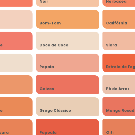
Noir
Herbácea
Bom-Tom
Califórnia
ve
Doce de Coco
Sidra
Papaia
Estrela de Fo
Goivos
Pó de Arroz
ce
Grego Clássico
Manga Rosad
oura
Papoula
Oiti