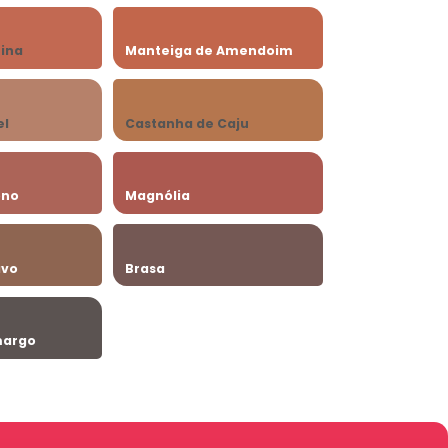
ina
Manteiga de Amendoim
el
Castanha de Caju
ono
Magnólia
avo
Brasa
margo