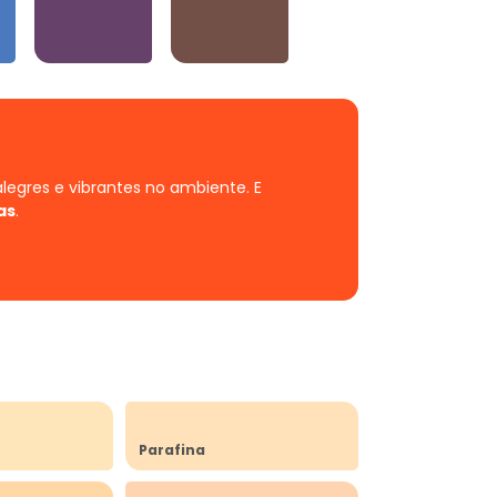
Violetas
Neutros e Marrons
alegres e vibrantes no ambiente.
E
as
.
Parafina