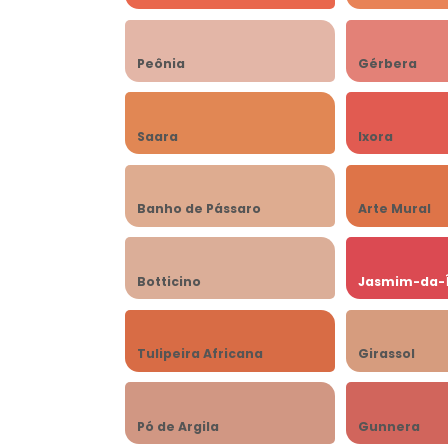
Peônia
Gérbera
Saara
Ixora
Banho de Pássaro
Arte Mural
Botticino
Jasmim-da-
Tulipeira Africana
Girassol
Pó de Argila
Gunnera