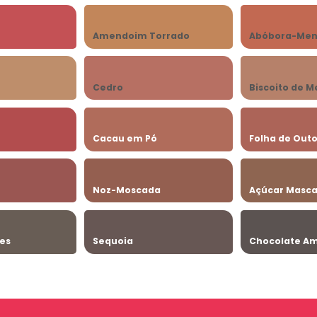
o
Amendoim Torrado
Abóbora-Men
Cedro
Biscoito de M
Cacau em Pó
Folha de Out
Noz-Moscada
Açúcar Masc
zes
Sequoia
Chocolate A