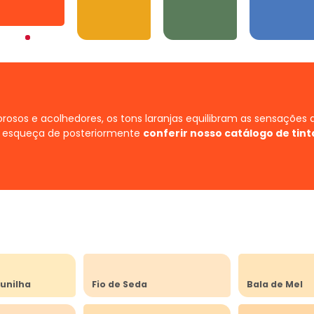
Laranjas
Amarelos
Verdes
Azuis
orosos e acolhedores, os tons laranjas equilibram as sensações 
 esqueça de posteriormente
conferir nosso catálogo de tint
unilha
Fio de Seda
Bala de Mel