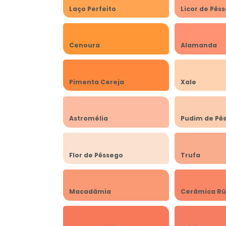
Laço Perfeito
Licor de Pês
Cenoura
Alamanda
Pimenta Cereja
Xale
Astromélia
Pudim de Pê
Flor de Pêssego
Trufa
Macadâmia
Cerâmica Rú