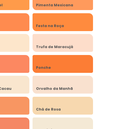
el
Pimenta Mexicana
Festa na Roça
Trufa de Maracujá
Ponche
Cacau
Orvalho da Manhã
Chá de Rosa