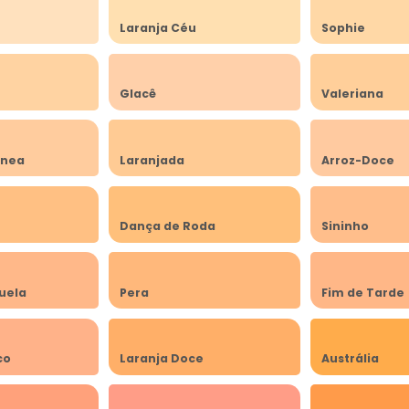
Laranja Céu
Sophie
Glacê
Valeriana
ânea
Laranjada
Arroz-Doce
Dança de Roda
Sininho
uela
Pera
Fim de Tarde
co
Laranja Doce
Austrália