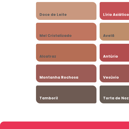
Doce de Leite
Lírio Asiátic
Mel Cristalizado
Avelã
Alcatraz
Antúrio
Montanha Rochosa
Vesúvio
Tamboril
Torta de No