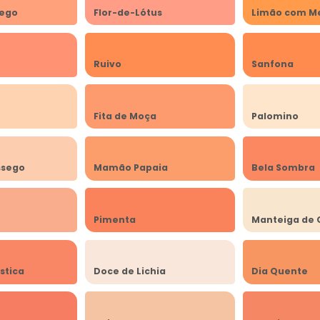
sego
Flor-de-Lótus
Limão com M
Ruivo
Sanfona
Fita de Moça
Palomino
ssego
Mamão Papaia
Bela Sombra
Pimenta
Manteiga de 
stica
Doce de Lichia
Dia Quente