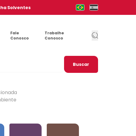
nha Solventes
Mudar para Português (pt-b
Cambia al Español (e
Fale
Trabalhe
Conosco
Conosco
Buscar
cionada
mbiente