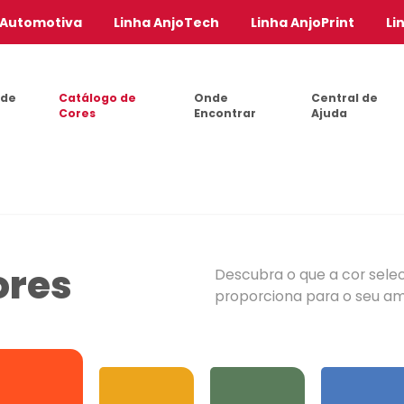
 Automotiva
Linha AnjoTech
Linha AnjoPrint
Li
 de
Catálogo de
Onde
Central de
Cores
Encontrar
Ajuda
ores
Descubra o que a cor sele
proporciona para o seu a