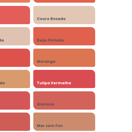
Couro Rosado
da
Beijo Pintado
Moranga
do
Tulipa Vermelha
Gloriosa
Mar sem Fim