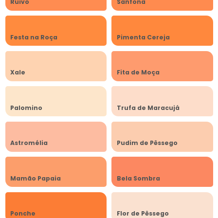
Ruivo
Sanfona
Festa na Roça
Pimenta Cereja
Xale
Fita de Moça
Palomino
Trufa de Maracujá
Astromélia
Pudim de Pêssego
Mamão Papaia
Bela Sombra
Ponche
Flor de Pêssego