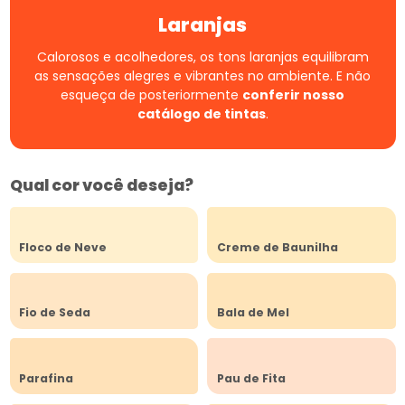
Laranjas
Calorosos e acolhedores, os tons laranjas equilibram
as sensações alegres e vibrantes no ambiente.
E não
esqueça de posteriormente
conferir nosso
catálogo de tintas
.
Qual cor você deseja?
Floco de Neve
Creme de Baunilha
Fio de Seda
Bala de Mel
Parafina
Pau de Fita