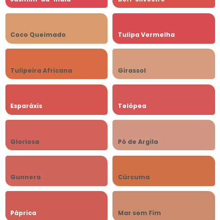
Coco Queimado
Tulipa Vermelha
Tulipeira Africana
Girassol
Esparáxis
Telópea
Gloriosa
Pó de Argila
Gunnera
Cúrcuma
Páprica
Mar sem Fim