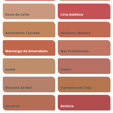
Doce de Leite
Lírio Asiático
Amendoim Torrado
Abóbora-Menina
Manteiga de Amendoim
Mel Cristalizado
Avelã
Cedro
Biscoito de Mel
Castanha de Caju
Alcatraz
Antúrio