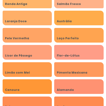
Renda Antiga
Salmão Fresco
Laranja Doce
Austrália
Pele Vermelha
Laço Perfeito
Licor de Pêssego
Flor-de-Lótus
Limão com Mel
Pimenta Mexicana
Cenoura
Alamanda