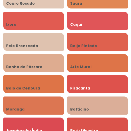
Couro Rosado
Saara
Ixora
Caqui
Pele Bronzeada
Beijo Pintado
Banho de Pássaro
Arte Mural
Bolo de Cenoura
Piracanta
Moranga
Botticino
Jasmim-da-Índia
Beri-Silvestre