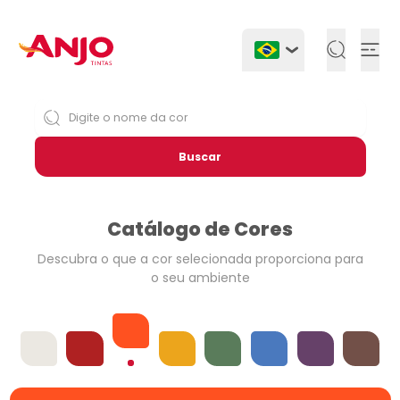
Togg
Buscar
Catálogo de Cores
Descubra o que a cor selecionada
proporciona para
o seu ambiente
Laranjas
Offwhites
Vermelhos
Amarelos
Verdes
Azuis
Violetas
Neutros