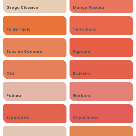
Grego Clássico
Manga Rosada
Pó de Tijolo
Terra Nova
Suco de Cenoura
Papoula
Oiti
Braseiro
Peônia
Gérbera
Espatódea
Capuchinha