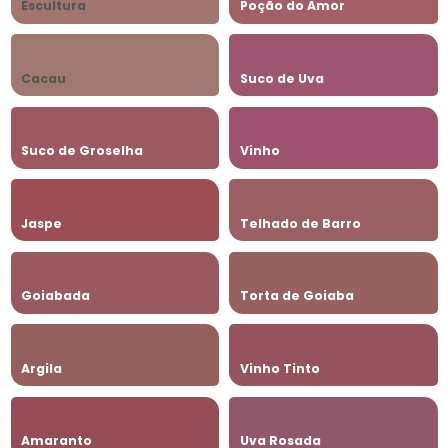
Escultura
Poção do Amor
Cacau
Suco de Uva
Suco de Groselha
Vinho
Jaspe
Telhado de Barro
Goiabada
Torta de Goiaba
Argila
Vinho Tinto
Amaranto
Uva Rosada