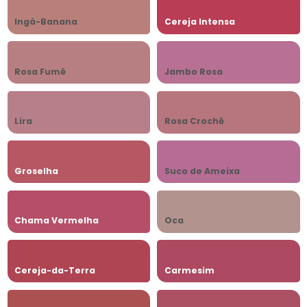
Ingá-Banana
Cereja Intensa
Rosa Fumê
Jambo Rosa
Lira
Rosa Crochê
Groselha
Suco de Ameixa
Chama Vermelha
Oca
Cereja-da-Terra
Carmesim