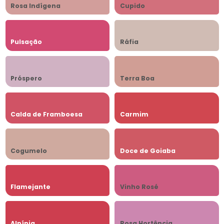
Rosa Indígena
Cupido
Pulsação
Ráfia
Próspero
Terra Boa
Calda de Framboesa
Carmim
Cogumelo
Doce de Goiaba
Flamejante
Vinho Rosé
Alpínia
Rosa Hortência