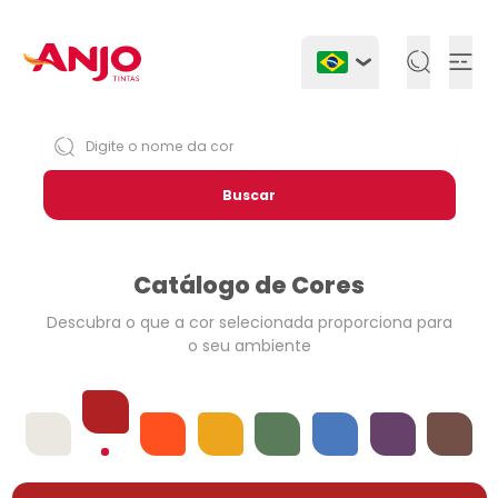
Togg
Buscar
Catálogo de Cores
Descubra o que a cor selecionada
proporciona para
o seu ambiente
Vermelhos
Offwhites
Laranjas
Amarelos
Verdes
Azuis
Violetas
Neutros