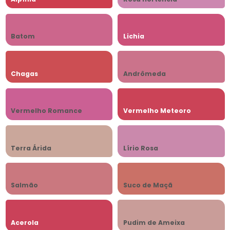
Batom
Lichia
Chagas
Andrômeda
Vermelho Romance
Vermelho Meteoro
Terra Árida
Lírio Rosa
Salmão
Suco de Maçã
Acerola
Pudim de Ameixa