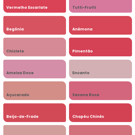
Vermelho Escarlate
Tutti-Frutti
Begônia
Anêmona
Chiclete
Pimentão
Ameixa Doce
Encanto
Açucarado
Savana Rosa
Beijo-de-Frade
Chapéu Chinês