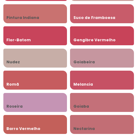
Pintura Indiana
Suco de Framboesa
Flor-Batom
Gengibre Vermelho
Nudez
Goiabeira
Romã
Melancia
Roseira
Goiaba
Barro Vermelho
Nectarina