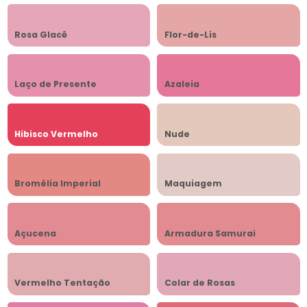
Rosa Glacê
Flor-de-Lis
Laço de Presente
Azaleia
Hibisco Vermelho
Nude
Bromélia Imperial
Maquiagem
Açucena
Armadura Samurai
Vermelho Tentação
Colar de Rosas