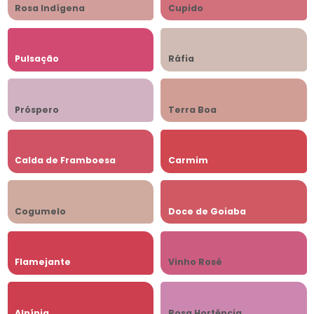
Rosa Indígena
Cupido
Pulsação
Ráfia
Próspero
Terra Boa
Calda de Framboesa
Carmim
Cogumelo
Doce de Goiaba
Flamejante
Vinho Rosé
Alpínia
Rosa Hortência