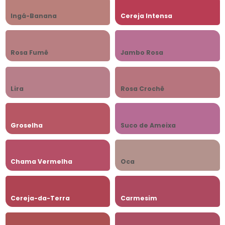
Ingá-Banana
Cereja Intensa
Rosa Fumê
Jambo Rosa
Lira
Rosa Crochê
Groselha
Suco de Ameixa
Chama Vermelha
Oca
Cereja-da-Terra
Carmesim