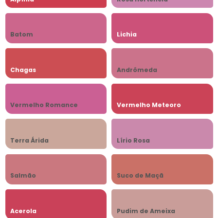
Batom
Lichia
Chagas
Andrômeda
Vermelho Romance
Vermelho Meteoro
Terra Árida
Lírio Rosa
Salmão
Suco de Maçã
Acerola
Pudim de Ameixa