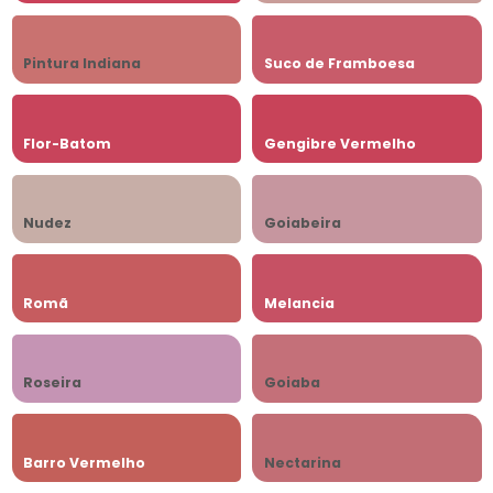
Pintura Indiana
Suco de Framboesa
Flor-Batom
Gengibre Vermelho
Nudez
Goiabeira
Romã
Melancia
Roseira
Goiaba
Barro Vermelho
Nectarina