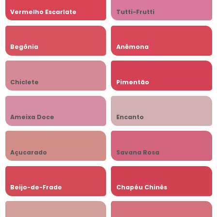
Vermelho Escarlate
Tutti-Frutti
Begônia
Anêmona
Chiclete
Pimentão
Ameixa Doce
Encanto
Açucarado
Savana Rosa
Beijo-de-Frade
Chapéu Chinês