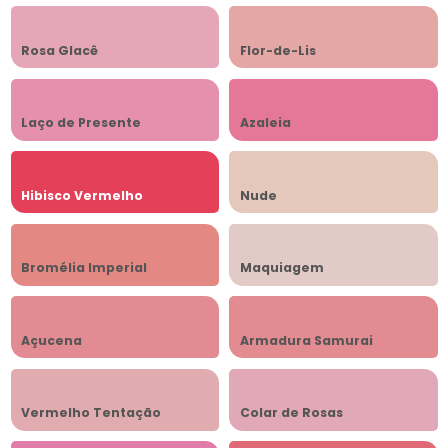
Rosa Glacê
Flor-de-Lis
Laço de Presente
Azaleia
Hibisco Vermelho
Nude
Bromélia Imperial
Maquiagem
Açucena
Armadura Samurai
Vermelho Tentação
Colar de Rosas