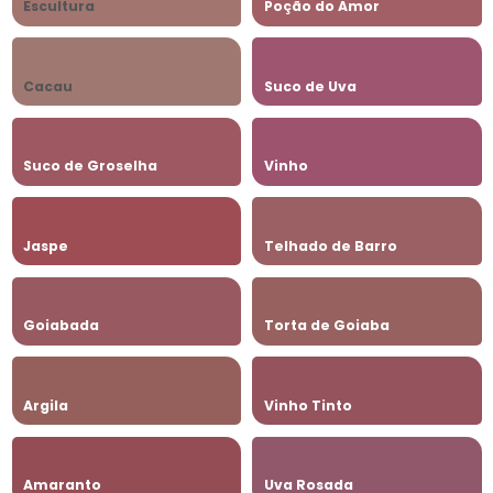
Escultura
Poção do Amor
Cacau
Suco de Uva
Suco de Groselha
Vinho
Jaspe
Telhado de Barro
Goiabada
Torta de Goiaba
Argila
Vinho Tinto
Amaranto
Uva Rosada