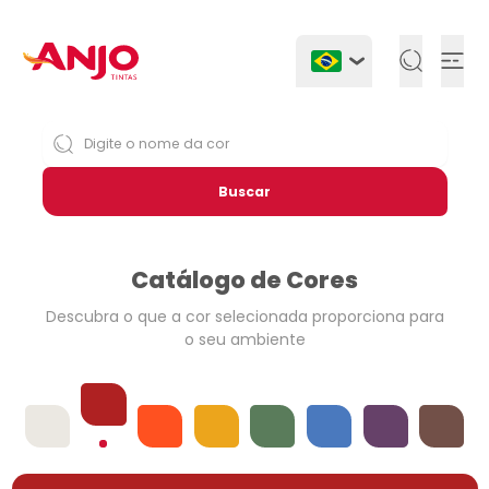
Togg
Buscar
Catálogo de Cores
Descubra o que a cor selecionada
proporciona para
o seu ambiente
Vermelhos
Offwhites
Laranjas
Amarelos
Verdes
Azuis
Violetas
Neutros