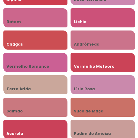
Batom
Lichia
Chagas
Andrômeda
Vermelho Romance
Vermelho Meteoro
Terra Árida
Lírio Rosa
Salmão
Suco de Maçã
Acerola
Pudim de Ameixa