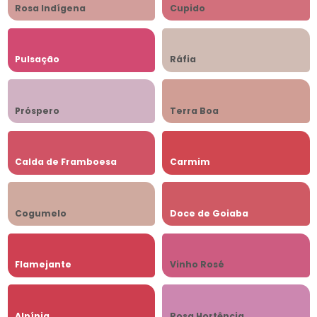
Rosa Indígena
Cupido
Pulsação
Ráfia
Próspero
Terra Boa
Calda de Framboesa
Carmim
Cogumelo
Doce de Goiaba
Flamejante
Vinho Rosé
Alpínia
Rosa Hortência