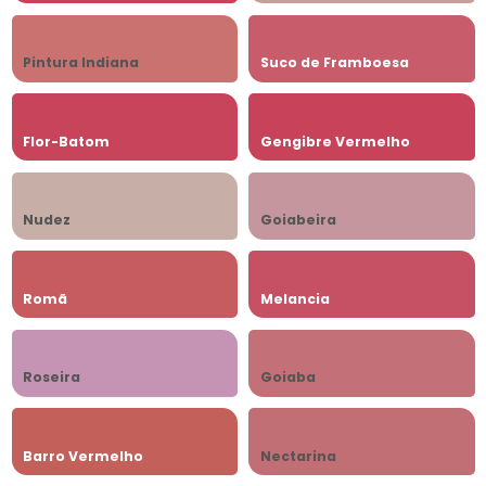
Pintura Indiana
Suco de Framboesa
Flor-Batom
Gengibre Vermelho
Nudez
Goiabeira
Romã
Melancia
Roseira
Goiaba
Barro Vermelho
Nectarina