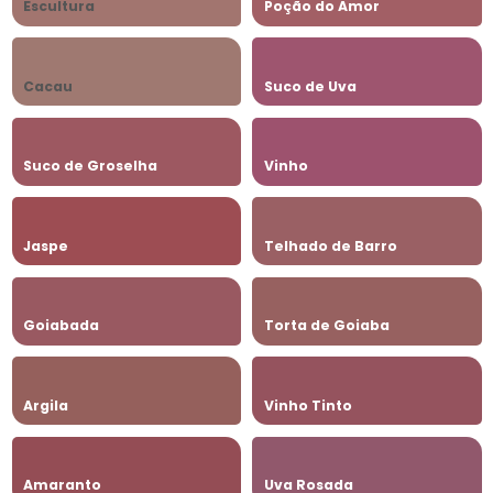
Escultura
Poção do Amor
Cacau
Suco de Uva
Suco de Groselha
Vinho
Jaspe
Telhado de Barro
Goiabada
Torta de Goiaba
Argila
Vinho Tinto
Amaranto
Uva Rosada