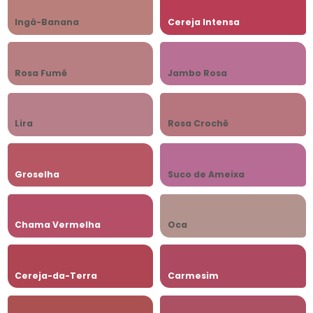
Ingá-Banana
Cereja Intensa
Rosa Fumê
Jambo Rosa
Lira
Rosa Crochê
Groselha
Suco de Ameixa
Chama Vermelha
Oca
Cereja-da-Terra
Carmesim