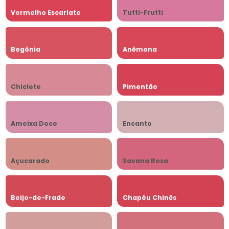
Vermelho Escarlate
Tutti-Frutti
Begônia
Anêmona
Chiclete
Pimentão
Ameixa Doce
Encanto
Açucarado
Savana Rosa
Beijo-de-Frade
Chapéu Chinês