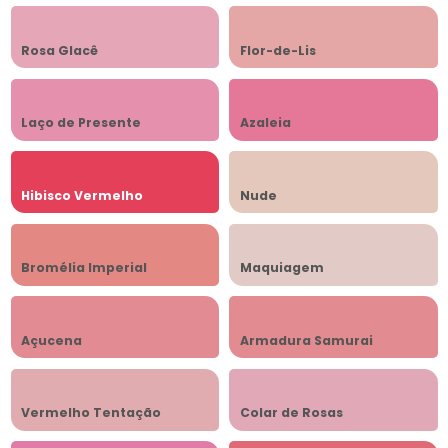
Rosa Glacê
Flor-de-Lis
Laço de Presente
Azaleia
Hibisco Vermelho
Nude
Bromélia Imperial
Maquiagem
Açucena
Armadura Samurai
Vermelho Tentação
Colar de Rosas