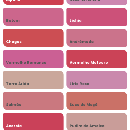
Batom
Lichia
Chagas
Andrômeda
Vermelho Romance
Vermelho Meteoro
Terra Árida
Lírio Rosa
Salmão
Suco de Maçã
Acerola
Pudim de Ameixa