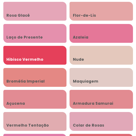
Rosa Glacê
Flor-de-Lis
Laço de Presente
Azaleia
Hibisco Vermelho
Nude
Bromélia Imperial
Maquiagem
Açucena
Armadura Samurai
Vermelho Tentação
Colar de Rosas