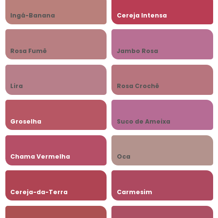
Ingá-Banana
Cereja Intensa
Rosa Fumê
Jambo Rosa
Lira
Rosa Crochê
Groselha
Suco de Ameixa
Chama Vermelha
Oca
Cereja-da-Terra
Carmesim