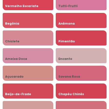
Vermelho Escarlate
Tutti-Frutti
Begônia
Anêmona
Chiclete
Pimentão
Ameixa Doce
Encanto
Açucarado
Savana Rosa
Beijo-de-Frade
Chapéu Chinês