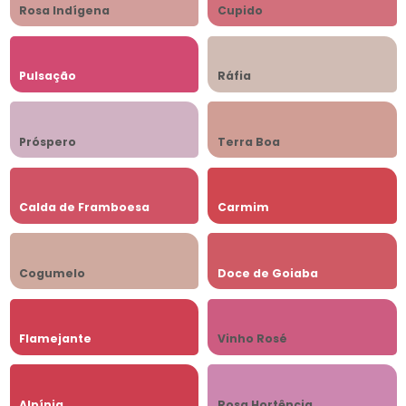
Rosa Indígena
Cupido
Pulsação
Ráfia
Próspero
Terra Boa
Calda de Framboesa
Carmim
Cogumelo
Doce de Goiaba
Flamejante
Vinho Rosé
Alpínia
Rosa Hortência