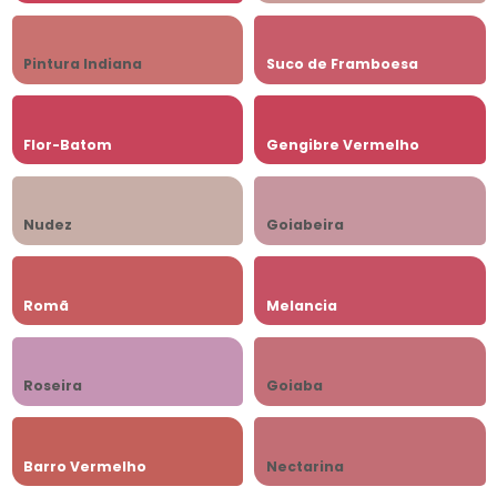
Pintura Indiana
Suco de Framboesa
Flor-Batom
Gengibre Vermelho
Nudez
Goiabeira
Romã
Melancia
Roseira
Goiaba
Barro Vermelho
Nectarina