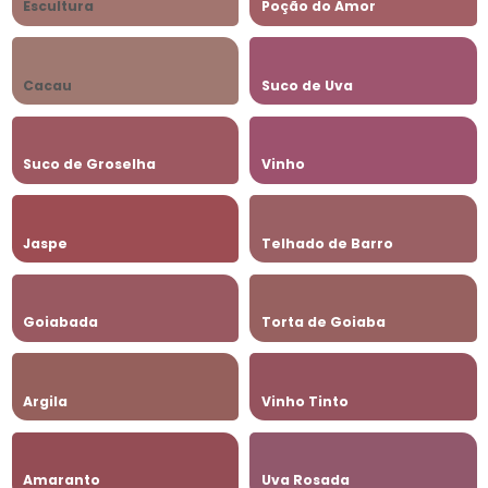
Escultura
Poção do Amor
Cacau
Suco de Uva
Suco de Groselha
Vinho
Jaspe
Telhado de Barro
Goiabada
Torta de Goiaba
Argila
Vinho Tinto
Amaranto
Uva Rosada