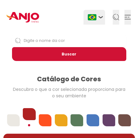
Togg
Buscar
Catálogo de Cores
Descubra o que a cor selecionada
proporciona para
o seu ambiente
Vermelhos
Offwhites
Laranjas
Amarelos
Verdes
Azuis
Violetas
Neutros