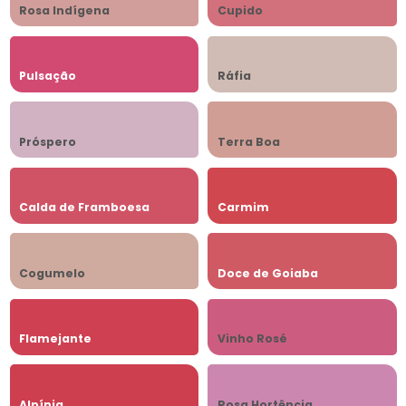
Rosa Indígena
Cupido
Pulsação
Ráfia
Próspero
Terra Boa
Calda de Framboesa
Carmim
Cogumelo
Doce de Goiaba
Flamejante
Vinho Rosé
Alpínia
Rosa Hortência