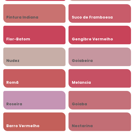
Pintura Indiana
Suco de Framboesa
Flor-Batom
Gengibre Vermelho
Nudez
Goiabeira
Romã
Melancia
Roseira
Goiaba
Barro Vermelho
Nectarina