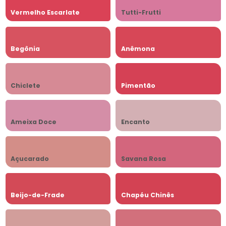
Vermelho Escarlate
Tutti-Frutti
Begônia
Anêmona
Chiclete
Pimentão
Ameixa Doce
Encanto
Açucarado
Savana Rosa
Beijo-de-Frade
Chapéu Chinês