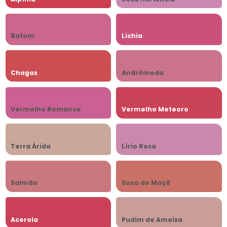
Batom
Lichia
Chagas
Andrômeda
Vermelho Romance
Vermelho Meteoro
Terra Árida
Lírio Rosa
Salmão
Suco de Maçã
Acerola
Pudim de Ameixa