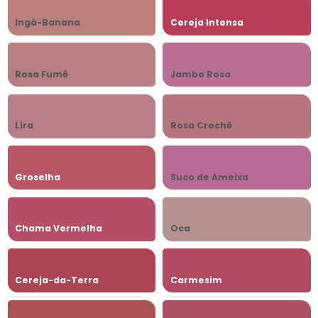
Ingá-Banana
Cereja Intensa
Rosa Fumê
Jambo Rosa
Lira
Rosa Crochê
Groselha
Suco de Ameixa
Chama Vermelha
Oca
Cereja-da-Terra
Carmesim