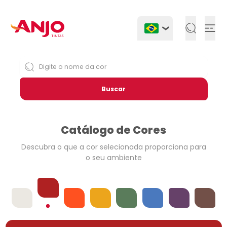
Togg
Buscar
Catálogo de Cores
Descubra o que a cor selecionada
proporciona para
o seu ambiente
Vermelhos
Offwhites
Laranjas
Amarelos
Verdes
Azuis
Violetas
Neutros