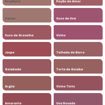
Escultura
Poção do Amor
Cacau
Suco de Uva
Suco de Groselha
Vinho
Jaspe
Telhado de Barro
Goiabada
Torta de Goiaba
Argila
Vinho Tinto
Amaranto
Uva Rosada