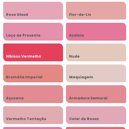
Rosa Glacê
Flor-de-Lis
Laço de Presente
Azaleia
Hibisco Vermelho
Nude
Bromélia Imperial
Maquiagem
Açucena
Armadura Samurai
Vermelho Tentação
Colar de Rosas