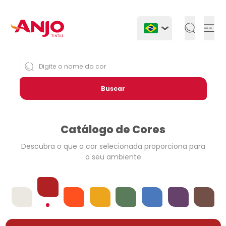
Togg
Buscar
Catálogo de Cores
Descubra o que a cor selecionada
proporciona para
o seu ambiente
Vermelhos
Offwhites
Laranjas
Amarelos
Verdes
Azuis
Violetas
Neutros