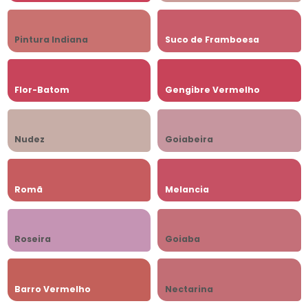
Pintura Indiana
Suco de Framboesa
Flor-Batom
Gengibre Vermelho
Nudez
Goiabeira
Romã
Melancia
Roseira
Goiaba
Barro Vermelho
Nectarina