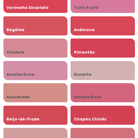
Vermelho Escarlate
Tutti-Frutti
Begônia
Anêmona
Chiclete
Pimentão
Ameixa Doce
Encanto
Açucarado
Savana Rosa
Beijo-de-Frade
Chapéu Chinês