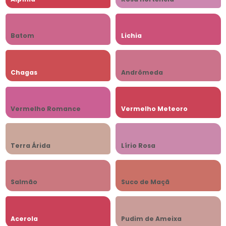
Batom
Lichia
Chagas
Andrômeda
Vermelho Romance
Vermelho Meteoro
Terra Árida
Lírio Rosa
Salmão
Suco de Maçã
Acerola
Pudim de Ameixa