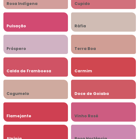
Rosa Indígena
Cupido
Pulsação
Ráfia
Próspero
Terra Boa
Calda de Framboesa
Carmim
Cogumelo
Doce de Goiaba
Flamejante
Vinho Rosé
Alpínia
Rosa Hortência