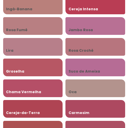
Ingá-Banana
Cereja Intensa
Rosa Fumê
Jambo Rosa
Lira
Rosa Crochê
Groselha
Suco de Ameixa
Chama Vermelha
Oca
Cereja-da-Terra
Carmesim