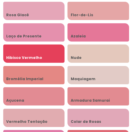
Rosa Glacê
Flor-de-Lis
Laço de Presente
Azaleia
Hibisco Vermelho
Nude
Bromélia Imperial
Maquiagem
Açucena
Armadura Samurai
Vermelho Tentação
Colar de Rosas