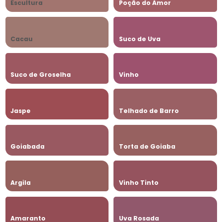
Escultura
Poção do Amor
Cacau
Suco de Uva
Suco de Groselha
Vinho
Jaspe
Telhado de Barro
Goiabada
Torta de Goiaba
Argila
Vinho Tinto
Amaranto
Uva Rosada