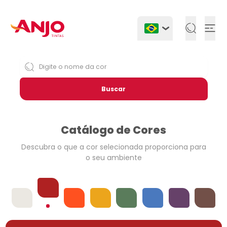
Togg
Buscar
Catálogo de Cores
Descubra o que a cor selecionada
proporciona para
o seu ambiente
Vermelhos
Offwhites
Laranjas
Amarelos
Verdes
Azuis
Violetas
Neutros