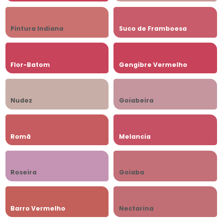
Pintura Indiana
Suco de Framboesa
Flor-Batom
Gengibre Vermelho
Nudez
Goiabeira
Romã
Melancia
Roseira
Goiaba
Barro Vermelho
Nectarina