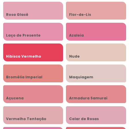
Rosa Glacê
Flor-de-Lis
Laço de Presente
Azaleia
Hibisco Vermelho
Nude
Bromélia Imperial
Maquiagem
Açucena
Armadura Samurai
Vermelho Tentação
Colar de Rosas