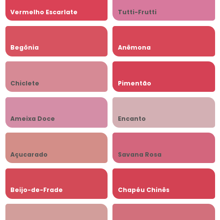
Vermelho Escarlate
Tutti-Frutti
Begônia
Anêmona
Chiclete
Pimentão
Ameixa Doce
Encanto
Açucarado
Savana Rosa
Beijo-de-Frade
Chapéu Chinês