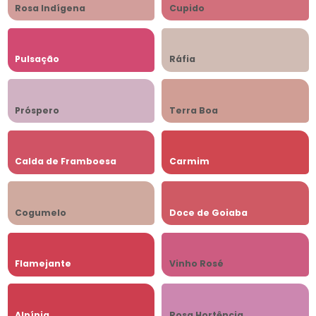
Rosa Indígena
Cupido
Pulsação
Ráfia
Próspero
Terra Boa
Calda de Framboesa
Carmim
Cogumelo
Doce de Goiaba
Flamejante
Vinho Rosé
Alpínia
Rosa Hortência