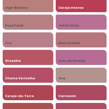
Ingá-Banana
Cereja Intensa
Rosa Fumê
Jambo Rosa
Lira
Rosa Crochê
Groselha
Suco de Ameixa
Chama Vermelha
Oca
Cereja-da-Terra
Carmesim