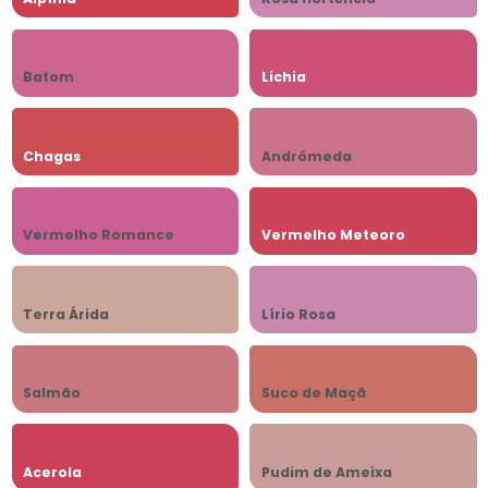
Batom
Lichia
Chagas
Andrômeda
Vermelho Romance
Vermelho Meteoro
Terra Árida
Lírio Rosa
Salmão
Suco de Maçã
Acerola
Pudim de Ameixa