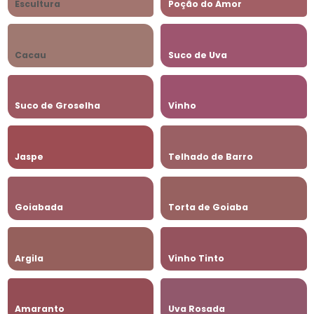
Escultura
Poção do Amor
Cacau
Suco de Uva
Suco de Groselha
Vinho
Jaspe
Telhado de Barro
Goiabada
Torta de Goiaba
Argila
Vinho Tinto
Amaranto
Uva Rosada