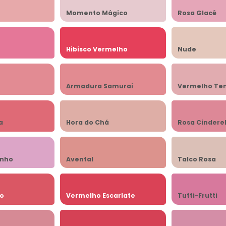
Momento Mágico
Rosa Glacê
Hibisco Vermelho
Nude
Armadura Samurai
Vermelho Te
a
Hora do Chá
Rosa Cindere
inho
Avental
Talco Rosa
o
Vermelho Escarlate
Tutti-Frutti