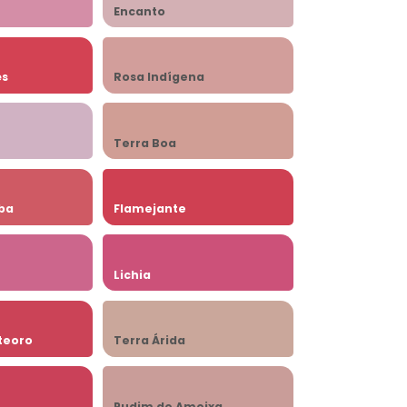
Encanto
ês
Rosa Indígena
Terra Boa
ba
Flamejante
Lichia
teoro
Terra Árida
Pudim de Ameixa