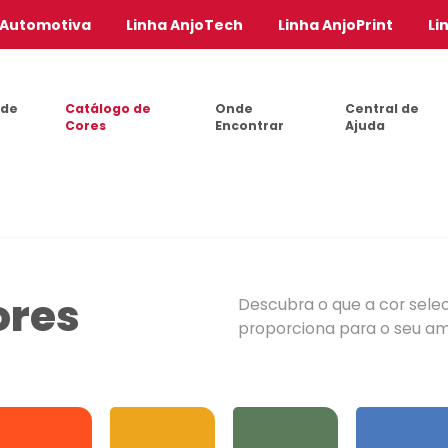
 Automotiva
Linha AnjoTech
Linha AnjoPrint
Li
 de
Catálogo de
Onde
Central de
Cores
Encontrar
Ajuda
ores
Descubra o que a cor sele
proporciona para o seu a