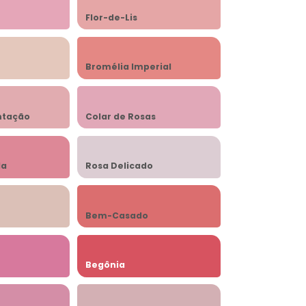
Flor-de-Lis
Bromélia Imperial
ntação
Colar de Rosas
la
Rosa Delicado
Bem-Casado
Begônia