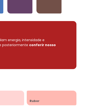
Violetas
Neutros e Marrons
lam energia, intensidade e
e posteriormente
conferir nosso
Rubor