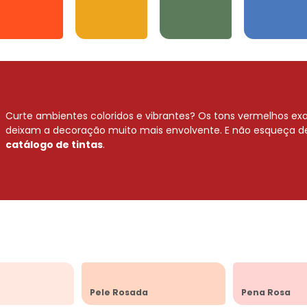
Laranjas
Amarelos
Verdes
Azuis
Curte ambientes coloridos e vibrantes? Os tons vermelhos exa
deixam a decoração muito mais envolvente.
E não esqueça d
catálogo de tintas
.
Pele Rosada
Pena Rosa